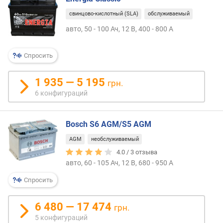
в
л
свинцово-кислотный (SLA)
обслуживаемый
е
авто, 50 - 100 Ач, 12 В, 400 - 800 А
н
и
я
Спросить
п
1 935 — 5 195
грн.
о
6 конфигураций
к
о
л
Bosch S6 AGM/S5 AGM
и
ч
AGM
необслуживаемый
е
4.0 /
3
отзыва
с
авто, 60 - 105 Ач, 12 В, 680 - 950 А
т
в
Спросить
у
п
6 480 — 17 474
грн.
р
5 конфигураций
е