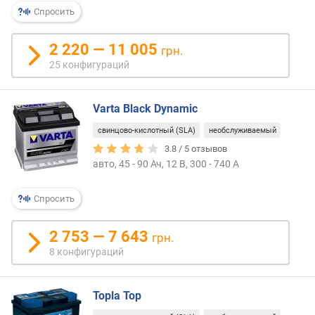
с
Спросить
к
о
в
2 220 — 11 005
грн.
о
25 конфигураций
й
т
о
Varta Black Dynamic
к
свинцово-кислотный (SLA)
необслуживаемый
E
N
3.8 /
5
отзывов
(
авто, 45 - 90 Ач, 12 В, 300 - 740 А
А
)
Спросить
д
2 753 — 7 643
л
грн.
и
8 конфигураций
н
а
(
Topla Top
м