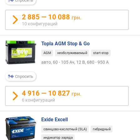
о
Спросить
при
г
полн
и
2 885 — 10 088
грн.
совп
м
10 конфигураций
парам
но
о
на
т
Topla AGM Stop & Go
практ
д
это
о
AGM
необслуживаемый
start-stop
не
р
авто, 60 - 105 Ач, 12 В, 680 - 950 А
удоб
о
и
г
не
Спросить
и
безоп
х
к
4 916 — 10 827
грн.
д
6 конфигураций
е
ш
е
Exide Excell
в
свинцово-кислотный (SLA)
гибридный
ы
м
индикатор заряда