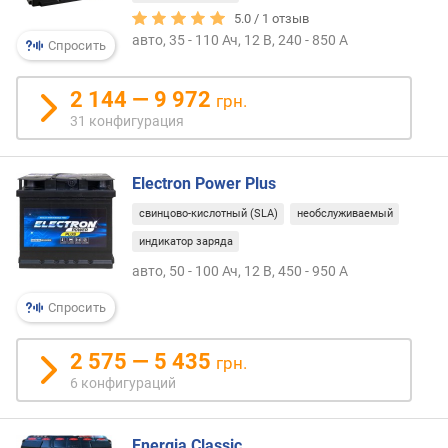
5.0 /
1
отзыв
п
авто, 35 - 110 Ач, 12 В, 240 - 850 А
Спросить
о
о
2 144 — 9 972
т
грн.
з
31 конфигурация
ы
в
а
Electron Power Plus
м
свинцово-кислотный (SLA)
необслуживаемый
п
индикатор заряда
о
авто, 50 - 100 Ач, 12 В, 450 - 950 А
д
а
Спросить
т
е
2 575 — 5 435
грн.
д
6 конфигураций
о
б
а
Energia Classic