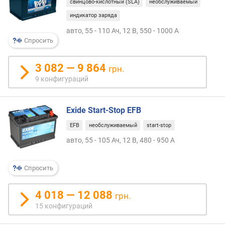
свинцово-кислотный (SLA)
необслуживаемый
м
индикатор заряда
)
авто, 55 - 110 Ач, 12 В, 550 - 1000 А
ш
Спросить
и
р
3 082 — 9 864
грн.
и
9 конфигураций
н
а
(
Exide Start-Stop EFB
м
м
EFB
необслуживаемый
start-stop
)
авто, 55 - 105 Ач, 12 В, 480 - 950 А
в
ы
Спросить
с
о
4 018 — 12 088
грн.
т
а
15 конфигураций
(