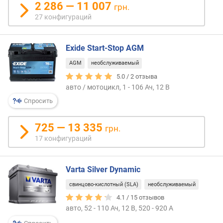
В.
я
2 286 — 11 007
грн.
При
р
27 конфигураций
заме
н
важн
о
учит
с
Exide Start-Stop AGM
емкос
т
пуск
AGM
необслуживаемый
и
ток,
5.0 /
2
отзыва
разм
о
авто / мотоцикл, 1 - 106 Ач, 12 В
корпу
т
Спросить
поля
д
и
е
725 — 13 335
тип
грн.
ш
клем
17 конфигураций
е
Взаи
в
их
ы
с
Varta Silver Dynamic
х
мото
к
свинцово-кислотный (SLA)
необслуживаемый
или
д
4.1 /
15
отзывов
груз
о
авто, 52 - 110 Ач, 12 В, 520 - 920 А
можн
р
толь