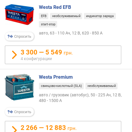
м
Westa Red EFB
м
)
EFB
необслуживаемый
индикатор заряда
start-stop
в
е
авто, 63 - 110 Ач, 12 В, 620 - 850 А
Спросить
с
(
к
3 300 — 5 549
грн.
г
4 конфигурации
)
Westa Premium
свинцово-кислотный (SLA)
необслуживаемый
авто / грузовик (автобус), 50 - 225 Ач, 12 В,
480 - 1500 А
Спросить
2 266 — 12 883
грн.