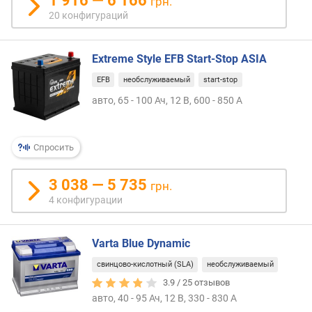
1 916 — 6 166
грн.
ё
20 конфигураций
м
к
о
Extreme Style EFB Start-Stop ASIA
с
т
EFB
необслуживаемый
start-stop
ь
авто, 65 - 100 Ач, 12 В, 600 - 850 А
б
а
т
Спросить
а
р
е
3 038 — 5 735
грн.
и
4 конфигурации
(
А
ч
Varta Blue Dynamic
)
свинцово-кислотный (SLA)
необслуживаемый
п
3.9 /
25
отзывов
у
авто, 40 - 95 Ач, 12 В, 330 - 830 А