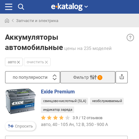
Запчасти и электрика
Искали
Авто
раньше
Аккумуляторы
— ак
автомобильные
для
цены
на 235 моделей
легк
авто
авто
очистить
расс
на
по популярности
Фильтр
1
запус
Сортировать
двига
Exide Premium
и
п
пита
свинцово-кислотный (SLA)
необслуживаемый
о
обыч
п
индикатор заряда
борт
о
3.9 /
12
отзывов
сети
п
авто, 40 - 105 Ач, 12 В, 350 - 900 А
на
Спросить
у
12
л