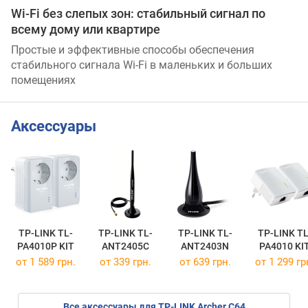
Wi-Fi без слепых зон: стабильный сигнал по
всему дому или квартире
Простые и эффективные способы обеспечения
стабильного сигнала Wi-Fi в маленьких и больших
помещениях
Аксессуары
TP-LINK TL-
TP-LINK TL-
TP-LINK TL-
TP-LINK TL
PA4010P KIT
ANT2405C
ANT2403N
PA4010 KI
от 1 589 грн.
от 339 грн.
от 639 грн.
от 1 299 гр
Все аксессуары для TP-LINK Archer C64