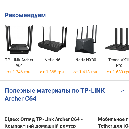
Рекомендуем
TP-LINK Archer
Netis N6
Netis NX30
Tenda AX1
A64
Pro
от 1 346 грн.
от 1 368 грн.
от 1 618 грн.
от 1 683 гр
Полезные материалы по TP-LINK
Archer C64
Відео: Огляд TP-Link Archer C64 -
Мобильное п
Компактний домашній роутер
Tether для iO