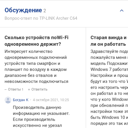
Обсуждение
2
Вопрос-ответ по TP-LINK Archer C64
Сколько устройств поWi-Fi
Старая винда и
одновременно держит?
ли он работать
Интересует количество
Здравствуйте под
одновременных подключений
пожалуйста меня 
устройств типа смартфон и
модель Подскажи
планшет по воздуху в каждом
Windows 7 работат
диапазоне без отвалов и
Настройки и прош
невозможности подключиться
будут из того что
его настроить чер
Ответы
Ответить
1
он работал а то н
что у кого Window
Богдан К
4 октября 2021, 10:25
при обновлений 
Производитель данную
настройки тоже э
информацию не указывает.
быть Windows 10 и
Если производитель
порядке это так и
искусственно не урезал