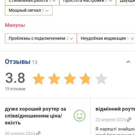
Стабильная работа
Простота настройки
Двухди
5
3
Мощный сигнал
2
Минусы
Проблемы с подключением
Неудобная индикация
3
1
Отзывы
13
3.8
13
отзывов
дуже хороший роутер за
відмінний роут
співвідношенням ціна/
22 апреля 2025
якість
Я нарешті знайшо
30 апреля 2024