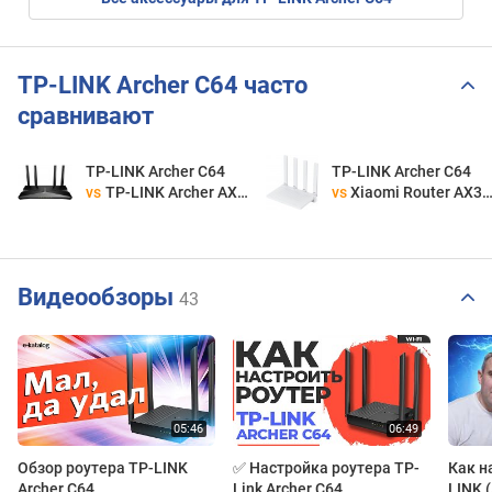
TP-LINK Archer C64 часто
сравнивают
TP-LINK Archer C64
TP-LINK Archer C64
vs
TP-LINK Archer AX23
vs
Xiaomi Router AX3000T
Видеообзоры
43
Обзор роутера TP-LINK
✅ Настройка роутера TP-
Как н
Archer C64
Link Archer C64
LINK 