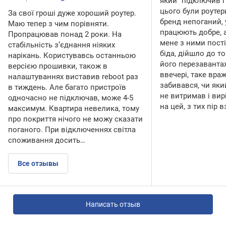
який "підключив і
цього були роутери
За свої гроші дуже хороший роутер.
бренд непоганий, 
Маю тепер з чим порівняти.
працюють добре, 
Пропрацював понад 2 роки. На
мене з ними пості
стабільність з‘єднання ніяких
біда, дійшло до т
нарікань. Користувавсь останньою
його перезаванта
версією прошивки, також в
ввечері, таке вра
налаштуваннях виставив reboot раз
забивався, чи який
в тиждень. Але багато пристроїв
не витримав і вир
одночасно не підключав, може 4-5
на цей, з тих пір 
максимум. Квартира невелика, тому
про покриття нічого не можу сказати
поганого. При відключеннях світла
споживання досить…
Все отзывы
Написать отзыв