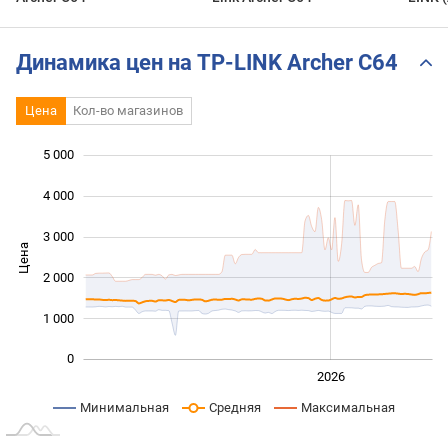
Динамика цен на TP-LINK Archer C64
Цена
Кол-во магазинов
5 000
 000
 000
 000
4 000
3 000
Цена
1 000
2 000
1 000
0
2024
2025
2028
2026
L
Минимальная
Средняя
Максимальная