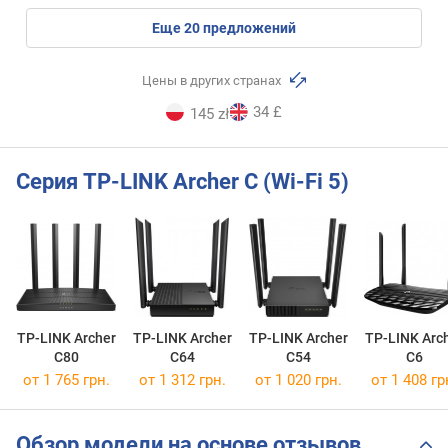
eще
20
предложений
Цены в других странах
34 £
145 zł
Серия TP-LINK Archer C (Wi-Fi 5)
TP-LINK Archer
TP-LINK Archer
TP-LINK Archer
TP-LINK Arc
C80
C64
C54
C6
от 1 765 грн.
от 1 312 грн.
от 1 020 грн.
от 1 408 гр
Обзор модели на основе отзывов