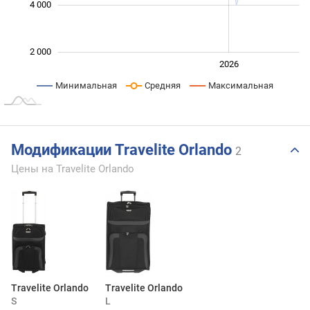
4 000
2 000
2024
2025
2028
2026
L
Минимальная
Средняя
Максимальная
Модификации Travelite Orlando
2
Цены на Travelite Orlando
Travelite Orlando
Travelite Orlando
S
L