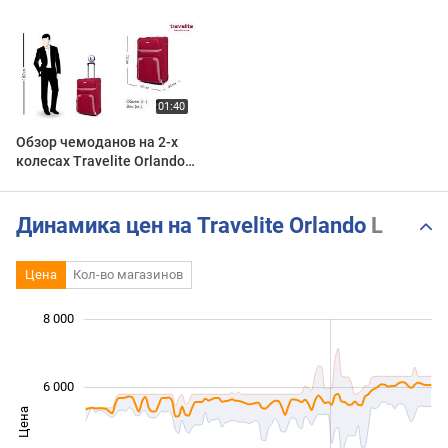
Обзор чемоданов на 2-х
колесах Travelite Orlando
Red
Динамика цен на Travelite Orlando
L
Цена
Кол-во магазинов
8 000
 000
 000
 000
 000
 000
0
6 000
Цена
2 000