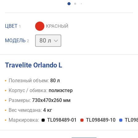
ЦВЕТ
1
37 л
МОДЕЛЬ
2
Travelite Orlando L
Полезный объем:
80 л
Корпус / обивка:
полиэстер
Размеры:
730x470x260 мм
Вес чемодана:
4 кг
Маркировка:
TL098489-01
TL098489-10
TL09