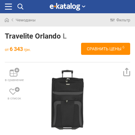
Чемоданы
Фильтр
Искали
раньше
Travelite Orlando
L
6
6 343
СРАВНИТЬ ЦЕНЫ
от
грн.
в сравнение
в список