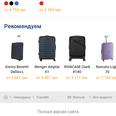
от 4 753 грн.
от 6 343 грн.
Рекомендуем
Enrico Benetti
Wenger Amplar
RIVACASE Clark
Roncato Lig
Dallas L
61
8180
70
от 4 807 грн.
от 4 497 грн.
от 3 111 грн.
от 7 160 гр
Чемоданы
Travelite
Фильтр
Все модели
Полная версия сайта