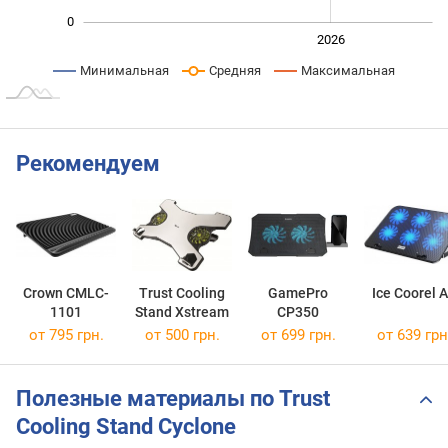
0
2024
2025
2028
2026
L
Минимальная
Средняя
Максимальная
Рекомендуем
Crown CMLC-
Trust Cooling
GamePro
Ice Coorel 
1101
Stand Xstream
CP350
от 795 грн.
от 500 грн.
от 699 грн.
от 639 грн
Полезные материалы по Trust
Cooling Stand Cyclone