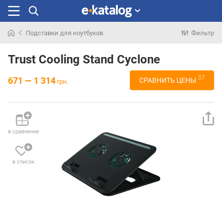
Подставки для ноутбуков
Фильтр
Искали
раньше
Trust Cooling Stand Cyclone
37
671 — 1 314
СРАВНИТЬ ЦЕНЫ
грн.
в сравнение
в список