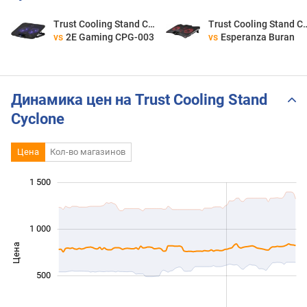
Trust Cooling Stand Cyclone
Trust Cooling St
vs
2E Gaming CPG-003
vs
Esperanza Buran
Динамика цен на Trust Cooling Stand
Cyclone
Цена
Кол-во магазинов
 000
 000
-400
-200
-500
200
400
600
1 500
1 000
Цена
1 000
500