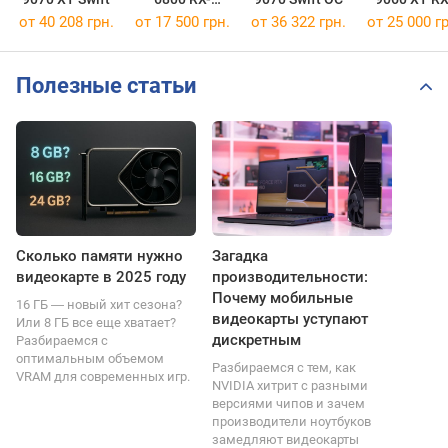
68XLAQFD9
96TS316B
от 40 208 грн.
от 17 500 грн.
от 36 322 грн.
от 25 000 гр
Полезные статьи
Сколько памяти нужно
Загадка
видеокарте в 2025 году
производительности:
Почему мобильные
16 ГБ ― новый хит сезона?
видеокарты уступают
Или 8 ГБ все еще хватает?
дискретным
Разбираемся с
оптимальным объемом
Разбираемся с тем, как
VRAM для современных игр.
NVIDIA хитрит с разными
версиями чипов и зачем
производители ноутбуков
замедляют видеокарты