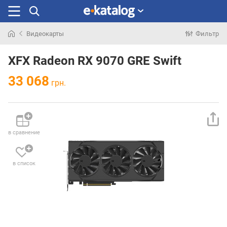
Видеокарты
Фильтр
Искали
раньше
XFX Radeon RX 9070 GRE Swift
33 068
грн.
в сравнение
в список