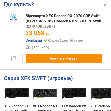
Где купить?
Відеокарта XFX Radeon RX 9070 GRE Swift
(RX-97GRE29B7) Radeon RX 9070 GRE Swift
(RX-97GRE29B7)
33 068
грн.
Denika.ua
С нами более 10-ти лет
(Харьков)
Перейти в магазин
Серия XFX SWFT (игровые)
XFX Radeon RX
XFX Radeon RX
XFX Radeon RX
XFX Radeon
9070 XT Swift
6800 RX-
9070 Swift OC
9060 XT RX