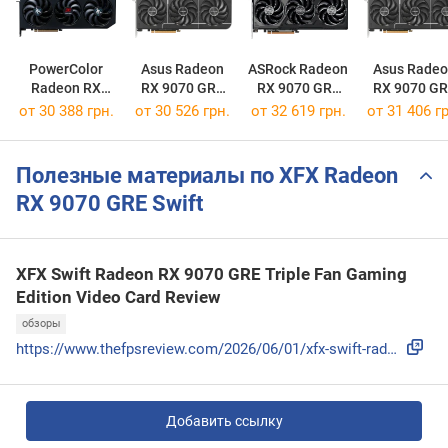
PowerColor
Asus Radeon
ASRock Radeon
Asus Radeo
Radeon RX
RX 9070 GRE
RX 9070 GRE
RX 9070 GR
9070 GRE
Prime OC
Steel Legend
Prime EVO 
от 30 388 грн.
от 30 526 грн.
от 32 619 грн.
от 31 406 гр
Hellhound
Dark 12GB OC
Полезные материалы по XFX Radeon
RX 9070 GRE Swift
XFX Swift Radeon RX 9070 GRE Triple Fan Gaming
Edition Video Card Review
обзоры
https://www.thefpsreview.com/2026/06/01/xfx-swift-radeon-rx...
Добавить ссылку