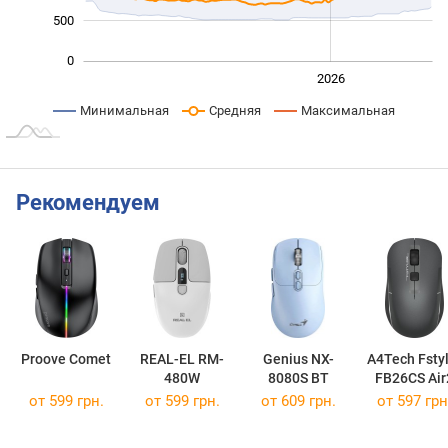
500
0
2024
2025
2028
2026
L
Минимальная
Средняя
Максимальная
Рекомендуем
Proove Comet
REAL-EL RM-
Genius NX-
A4Tech Fstyl
480W
8080S BT
FB26CS Air
от 599 грн.
от 599 грн.
от 609 грн.
от 597 грн