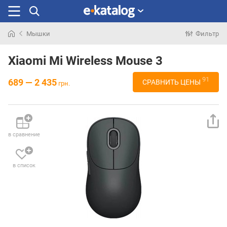
Мышки
Фильтр
Искали
раньше
Xiaomi Mi Wireless Mouse 3
91
689 — 2 435
СРАВНИТЬ ЦЕНЫ
грн.
в сравнение
в список