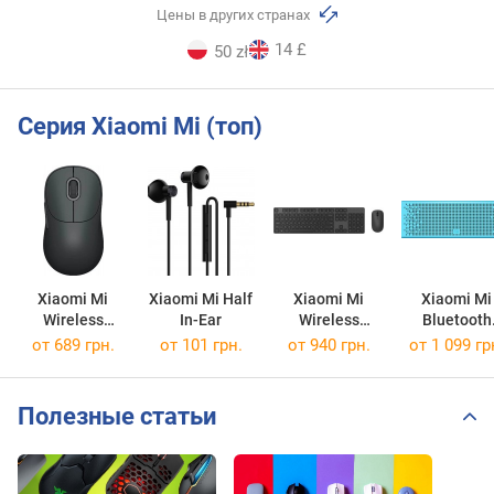
Цены в других странах
14 £
50 zł
Серия Xiaomi Mi (топ)
Xiaomi Mi
Xiaomi Mi Half
Xiaomi Mi
Xiaomi Mi
Wireless
In-Ear
Wireless
Bluetooth
Mouse 3
Keyboard and
Speaker
от 689 грн.
от 101 грн.
от 940 грн.
от 1 099 гр
Mouse Combo
Полезные статьи