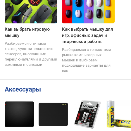
Как выбрать игровую
Как выбрать мышку для
мышку
игр, офисных задач и
творческой работы
Разбираемся с типами
хватов, чувствительностью
Разбираемся с тонкостями
сенсоров, кнопочными
рынка компьютерных
переключателями и другими
мышек и выбираем
важными нюансами
подходящие варианты для
вас
Аксессуары