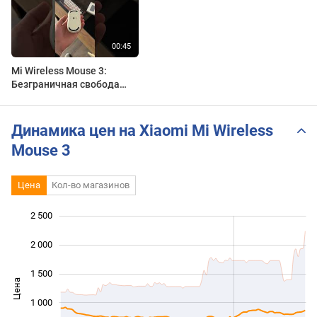
Mi Wireless Mouse 3:
Безграничная свобода
движения в ладони
Динамика цен на Xiaomi Mi Wireless
Mouse 3
Цена
Кол-во магазинов
2 500
 000
 000
-500
2 000
1 500
Цена
1 000
1 000