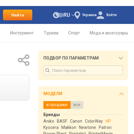
RU
Найти
Украина
Войти
о
Инструмент
Туризм
Спорт
Мода и аксессуары
ПОДБОР ПО ПАРАМЕТРАМ
МОДЕЛИ
в продаже
все
Бренды
Aniko
BASF
Canon
ColorWay
HP
Kyocera
Makkon
Newtone
Patron
Power Plant
Printalist
PrinterMayin