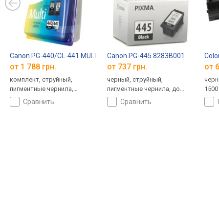
Canon PG-440/CL-441 MULTI 5219B005
Canon PG-445 8283B001
Col
от 1 788 грн.
от 737 грн.
от 6
комплект, струйный,
черный, струйный,
черн
пигментные чернила,
пигментные чернила, до
1500
водорастворимые чернила,
180 страниц
сравнить
сравнить
до 360 страниц