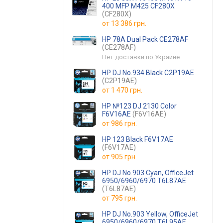
400 MFP M425 CF280X
(CF280X)
от
13 386 грн.
HP 78A Dual Pack CE278AF
(CE278AF)
Нет доставки по Украине
HP DJ No.934 Black C2P19AE
(C2P19AE)
от
1 470 грн.
HP №123 DJ 2130 Color
F6V16AE
(F6V16AE)
от
986 грн.
HP 123 Black F6V17AE
(F6V17AE)
от
905 грн.
HP DJ No.903 Cyan, OfficeJet
6950/6960/6970 T6L87AE
(T6L87AE)
от
795 грн.
HP DJ No.903 Yellow, OfficeJet
6950/6960/6970 T6L95AE