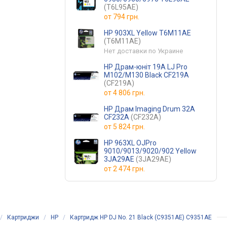
(T6L95AE)
от
794 грн.
HP 903XL Yellow T6M11AE
(T6M11AE)
Нет доставки по Украине
HP Драм-юніт 19A LJ Pro
M102/M130 Black CF219A
(CF219A)
от
4 806 грн.
HP Драм Imaging Drum 32A
CF232A
(CF232A)
от
5 824 грн.
HP 963XL OJPro
9010/9013/9020/902 Yellow
3JA29AE
(3JA29AE)
от
2 474 грн.
/
Картриджи
/
HP
/
Картридж HP DJ No. 21 Black (C9351AE) C9351AE