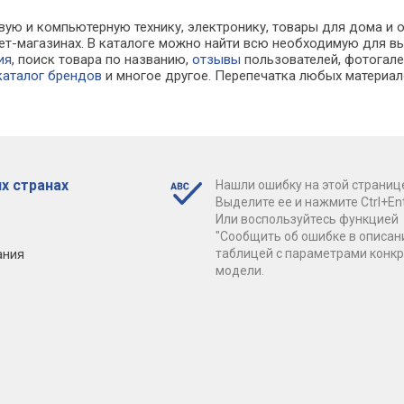
вую и компьютерную технику, электронику, товары для дома и оф
рнет-магазинах. В каталоге можно найти всю необходимую для
ия
, поиск товара по названию,
отзывы
пользователей, фотогалер
каталог брендов
и многое другое. Перепечатка любых материал
х странах
Нашли ошибку на этой страниц
Выделите ее и нажмите Ctrl+Ent
Или воспользуйтесь функцией
"Сообщить об ошибке в описан
ания
таблицей с параметрами конк
модели.