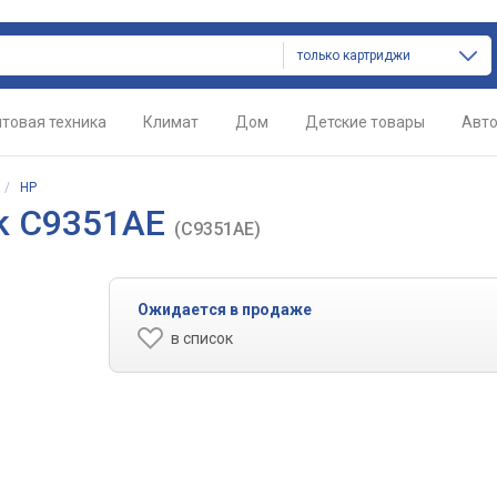
только картриджи
товая техника
Климат
Дом
Детские товары
Авт
/
HP
ck C9351AE
(C9351AE)
Ожидается в продаже
в список