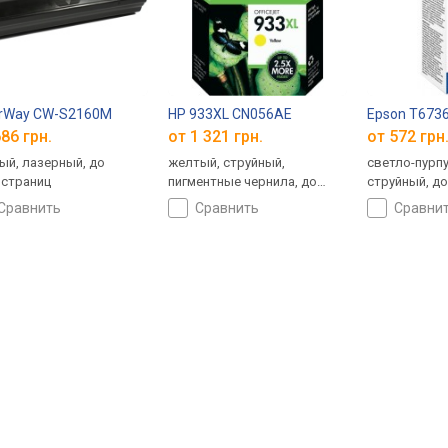
orWay CW-S2160M
HP 933XL CN056AE
Epson T673
86 грн.
от 1 321 грн.
от 572 грн
ый, лазерный, до
желтый, струйный,
светло-пурп
 страниц
пигментные чернила, до
струйный, до
825 страниц, объем: 9 мл
сравнить
сравнить
сравни