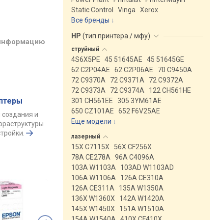
Static Control
Vinga
Xerox
Все бренды
HP
(
тип принтера / мфу
)
 информацию
струйный
4S6X5PE
45 51645AE
45 51645GE
62 C2P04AE
62 C2P06AE
70 C9450A
72 C9370A
72 C9371A
72 C9372A
72 C9373A
72 C9374A
122 CH561HE
аптеры
301 CH561EE
305 3YM61AE
650 CZ101AE
652 F6V25AE
 создания и
Еще модели
↓
фраструктуры
тройки.
лазерный
15X C7115X
56X CF256X
78A CE278A
96A C4096A
103A W1103A
103AD W1103AD
106A W1106A
126A CE310A
126A CE311A
135A W1350A
136X W1360X
142A W1420A
145X W1450X
151A W1510A
154A W1540A
410X CF410X