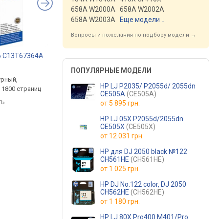
658A W2000A
658A W2002A
658A W2003A
Еще модели
↓
Вопросы и пожелания по подбору модели →
6 C13T67364A
Canon KP-108IN 3115B001
Printpro PP-S2020
.
от 1 399 грн.
от 449 грн.
ПОПУЛЯРНЫЕ МОДЕЛИ
урный,
комплект,
черный, лазерный, д
HP LJ P2035/ P2055d/ 2055dn
 1800 страниц
термосублимационный, до
1000 страниц
CE505A
(CE505A)
108 страниц
ть
сравнить
сравнить
от
5 895 грн.
HP LJ 05X P2055d/2055dn
CE505X
(CE505X)
от
12 031 грн.
HP для DJ 2050 black №122
CH561HE
(CH561HE)
от
1 025 грн.
HP DJ No.122 color, DJ 2050
CH562HE
(CH562HE)
от
1 180 грн.
HP LJ 80X Pro400 M401/Pro