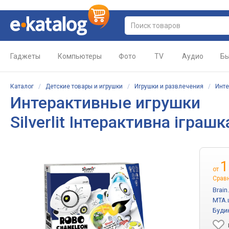
Гаджеты
Компьютеры
Фото
TV
Аудио
Бы
Каталог
/
Детские товары и игрушки
/
Игрушки и развлечения
/
Инте
Интерактивные игрушки
Silverlit Інтерактивна ігра
1
от
Срав
Brain
MTA.
Буди