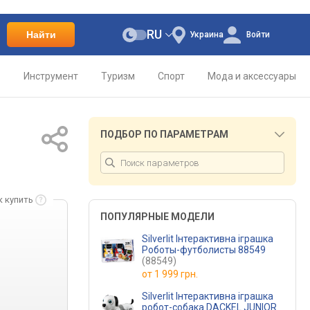
RU
Найти
Украина
Войти
о
Инструмент
Туризм
Спорт
Мода и аксессуары
ПОДБОР ПО ПАРАМЕТРАМ
к купить
ПОПУЛЯРНЫЕ МОДЕЛИ
Silverlit Інтерактивна іграшка
Роботы-футболисты 88549
(88549)
от
1 999 грн.
Silverlit Інтерактивна іграшка
робот-собака DACKEL JUNIOR