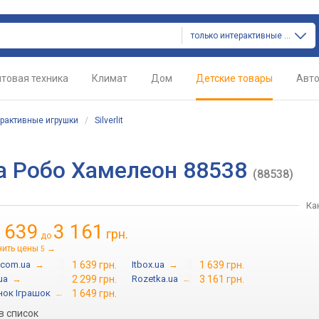
только интерактивные игрушки
товая техника
Климат
Дом
Детские товары
Авт
рактивные игрушки
/
Silverlit
шка Робо Хамелеон 88538
(88538)
Ка
 639
3 161
грн.
до
нить цены
→
5
.com.ua
→
1 639 грн.
Itbox.ua
→
1 639 грн.
ua
→
2 299 грн.
Rozetka.ua
→
3 161 грн.
нок Іграшок
→
1 649 грн.
в список