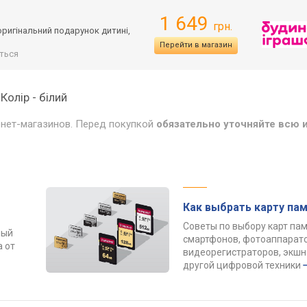
1 649
грн.
 оригінальний подарунок дитині,
Перейти в магазин
ться
 Колір - білий
рнет-магазинов. Перед покупкой
обязательно уточняйте всю
Как выбрать карту па
Советы по выбору карт па
ный
смартфонов, фотоаппарато
 от
видеорегистраторов, экшн
другой цифровой техники