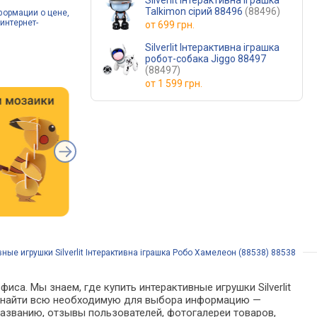
Silverlit Інтерактивна іграшка
Talkimon сірий 88496
(88496)
формации о цене,
интернет-
от
699 грн.
Silverlit Інтерактивна іграшка
робот-собака Jiggo 88497
(88497)
от
1 599 грн.
ные игрушки Silverlit Інтерактивна іграшка Робо Хамелеон (88538) 88538
са. Мы знаем, где купить интерактивные игрушки Silverlit
жно найти всю необходимую для выбора информацию —
названию, отзывы пользователей, фотогалереи товаров,