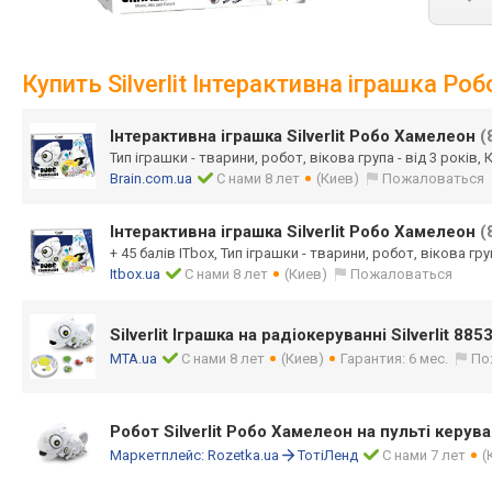
Купить Silverlit Інтерактивна іграшка Р
Інтерактивна іграшка Silverlit Робо Хамелеон
(
Тип іграшки - тварини, робот, вікова група - від 3 років, К
Brain.com.ua
С нами 8 лет
(Киев)
Пожаловаться
Інтерактивна іграшка Silverlit Робо Хамелеон
(
+ 45 балів ITbox, Тип іграшки - тварини, робот, вікова груп
Itbox.ua
С нами 8 лет
(Киев)
Пожаловаться
Silverlit Іграшка на радіокеруванні Silverlit 8
MTA.ua
С нами 8 лет
(Киев)
Гарантия: 6 мес.
По
Робот Silverlit Робо Хамелеон на пульті керув
Маркетплейс:
Rozetka.ua
ТотіЛенд
С нами 7 лет
(