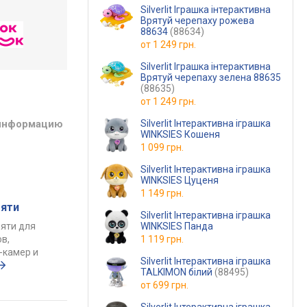
Silverlit Іграшка інтерактивна
Врятуй черепаху рожева
88634
(88634)
от
1 249 грн.
Silverlit Іграшка інтерактивна
Врятуй черепаху зелена 88635
(88635)
от
1 249 грн.
 информацию
Silverlit Інтерактивна іграшка
WINKSIES Кошеня
1 099 грн.
Silverlit Інтерактивна іграшка
WINKSIES Цуценя
1 149 грн.
мяти
Silverlit Інтерактивна іграшка
мяти для
WINKSIES Панда
в,
1 119 грн.
-камер и
Silverlit Інтерактивна іграшка
TALKIMON білий
(88495)
от
699 грн.