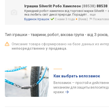
Іграшка Silverlit Робо Хамелеон
(88538)
88538
Кумедний робот-хамелеон від торгової марки Silverlit –
яка любить світ дикої природи. Порадуйт
... еще
Будинок Іграшок
С нами 3 года
(Киев)
Пожалова
Тип іграшки - тварини, робот, вікова група - від 3 років,
Описание товара сформировано на базе данных из инте
непосредственно у продавца.
Как выбрать велозамок
Велозамок — простой и действен
механизм для защиты велосипеда
кражи.