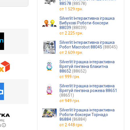
88578
(88578)
от
1 529 грн.
Silverlit Інтерактивна іграшка
Вибухові Роботи-боксери
88039
(88039)
от
2 225 грн.
Silverlit Інтерактивна іграшка
Робот Macrobot 88045
(88045)
от
2 609 грн.
Silverlit Іграшка інтерактивна
Врятуй пінгвіна блакитна
88652
(88652)
от
999 грн.
Silverlit Іграшка інтерактивна
Врятуй пінгвіна рожева 88651
(88651)
от
949 грн.
Silverlit Іграшка інтерактивна
Роботи-боксери Торнадо
86884
(86884)
ец:
от
2 448 грн.
д