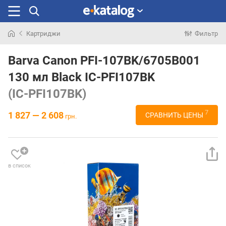
Картриджи
Фильтр
Искали
раньше
Barva Canon PFI-107BK/6705B001
130 мл Black IC-PFI107BK
(IC-PFI107BK)
7
1 827 — 2 608
СРАВНИТЬ ЦЕНЫ
грн.
в список