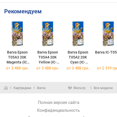
Рекомендуем
Barva Epson
Barva Epson
Barva Epson
Barva IC-T0
T05A3 20K
T05A4 20K
T05A2 20K
Magenta (IC-
Yellow (IC-
Cyan (IC-
T05A3) IC-
T05A4) IC-
T05A2) IC-
от
3 488 грн.
от
3 488 грн.
от
3 488 грн.
от
2 319 гр
T05A3
T05A4
T05A2
(C13T05A300)
(C13T05A400)
(C13T05A200)
Картриджи
Barva
Фильтр
Все модели
Полная версия сайта
Конфиденциальность