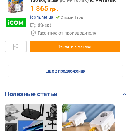
130 мл, Black
(IC-PFI107BK)
IC-PFI107BK
1 865
грн.
icom.net.ua
С нами 1 год
(Киев)
Гарантия: от производителя
Перейти в магазин
eще
2
предложения
Полезные статьи