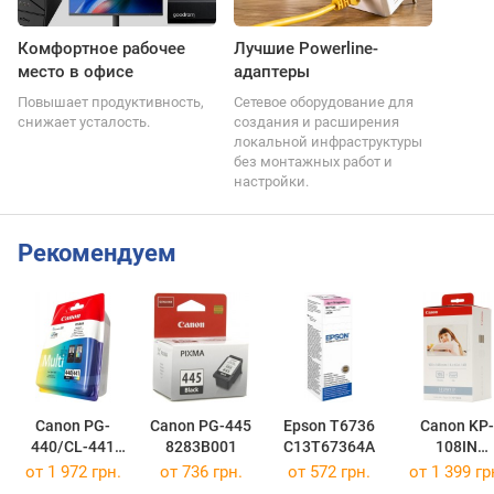
Комфортное рабочее
Лучшие Powerline-
место в офисе
адаптеры
Повышает продуктивность,
Сетевое оборудование для
снижает усталость.
создания и расширения
локальной инфраструктуры
без монтажных работ и
настройки.
Рекомендуем
Canon PG-
Canon PG-445
Epson T6736
Canon KP-
440/CL-441
8283B001
C13T67364A
108IN
MULTI
3115B001
от 1 972 грн.
от 736 грн.
от 572 грн.
от 1 399 гр
5219B005