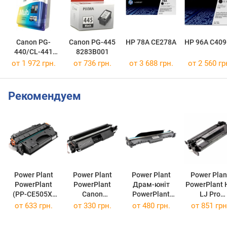
Canon PG-
Canon PG-445
HP 78A CE278A
HP 96A C40
440/CL-441
8283B001
MULTI
от 1 972 грн.
от 736 грн.
от 3 688 грн.
от 2 560 гр
5219B005
Рекомендуем
Power Plant
Power Plant
Power Plant
Power Plan
PowerPlant
PowerPlant
Драм-юніт
PowerPlant HP
(PP-CE505X)
Canon
PowerPlant
LJ Pro
HP LJ P2050,
LBP112/MF112
Canon
M404dn/M
от
633 грн.
от
330 грн.
от
480 грн.
от
851 грн
Canon
(CRG-047) PP-
LBP112/MF112
(HP CF258X
MF5850dn PP-
CRG-047
(CRG-049) PP-