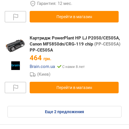
Гарантия: 12 мес.
Перейти в магазин
Картридж PowerPlant HP LJ P2050/CE505A,
Canon MF5850dn/CRG-119 chip
(PP-CE505A)
PP-CE505A
464
грн.
Brain.com.ua
С нами 8 лет
(Киев)
Перейти в магазин
eще
2
предложения