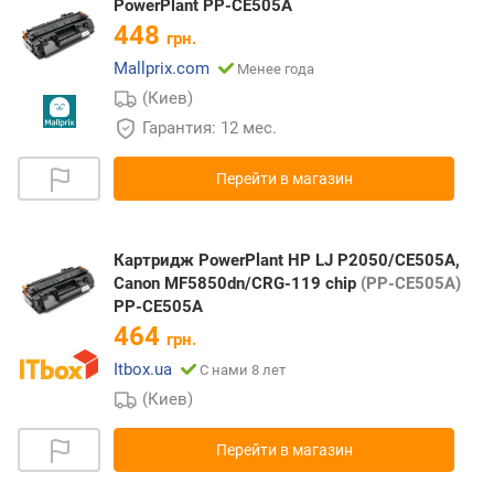
PowerPlant PP-CE505A
448
грн.
Mallprix.com
Менее года
(Киев)
Гарантия: 12 мес.
Перейти в магазин
Картридж PowerPlant HP LJ P2050/CE505A,
Canon MF5850dn/CRG-119 chip
(PP-CE505A)
PP-CE505A
464
грн.
Itbox.ua
С нами 8 лет
(Киев)
Перейти в магазин