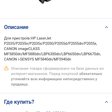
Описание
Для пристроїв:HP LaserJet
P2035/P2035n/P2035x/P2050/P2055d/P2055dn/P2055x,
CANON imageCLASS
MF5850dn/MF5880dn/LBP6300dn/LBP6650dn/LBP6670dn,
CANON i-SENSYS MF5840dn/MF5940dn
Описание товара сформировано на базе данных из
интернет-магазинов. Перед покупкой
обязательно
уточняйте всю информацию непосредственно у
продавца.
Где купить?