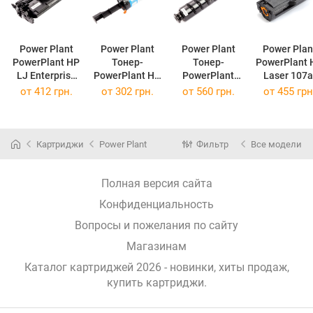
Power Plant
Power Plant
Power Plant
Power Plan
PowerPlant HP
Тонер-
Тонер-
PowerPlant 
LJ Enterprise
PowerPlant HP
PowerPlant
Laser 107a
M507n, MFP
Neverstop
Canon C-
MFP 135a
от
412 грн.
от
302 грн.
от
560 грн.
от
455 грн
M528dn/M528f
Laser 1000a
EXV33/IR2520/
(W1106A)
/CF289X
(103A) chip PP-
2530 without
without chi
without chip
103A
chip! PP-C-
PP-CF289X
(PP-103A)
EXV33
(PP-W1106
Картриджи
Power Plant
Фильтр
Все модели
(PP-CF289X)
(PP-C-EXV33)
Полная версия сайта
Конфиденциальность
Вопросы и пожелания по сайту
Магазинам
Каталог картриджей 2026 - новинки, хиты продаж,
купить картриджи
.