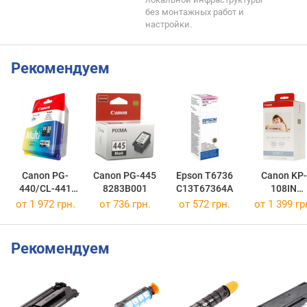
без монтажных работ и
настройки.
Рекомендуем
Canon PG-
Canon PG-445
Epson T6736
Canon KP-
440/CL-441
8283B001
C13T67364A
108IN
MULTI
3115B001
от 1 972 грн.
от 736 грн.
от 572 грн.
от 1 399 гр
5219B005
Рекомендуем