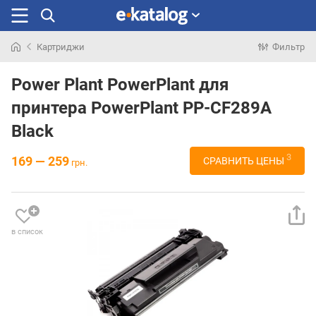
Картриджи
Фильтр
Искали
раньше
Power Plant PowerPlant для
принтера PowerPlant PP-CF289A
Black
3
169 — 259
СРАВНИТЬ ЦЕНЫ
грн.
в список