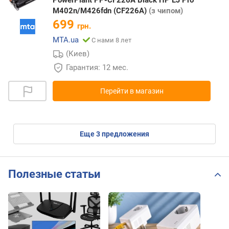
M402n/M426fdn (CF226A)
(з чипом)
699
грн.
MTA.ua
С нами 8 лет
(Киев)
Гарантия: 12 мес.
Перейти в магазин
eще
3
предложения
Полезные статьи