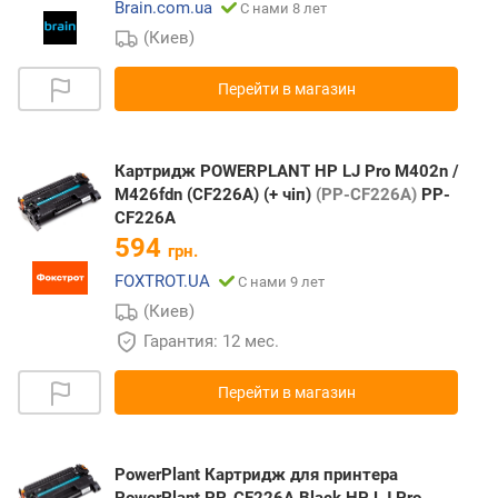
Brain.com.ua
С нами 8 лет
(Киев)
Перейти в магазин
Картридж POWERPLANT HP LJ Pro M402n /
M426fdn (CF226A) (+ чіп)
(PP-CF226A)
PP-
CF226A
594
грн.
FOXTROT.UA
С нами 9 лет
(Киев)
Гарантия: 12 мес.
Перейти в магазин
PowerPlant Картридж для принтера
PowerPlant PP-CF226A Black HP LJ Pro