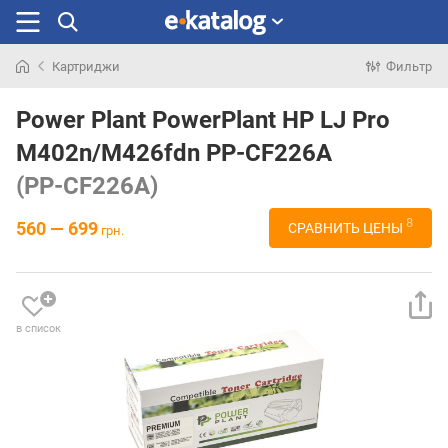
Картриджи
Фильтр
Искали
раньше
Power Plant PowerPlant HP LJ Pro
M402n/M426fdn PP-CF226A
(PP-CF226A)
8
560 — 699
СРАВНИТЬ ЦЕНЫ
грн.
в список