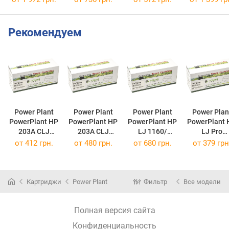
5219B005
Рекомендуем
Power Plant
Power Plant
Power Plant
Power Plan
PowerPlant HP
PowerPlant HP
PowerPlant HP
PowerPlant 
203A CLJ
203A CLJ
LJ 1160/
LJ Pro
M280/M281 CY
M280/M281
Q5949A/Q7553
M12/M26 PP-
от
412 грн.
от
480 грн.
от
680 грн.
от
379 грн
PP-CF541A
MG PP-CF543A
A PP-Q5949A
CF279A
(PP-CF541A)
(PP-CF543A)
(PP-CF279A
2015
(PP-Q5949A)
Картриджи
Power Plant
Фильтр
Все модели
Полная версия сайта
Конфиденциальность