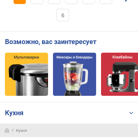
6
Возможно, вас заинтересует
Кухня
Кухня
Со
свежевыжатым