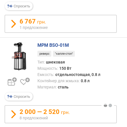
Спросить
м
а
6 767
грн.
к
1 предложение
с
.
о
MPM BSO-01M
б
о
реверс
"капля-стоп"
р
Тип:
шнековая
о
Мощность:
150 Вт
т
Емкость:
отдельностоящая, 0.8 л
ы
Контейнер для жмыха:
0.8 л
(
Материал:
сталь
о
б
Спросить
/
м
2 000 — 2 520
грн.
и
н
8 предложений
)