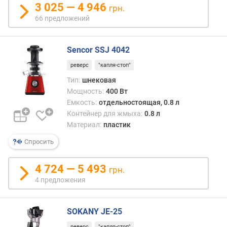
3 025 — 4 946
л
грн.
е
66 предложений
н
и
я
Sencor SSJ 4042
реверс
"капля-стоп"
п
о
Тип:
шнековая
к
Мощность:
400 Вт
о
Емкость:
отдельностоящая, 0.8 л
л
Контейнер для жмыха:
0.8 л
и
Материал:
пластик
ч
Спросить
е
с
т
4 724 — 5 493
грн.
в
4 предложения
у
п
р
SOKANY JE-25
е
реверс
"капля-стоп"