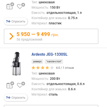
Тип:
шнековая
п
Мощность:
150 Вт
о
Емкость:
отдельностоящая, 1 л
о
Контейнер для жмыха:
0.75 л
т
Спросить
Материал:
пластик
з
ы
5 950 — 9 499
грн.
в
56 предложений
а
м
Ardesto JEG-1330SL
п
о
реверс
"капля-стоп"
д
4.0 /
1
отзыв
а
Тип:
шнековая
т
Мощность:
200 Вт
е
Емкость:
отдельностоящая, 0.6 л
д
Контейнер для жмыха:
0.6 л
о
Материал:
сталь
б
Спросить
а
в