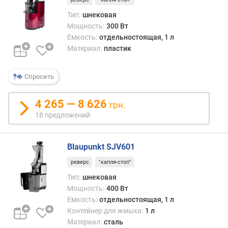
д
л
Тип:
шнековая
о
Мощность:
300 Вт
ж
Емкость:
отдельностоящая, 1 л
е
Материал:
пластик
н
и
Спросить
й
4 265 — 8 626
грн.
м
18 предложений
о
щ
н
Blaupunkt SJV601
о
с
реверс
"капля-стоп"
т
Тип:
шнековая
ь
Мощность:
400 Вт
(
Емкость:
отдельностоящая, 1 л
В
Контейнер для жмыха:
1 л
т
Материал:
сталь
)