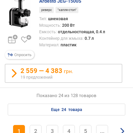
Ardesto JEG-1500S
реверс
"капля-стоп"
Тип:
шнековая
Мощность:
200 Вт
Емкость:
отдельностоящая, 0.4 л
Контейнер для жмыха:
0.7 л
Материал:
пластик
Спросить
2 559 — 4 383
грн.
19 предложений
Показано 24 из 128 товаров
еще
24
товара
1
2
3
4
5
...