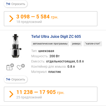
подо
р
Спросить
тому,
н
что
о
прим
3 098 — 5 584
грн.
с
в
18 предложений
т
мясор
и
Такие
соко
Tefal Ultra Juice Digit ZC 605
о
позв
т
автоматические программы
реверс
"капля-стоп"
получ
д
сок
Тип:
шнековая
е
практ
Мощность:
200 Вт
ш
из
Емкость:
отдельностоящая, 0.8 л
е
любы
Контейнер для жмыха:
0.8 л
в
фрукт
Материал:
пластик
ы
ягод
х
Спросить
и
к
овощ
д
Они
11 238 — 17 905
грн.
о
рабо
25 предложений
р
тише
о
и