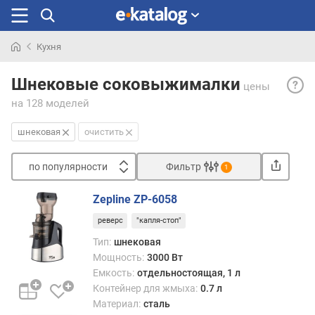
Кухня
Искали
Шнек
раньше
Шнековые соковыжималки
цены
соко
на 128 моделей
— в
таких
шнековая
очистить
соко
для
по популярности
Фильтр
отде
1
сока
Сортировать
испол
Zepline ZP-6058
п
шнек
реверс
"капля-стоп"
о
—
п
вращ
Тип:
шнековая
о
цили
Мощность:
3000 Вт
п
со
Емкость:
отдельностоящая, 1 л
у
спир
Контейнер для жмыха:
0.7 л
л
рёбра
Материал:
сталь
я