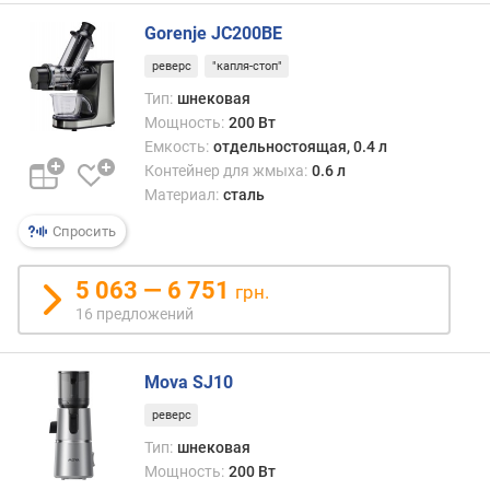
Gorenje JC200BE
е
м
реверс
"капля-стоп"
к
Тип:
шнековая
о
Мощность:
200 Вт
с
т
Емкость:
отдельностоящая, 0.4 л
ь
Контейнер для жмыха:
0.6 л
д
Материал:
сталь
л
Спросить
я
с
о
5 063 — 6 751
грн.
к
16 предложений
а
(
л
Mova SJ10
)
реверс
е
Тип:
шнековая
м
Мощность:
200 Вт