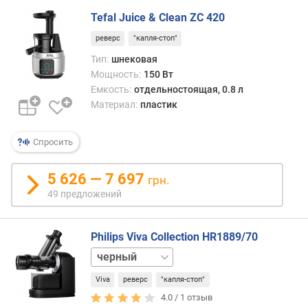
г
потр
Tefal Juice & Clean ZC 420
и
мень
м
энерг
реверс
"капля-стоп"
но
Тип:
шнековая
о
дорож
Мощность:
150 Вт
т
чем
Емкость:
отдельностоящая, 0.8 л
д
цент
Материал:
пластик
о
р
о
Спросить
г
и
5 626 — 7 697
х
грн.
к
49 предложений
д
е
ш
Philips Viva Collection HR1889/70
е
белый
в
ы
Viva
реверс
"капля-стоп"
м
4.0 /
1
отзыв