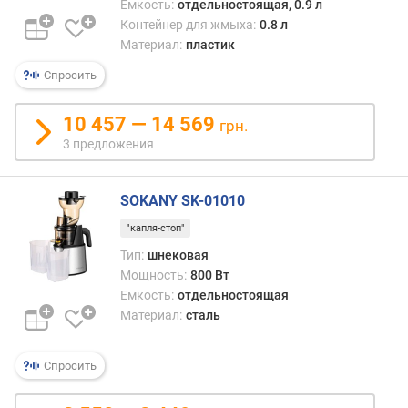
к
Емкость:
отдельностоящая, 0.9 л
о
Контейнер для жмыха:
0.8 л
с
Материал:
пластик
т
Спросить
ь
д
л
10 457 — 14 569
грн.
я
3 предложения
ж
м
ы
SOKANY SK-01010
х
"капля-стоп"
а
(
Тип:
шнековая
л
Мощность:
800 Вт
)
Емкость:
отдельностоящая
Материал:
сталь
к
о
л
Спросить
-
в