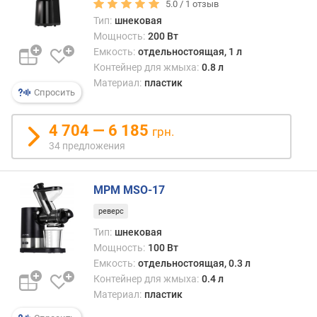
у
5.0 /
1
отзыв
з
Тип:
шнековая
о
Мощность:
200 Вт
ч
Емкость:
отдельностоящая, 1 л
н
Контейнер для жмыха:
0.8 л
о
Материал:
пластик
Спросить
г
о
о
4 704 — 6 185
грн.
т
34 предложения
в
е
р
MPM MSO-17
с
т
реверс
и
Тип:
шнековая
я
Мощность:
100 Вт
(
Емкость:
отдельностоящая, 0.3 л
м
Контейнер для жмыха:
0.4 л
м
Материал:
пластик
)