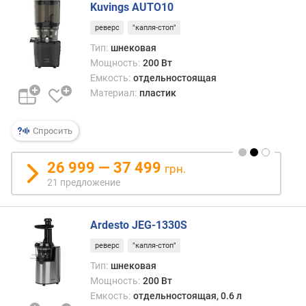
Kuvings AUTO10
)
реверс
"капля-стоп"
Тип:
шнековая
Мощность:
200 Вт
Емкость:
отдельностоящая
Материал:
пластик
Спросить
26 999 — 37 499
грн.
21 предложение
Ardesto JEG-1330S
реверс
"капля-стоп"
Тип:
шнековая
Мощность:
200 Вт
Емкость:
отдельностоящая, 0.6 л