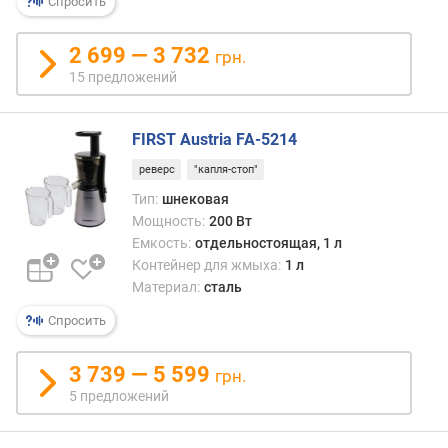
Спросить
д
л
2 699 — 3 732
грн.
и
15 предложений
н
а
к
FIRST Austria FA-5214
а
б
реверс
"капля-стоп"
е
Тип:
шнековая
л
Мощность:
200 Вт
я
Емкость:
отдельностоящая, 1 л
(
Контейнер для жмыха:
1 л
м
Материал:
сталь
)
Спросить
в
е
3 739 — 5 599
грн.
с
(
5 предложений
к
г