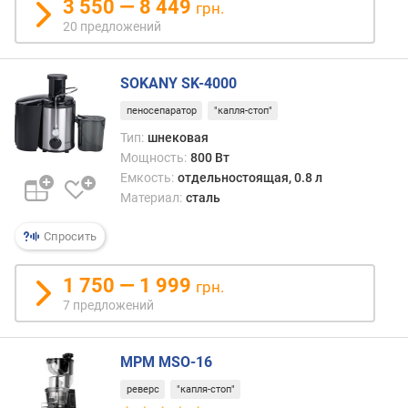
3 550 — 8 449
грн.
о
20 предложений
с
к
о
SOKANY SK-4000
р
о
пеносепаратор
"капля-стоп"
с
Тип:
шнековая
т
Мощность:
800 Вт
е
Емкость:
отдельностоящая, 0.8 л
й
Материал:
сталь
ш
Спросить
и
р
и
1 750 — 1 999
грн.
н
7 предложений
а
з
а
MPM MSO-16
г
реверс
"капля-стоп"
р