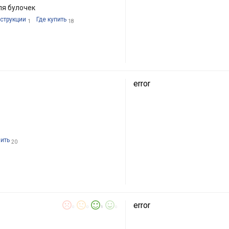
ля булочек
струкции
Где купить
1
18
error
пить
20
error
0
0
1
0