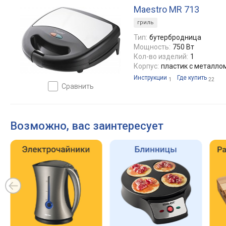
Maestro MR 713
гриль
Тип:
бутербродница
Мощность:
750 Вт
Кол-во изделий:
1
Корпус:
пластик с металло
Инструкции
Где купить
1
22
сравнить
Возможно, вас заинтересует