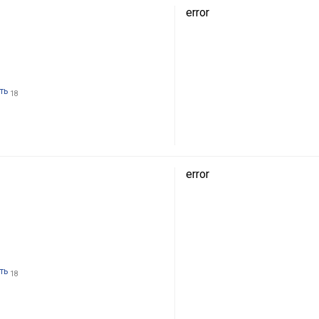
error
ть
18
error
ть
18