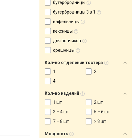
бутербродницы
бутербродницы 3 в 1
вафельницы
кексницы
для пончиков
орешницы
Кол-во отделений тостера
1
2
4
Кол-во изделий
1 шт
2 шт
3 – 4 шт
5 – 6 шт
7 – 8 шт
> 8 шт
Мощность