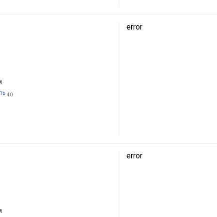
error
м
ть
40
error
м