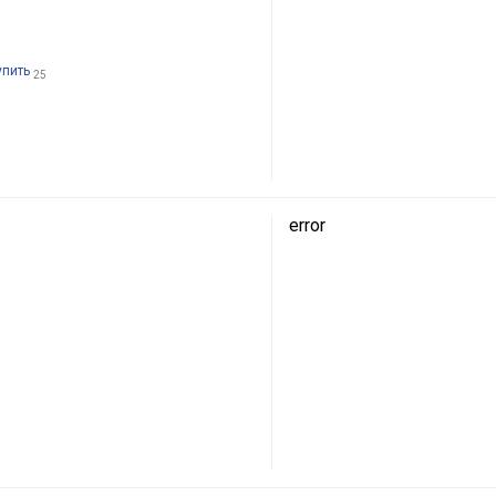
упить
25
error