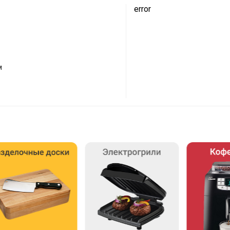
error
м