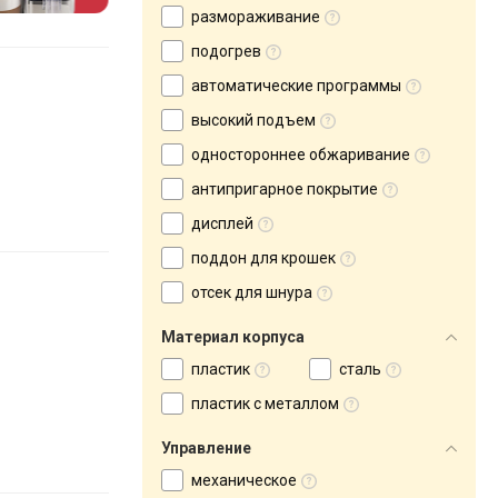
размораживание
подогрев
автоматические программы
высокий подъем
одностороннее обжаривание
антипригарное покрытие
дисплей
поддон для крошек
отсек для шнура
Материал корпуса
пластик
сталь
пластик с металлом
Управление
механическое