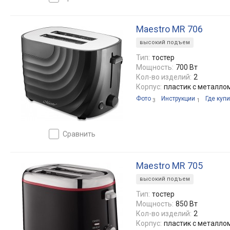
Maestro MR 706
высокий подъем
Тип:
тостер
Мощность:
700 Вт
Кол-во изделий:
2
Корпус:
пластик с металло
Фото
Инструкции
Где купи
3
1
сравнить
Maestro MR 705
высокий подъем
Тип:
тостер
Мощность:
850 Вт
Кол-во изделий:
2
Корпус:
пластик с металло