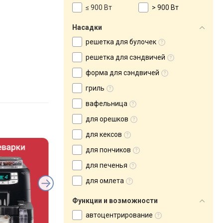
≤ 900 Вт
> 900 Вт
Насадки
решетка для булочек
решетка для сэндвичей
форма для сэндвичей
гриль
вафельница
для орешков
для кексов
для пончиков
для печенья
для омлета
Функции и возможности
автоцентрирование