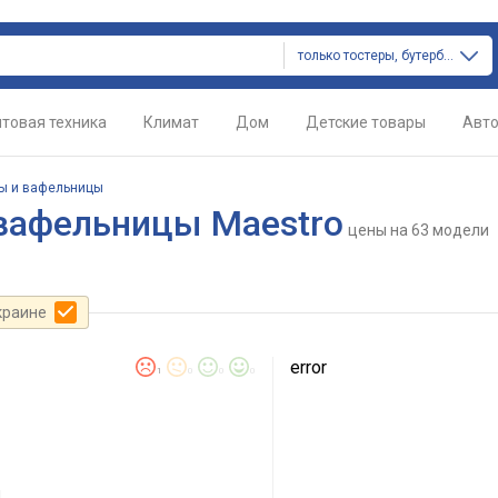
только тостеры, бутербродницы и вафельницы
товая техника
Климат
Дом
Детские товары
Авт
цы и вафельницы
 вафельницы Maestro
цены
на 63 модели
краине
error
1
0
0
0
м