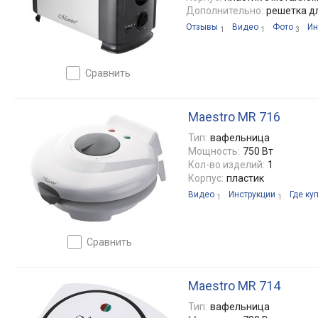
Дополнительно:
решетка д
Отзывы
Видео
Фото
Ин
1
1
3
сравнить
Maestro MR 716
Тип:
вафельница
Мощность:
750 Вт
Кол-во изделий:
1
Корпус:
пластик
Видео
Инструкции
Где ку
1
1
сравнить
Maestro MR 714
Тип:
вафельница