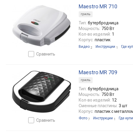
Maestro MR 710
гриль
Тип:
бутербродница
Мощность:
750 Вт
Кол-во изделий:
1
Корпус:
пластик
Видео
Инструкции
Где ку
2
1
сравнить
Maestro MR 709
гриль
Тип:
бутербродница
Мощность:
750 Вт
Кол-во изделий:
12
Сменные пластины:
3 шт
Корпус:
пластик с металло
Фото
Инструкции
Где купи
7
1
сравнить