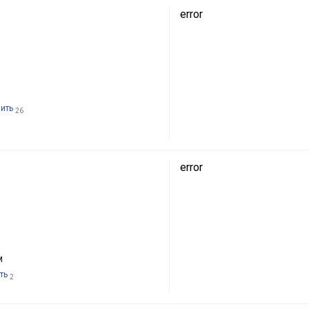
error
пить
26
error
м
ть
2