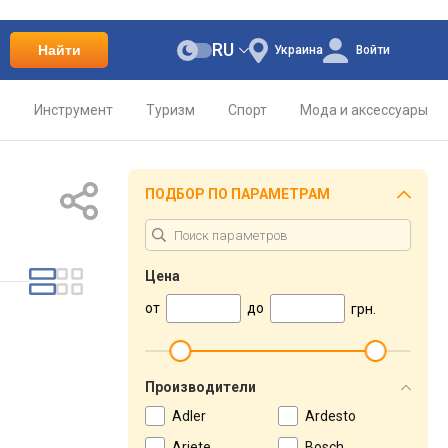
RU
Найти
Украина
Войти
о
Инструмент
Туризм
Спорт
Мода и аксессуары
ПОДБОР ПО ПАРАМЕТРАМ
Цена
от
до
грн.
Производители
Adler
Ardesto
Ariete
Bosch