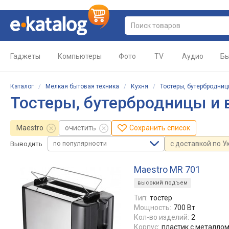
Гаджеты
Компьютеры
Фото
TV
Аудио
Бы
Каталог
/
Мелкая бытовая техника
/
Кухня
/
Тостеры, бутербродни
Тостеры, бутербродницы и
Maestro
очистить
Сохранить список
по популярности
с доставкой по У
Выводить
Maestro MR 701
высокий подъем
Тип:
тостер
Мощность:
700 Вт
Кол-во изделий:
2
Корпус:
пластик с металло