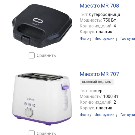
Maestro MR 708
Тип:
бутербродница
Мощность:
750 Вт
Кол-во изделий:
4
Корпус:
пластик
Фото
Инструкции
Где купи
3
1
сравнить
Maestro MR 707
высокий подъем
Тип:
тостер
Мощность:
1000 Вт
Кол-во изделий:
2
Корпус:
пластик
Фото
Инструкции
Где купи
3
1
сравнить