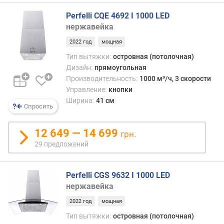
л
и
Perfelli CQE 4692 I 1000 LED
ч
нержавейка
е
с
2022 год
мощная
т
Тип вытяжки:
островная (потолочная)
в
Дизайн:
прямоугольная
о
Производительность:
1000 м³/ч, 3 скорости
д
Управление:
кнопки
в
Ширина:
41 см
и
Спросить
г
а
12 649 — 14 699
грн.
т
29 предложений
е
л
е
Perfelli CGS 9632 I 1000 LED
й
нержавейка
к
2022 год
мощная
л
Тип вытяжки:
островная (потолочная)
а