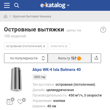
Крупная бытовая техника
Искали
Остр
раньше
Островные вытяжки
цены
на
— ос
188 моделей
вытя
не
островная (потолочная)
очистить
завис
от
по популярности
Фильтр
стен
1
и
Сортировать
могут
Akpo WK-4 Isla Balmera 40
п
разм
2022 год
о
в
п
любо
Тип вытяжки:
островная (потолочная)
о
точке
Дизайн:
цилиндрическая
п
потол
Производительность:
450 м³/ч, 3 скорости
у
Такое
Управление:
кнопки
л
устро
Ширина:
40 см
я