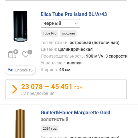
л
е
Elica Tube Pro Island BL/A/43
н
белый
и
нержавейка
я
Tube Pro
мощная
п
Тип вытяжки:
островная (потолочная)
о
Дизайн:
цилиндрическая
к
Производительность:
900 м³/ч, 3 скорости
о
Управление:
кнопки
л
Ширина:
43 см
Спросить
и
ч
23 078 — 45 451
грн.
е
32 предложения
с
т
в
Gunter&Hauer Margarette Gold
у
золотистый
п
р
2024 год
е
Тип вытяжки:
островная (потолочная)