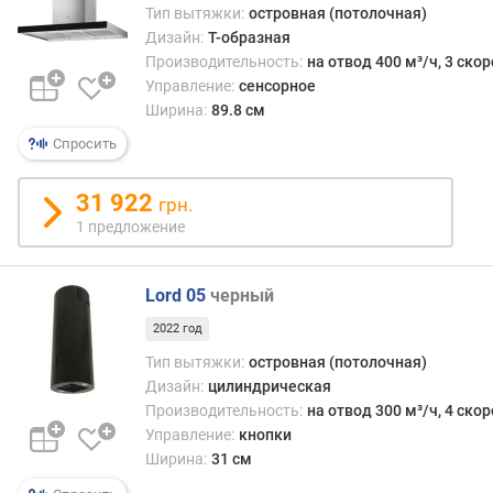
Тип вытяжки:
островная (потолочная)
)
(
Дизайн:
Т-образная
м
Производительность:
на отвод 400 м³/ч, 3 ско
³
Управление:
сенсорное
/
Ширина:
89.8 см
ч
Спросить
)
м
31 922
грн.
и
1 предложение
н
и
м
Lord 05
черный
а
2022 год
л
ь
Тип вытяжки:
островная (потолочная)
н
Дизайн:
цилиндрическая
ы
Производительность:
на отвод 300 м³/ч, 4 ско
й
Управление:
кнопки
у
Ширина:
31 см
р