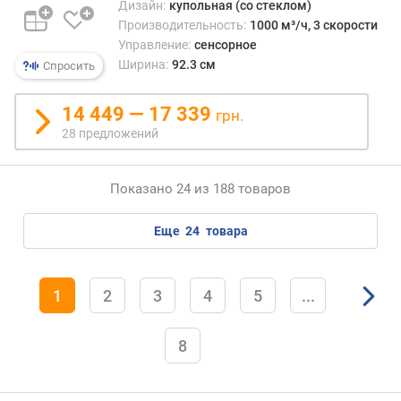
Дизайн:
купольная (со стеклом)
с
Производительность:
1000 м³/ч, 3 скорости
с
Управление:
сенсорное
э
Ширина:
92.3 см
Спросить
н
е
р
14 449 — 17 339
грн.
г
28 предложений
о
п
о
Показано 24 из 188 товаров
т
р
еще
24
товара
е
б
л
1
2
3
4
5
...
е
н
и
8
я
в