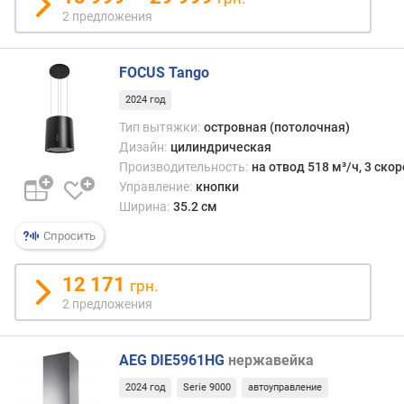
2 предложения
о
с
т
FOCUS Tango
ь
(
2024 год
и
Тип вытяжки:
островная (потолочная)
н
Дизайн:
цилиндрическая
т
Производительность:
на отвод 518 м³/ч, 3 ско
е
Управление:
кнопки
н
Ширина:
35.2 см
с
и
Спросить
в
н
12 171
ы
грн.
й
2 предложения
р
е
ж
AEG DIE5961HG
нержавейка
и
2024 год
Serie 9000
автоуправление
м