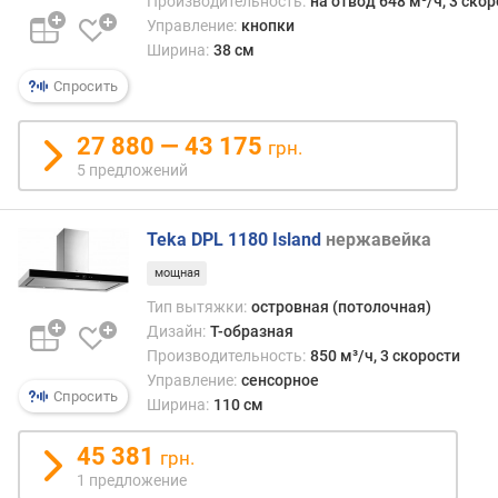
Производительность:
на отвод 648 м³/ч, 3 ско
п
Управление:
кнопки
о
Ширина:
38 см
о
Спросить
т
з
ы
27 880 — 43 175
грн.
в
5 предложений
а
м
Teka DPL 1180 Island
нержавейка
п
мощная
о
д
Тип вытяжки:
островная (потолочная)
а
Дизайн:
Т-образная
т
Производительность:
850 м³/ч, 3 скорости
е
Управление:
сенсорное
д
Спросить
Ширина:
110 см
о
б
45 381
грн.
а
1 предложение
в