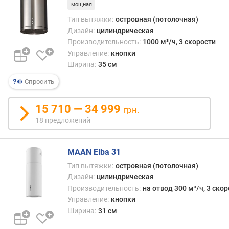
т
мощная
)
Тип вытяжки:
островная (потолочная)
Дизайн:
цилиндрическая
п
Производительность:
1000 м³/ч, 3 скорости
р
Управление:
кнопки
о
Ширина:
35 см
и
з
Спросить
в
о
15 710 — 34 999
грн.
д
18 предложений
и
т
е
MAAN Elba 31
л
ь
Тип вытяжки:
островная (потолочная)
н
Дизайн:
цилиндрическая
о
Производительность:
на отвод 300 м³/ч, 3 ско
с
Управление:
кнопки
т
Ширина:
31 см
ь