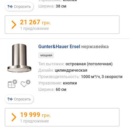
о
Ширина:
38 см
Спросить
л
и
21 267
ч
грн.
е
1 предложение
с
т
в
Gunter&Hauer Ersel
нержавейка
о
мощная
с
к
Тип вытяжки:
островная (потолочная)
о
Дизайн:
цилиндрическая
р
Производительность:
1000 м³/ч, 3 скорости
о
Управление:
кнопки
с
Ширина:
60 см
т
Спросить
е
й
19 999
грн.
к
1 предложение
о