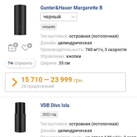
г
прист
Gunter&Hauer Margarette B
и
разм
белый
м
остр
моде
мощная
о
выби
т
Тип вытяжки:
островная (потолочная)
не
д
Дизайн:
цилиндрическая
реком
о
есть
Производительность:
760 м³/ч, 3 скорости
р
боле
Управление:
кнопки
о
подх
Ширина:
35 см
Спросить
г
типы
и
вытя
15 710 — 23 999
х
грн.
кото
к
28 предложений
к
д
тому
е
же
ш
VDB Divo Isla
и
е
обход
2022 год
в
знач
Тип вытяжки:
островная (потолочная)
ы
деше
Дизайн:
цилиндрическая
м