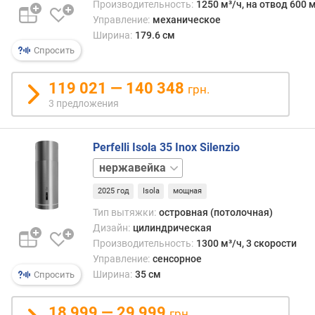
Производительность:
1250 м³/ч, на отвод 600 м
)
(
Управление:
механическое
м
Ширина:
179.6 см
³
Спросить
/
ч
119 021 — 140 348
грн.
)
3 предложения
п
р
Perfelli Isola 35 Inox Silenzio
о
черный
и
з
2025 год
Isola
мощная
в
о
Тип вытяжки:
островная (потолочная)
д
Дизайн:
цилиндрическая
и
Производительность:
1300 м³/ч, 3 скорости
т
Управление:
сенсорное
е
Ширина:
35 см
Спросить
л
ь
18 999 — 29 999
грн.
н