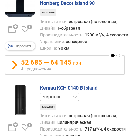
Nortberg Decor Island 90
ь
н
мощная
ы
Тип вытяжки:
островная (потолочная)
й
Дизайн:
Т-образная
у
Производительность:
1200 м³/ч, 4 скорости
р
Управление:
сенсорное
о
Спросить
Ширина:
90 см
в
е
52 685 — 64 145
грн.
н
4 предложения
ь
ш
у
Kernau KCH 0140 B Island
м
а
нержавейка
(
д
мощная
Б
Тип вытяжки:
островная (потолочная)
)
Дизайн:
цилиндрическая
Производительность:
717 м³/ч, 4 скорости
к
Управление:
кнопки