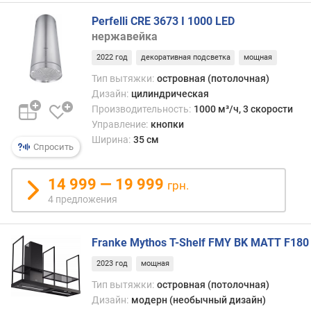
и
Perfelli CRE 3673 I 1000 LED
т
нержавейка
е
л
2022 год
декоративная подсветка
мощная
ь
Тип вытяжки:
островная (потолочная)
н
Дизайн:
цилиндрическая
о
Производительность:
1000 м³/ч, 3 скорости
с
Управление:
кнопки
т
Ширина:
35 см
ь
Спросить
(
о
14 999 — 19 999
т
грн.
в
4 предложения
о
д
Franke Mythos T-Shelf FMY BK MATT F180
м
а
2023 год
мощная
к
Тип вытяжки:
островная (потолочная)
с
Дизайн:
модерн (необычный дизайн)
.