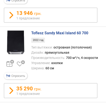
Спросить
о
в
е
13 946
грн.
н
1 предложение
ь
ш
у
Toflesz Sandy Maxi Island 60 700
м
2022 год
а
(
Тип вытяжки:
островная (потолочная)
д
Дизайн:
прямоугольная
Б
Производительность:
700 м³/ч, 4 скорости
)
Управление:
кнопки
Ширина:
60 см
м
а
Спросить
к
с
35 290
грн.
и
1 предложение
м
а
л