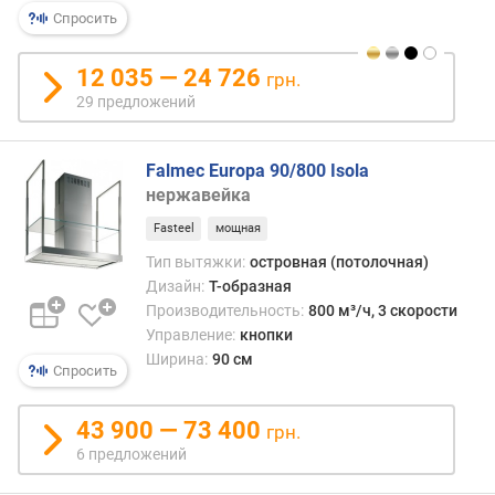
идеа
р
Спросить
подо
н
для
о
кухни
12 035 — 24 726
грн.
с
в
29 предложений
т
кото
и
плит
или
Falmec Europa 90/800 Isola
о
варо
нержавейка
т
пове
д
Fasteel
мощная
не
е
прим
Тип вытяжки:
островная (потолочная)
ш
к
Дизайн:
Т-образная
е
стена
Производительность:
800 м³/ч, 3 скорости
в
а
Управление:
кнопки
ы
наход
Ширина:
90 см
х
Спросить
в
к
центр
д
поме
43 900 — 73 400
грн.
о
А
6 предложений
р
вот
о
для