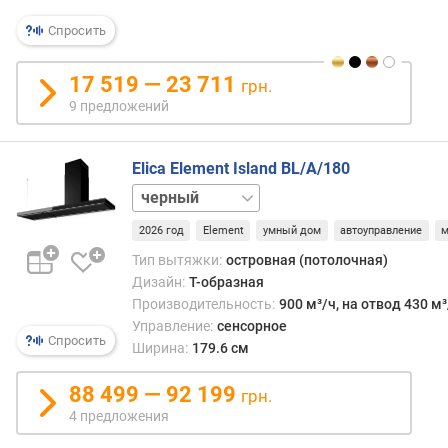
(
м
Спросить
о
т
17 519 — 23 711
грн.
о
р
9 предложений
)
(
Elica Element Island BL/A/180
м
³
нержавейка
/
ч
2026 год
Element
умный дом
автоуправление
)
Тип вытяжки:
островная (потолочная)
Дизайн:
Т-образная
п
Производительность:
900 м³/ч, на отвод 430 м³
р
Управление:
сенсорное
о
Спросить
Ширина:
179.6 см
и
з
88 499 — 92 199
грн.
в
4 предложения
о
д