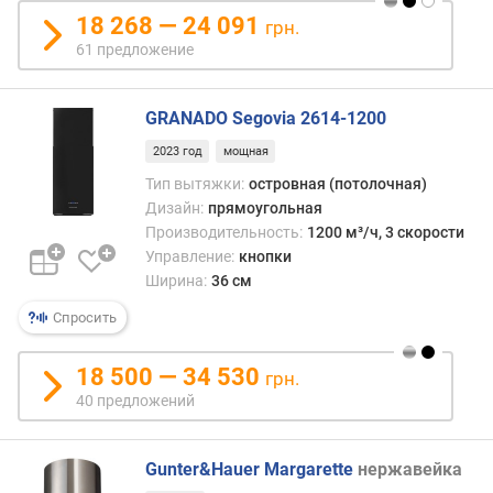
л
18 268 — 24 091
грн.
у
61 предложение
б
и
н
GRANADO Segovia 2614-1200
а
2023 год
мощная
(
с
Тип вытяжки:
островная (потолочная)
м
Дизайн:
прямоугольная
)
Производительность:
1200 м³/ч, 3 скорости
Управление:
кнопки
м
Ширина:
36 см
о
щ
Спросить
н
о
18 500 — 34 530
грн.
с
40 предложений
т
ь
(
Gunter&Hauer Margarette
нержавейка
В