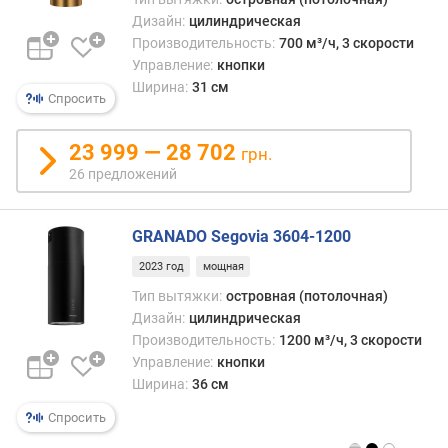
д
Дизайн:
цилиндрическая
л
Производительность:
700 м³/ч, 3 скорости
о
Управление:
кнопки
ж
Ширина:
31 см
е
Спросить
н
и
23 999 — 28 702
й
грн.
26 предложений
ш
и
GRANADO Segovia 3604-1200
р
2023 год
мощная
и
Тип вытяжки:
островная (потолочная)
н
а
Дизайн:
цилиндрическая
(
Производительность:
1200 м³/ч, 3 скорости
с
Управление:
кнопки
м
Ширина:
36 см
)
Спросить
г