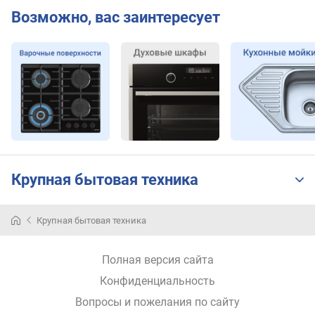
ы
Возможно, вас заинтересует
с
о
т
а
(
м
и
н
.
)
(
Крупная бытовая техника
с
м
)
Крупная бытовая техника
Цены
в
на
ы
Полная версия сайта
островные
с
вытяжки
Конфиденциальность
о
т
Вопросы и пожелания по сайту
Название
Цена
вытяжки
а