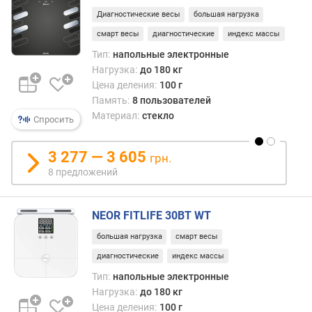
Диагностические весы
большая нагрузка
смарт весы
диагностические
индекс массы
Тип:
напольные электронные
Нагрузка:
до 180 кг
Цена деления:
100 г
Память:
8 пользователей
Материал:
стекло
Спросить
3 277 — 3 605
грн.
8 предложений
NEOR FITLIFE 30BT WT
большая нагрузка
смарт весы
диагностические
индекс массы
Тип:
напольные электронные
Нагрузка:
до 180 кг
Цена деления:
100 г