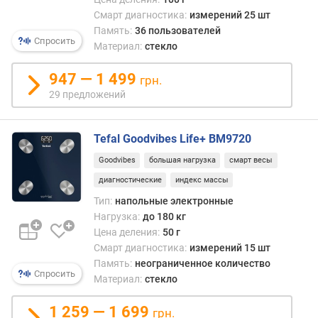
любо
я
случа
Смарт диагностика:
измерений 25 шт
р
не
Память:
36 пользователей
н
Спросить
будет
Материал:
стекло
о
лишн
с
для
947 — 1 499
грн.
т
обще
и
29 предложений
диаг
орган
о
одна
Tefal Goodvibes Life+ BM9720
т
особ
д
Goodvibes
большая нагрузка
смарт весы
она
е
поле
диагностические
индекс массы
ш
для
е
Тип:
напольные электронные
спорт
в
Нагрузка:
до 180 кг
рабо
ы
Цена деления:
50 г
над
х
Смарт диагностика:
измерений 15 шт
набо
к
Память:
неограниченное количество
мыше
д
Спросить
Материал:
стекло
масс
о
Пери
р
1 259 — 1 699
грн.
заме