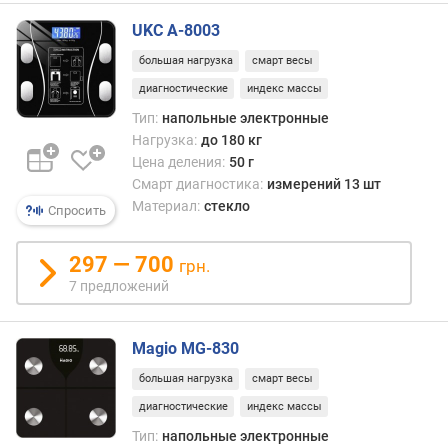
UKC A-8003
большая нагрузка
смарт весы
диагностические
индекс массы
Тип:
напольные электронные
Нагрузка:
до 180 кг
Цена деления:
50 г
Смарт диагностика:
измерений 13 шт
Материал:
стекло
Спросить
297 — 700
грн.
7 предложений
Magio MG-830
большая нагрузка
смарт весы
диагностические
индекс массы
Тип:
напольные электронные