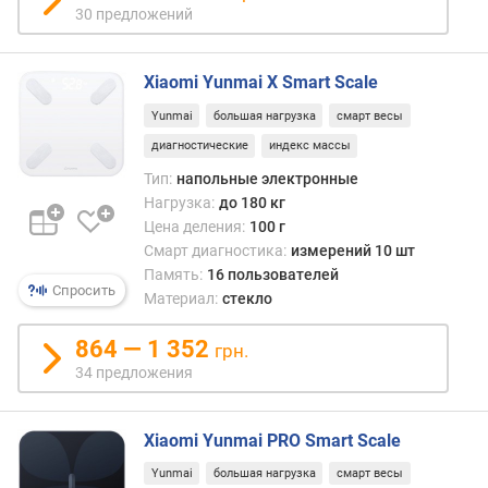
о
30 предложений
проц
г
муск
и
ткани
м
Xiaomi Yunmai X Smart Scale
можн
отсл
о
Yunmai
большая нагрузка
смарт весы
дина
т
диагностические
индекс массы
и
д
конт
Тип:
напольные электронные
о
инте
Нагрузка:
до 180 кг
р
трен
Цена деления:
100 г
о
и
г
Смарт диагностика:
измерений 10 шт
питан
и
Память:
16 пользователей
Спросить
х
Материал:
стекло
к
д
864 — 1 352
грн.
е
34 предложения
ш
е
в
Xiaomi Yunmai PRO Smart Scale
ы
Yunmai
большая нагрузка
смарт весы
м