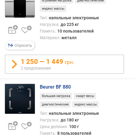
огромная нагрузка
диагностические
индекс массы
Тип:
напольные электронные
Нагрузка:
до 225 кг
Память:
10 пользователей
Материал:
металл
Спросить
1 250 — 1 449
грн.
2 предложения
Beurer BF 880
большая нагрузка
смарт весы
диагностические
индекс массы
Тип:
напольные электронные
Нагрузка:
до 180 кг
Цена деления:
100 г
Память:
8 пользователей