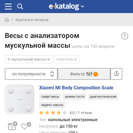
Красота и гигиена
Искали
%
раньше
Весы с анализатором
муск
мускульной массы
масс
цены
на 142 модели
— оп
муск
% мускульной массы
очистить
масс
тела
по популярности
Фильтр
1
—
Сортировать
веса
Xiaomi Mi Body Composition Scale
мыше
п
ткани
смарт весы
режим гостя
диагностические
о
в
п
индекс массы
орган
о
4.0 /
1
отзыв
Данн
п
Тип:
напольные электронные
функ
у
Нагрузка:
до 150 кг
в
л
Цена деления:
100 г