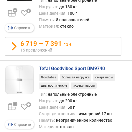
Тип:
напольные электронные
з
Нагрузка:
до 180 кг
м
Цена деления:
100 г
е
Память:
8 пользователей
р
Материал:
стекло
е
Спросить
н
и
6 719 — 7 391
грн.
й
15 предложений
(
ш
т
Tefal Goodvibes Sport BM9740
)
Goodvibes
большая нагрузка
смарт весы
п
диагностические
индекс массы
а
Тип:
напольные электронные
м
Нагрузка:
до 200 кг
я
т
Цена деления:
50 г
ь
Смарт диагностика:
измерений 17 шт
Память:
неограниченное количество
Спросить
в
Материал:
стекло