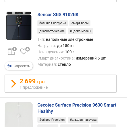
Sencor SBS 9102BK
большая нагрузка
смарт весы
диагностические
индекс массы
Тип:
напольные электронные
Нагрузка:
до 180 кг
Цена деления:
100 г
Смарт диагностика:
измерений 5 шт
Материал:
стекло
Спросить
2 699
грн.
1 предложение
Cecotec Surface Precision 9600 Smart
Healthy
Surface Precision
большая нагрузка