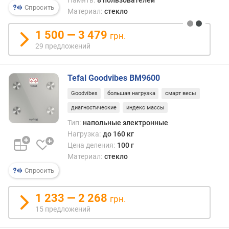
Память:
8 пользователей
Спросить
Материал:
стекло
1 500 — 3 479
грн.
29 предложений
Tefal Goodvibes BM9600
Goodvibes
большая нагрузка
смарт весы
диагностические
индекс массы
Тип:
напольные электронные
Нагрузка:
до 160 кг
Цена деления:
100 г
Материал:
стекло
Спросить
1 233 — 2 268
грн.
15 предложений