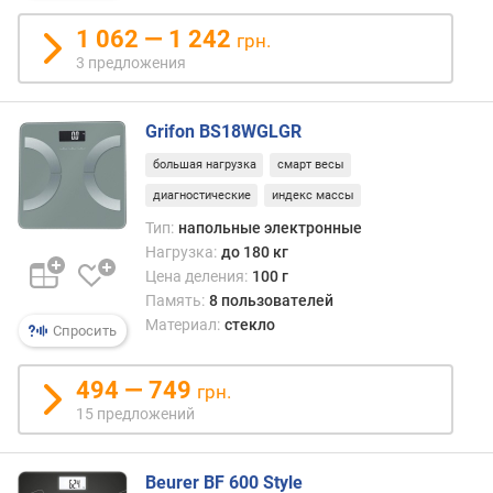
1 062 — 1 242
грн.
3 предложения
Grifon BS18WGLGR
большая нагрузка
смарт весы
диагностические
индекс массы
Тип:
напольные электронные
Нагрузка:
до 180 кг
Цена деления:
100 г
Память:
8 пользователей
Материал:
стекло
Спросить
494 — 749
грн.
15 предложений
Beurer BF 600 Style