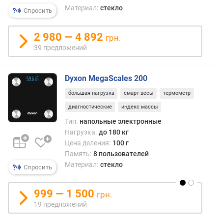
Материал:
стекло
Спросить
2 980 — 4 892
грн.
39 предложений
Dyxon MegaScales 200
большая нагрузка
смарт весы
термометр
диагностические
индекс массы
Тип:
напольные электронные
Нагрузка:
до 180 кг
Цена деления:
100 г
Память:
8 пользователей
Материал:
стекло
Спросить
999 — 1 500
грн.
19 предложений