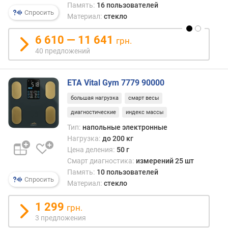
в
Память:
16 пользователей
л
Спросить
Материал:
стекло
е
н
6 610 — 11 641
грн.
и
40 предложений
я
п
ETA Vital Gym 7779 90000
о
к
большая нагрузка
смарт весы
о
диагностические
индекс массы
л
Тип:
напольные электронные
и
Нагрузка:
до 200 кг
ч
Цена деления:
50 г
е
Смарт диагностика:
измерений 25 шт
с
т
Память:
10 пользователей
Спросить
в
Материал:
стекло
у
п
1 299
грн.
р
3 предложения
е