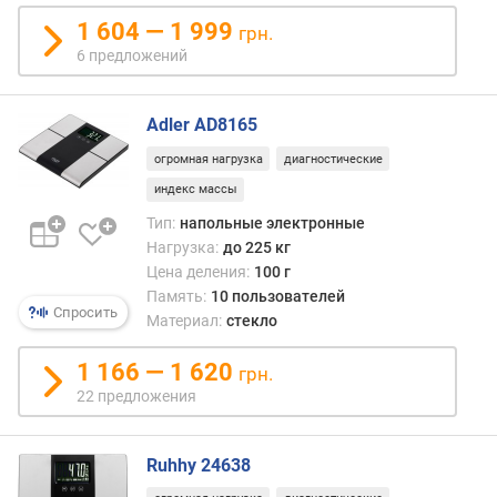
е
с
1 604 — 1 999
грн.
(
6 предложений
г
)
Adler AD8165
огромная нагрузка
диагностические
индекс массы
Тип:
напольные электронные
Нагрузка:
до 225 кг
Цена деления:
100 г
Память:
10 пользователей
Спросить
Материал:
стекло
1 166 — 1 620
грн.
22 предложения
Ruhhy 24638