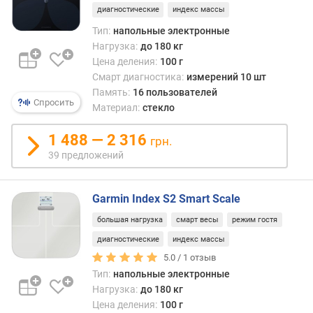
диагностические
индекс массы
п
Тип:
напольные электронные
о
Нагрузка:
до 180 кг
о
Цена деления:
100 г
т
Смарт диагностика:
измерений 10 шт
з
Память:
16 пользователей
ы
Спросить
Материал:
стекло
в
а
1 488 — 2 316
грн.
м
39 предложений
п
о
Garmin Index S2 Smart Scale
д
а
большая нагрузка
смарт весы
режим гостя
т
диагностические
индекс массы
е
д
5.0 /
1
отзыв
о
Тип:
напольные электронные
б
Нагрузка:
до 180 кг
а
Цена деления:
100 г