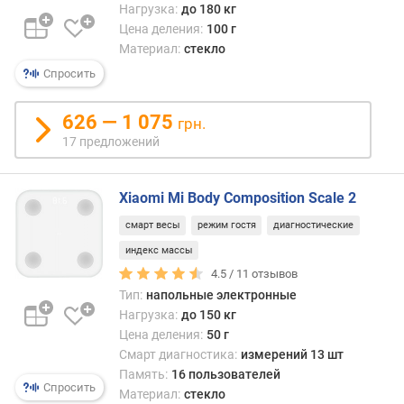
Нагрузка:
до 180 кг
Цена деления:
100 г
Материал:
стекло
Спросить
626 — 1 075
грн.
17 предложений
Xiaomi Mi Body Composition Scale 2
смарт весы
режим гостя
диагностические
индекс массы
4.5 /
11
отзывов
Тип:
напольные электронные
Нагрузка:
до 150 кг
Цена деления:
50 г
Смарт диагностика:
измерений 13 шт
Память:
16 пользователей
Спросить
Материал:
стекло