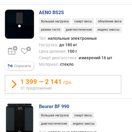
д
л
AENO BS2S
о
большая нагрузка
смарт весы
обнуление веса
ж
е
режим гостя
диагностические
индекс массы
н
Тип:
напольные электронные
и
Нагрузка:
до 180 кг
й
Цена деления:
100 г
Смарт диагностика:
измерений 16 шт
Материал:
стекло
Спросить
к
о
л
1 399 — 2 141
грн.
и
31 предложение
ч
е
с
Beurer BF 990
т
в
большая нагрузка
смарт весы
о
диагностические
индекс массы
и