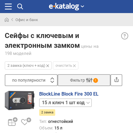
Офис и банк
Искали
2
раньше
Сейфы с ключевым и
замк
электронным замком
(клю
цены
на
+
198 моделей
код)
— на
2 замка (ключ + код)
очистить
в
конс
по популярности
Фильтр
1
сейф
Сортировать
как
BlockLine Block Fire 300 EL
мини
п
15 л
одно
о
ключ
неза
п
2 замка
2 шт
отдел
о
21 л
запи
Тип:
огнестойкий
п
ключ
сразу
Объем:
15 л
у
1 шт