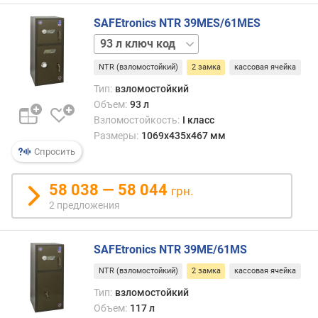
механика
о
144 л
SAFEtronics NTR 39MES/61MES
т
код
а
93 л
144 л
(
ключ
механика
м
NTR (взломостойкий)
2 замка
кассовая ячейка
117 л
м
ключ
Тип:
взломостойкий
)
117 л
Объем:
93 л
ключ
Взломостойкость:
I класс
ш
код
Размеры:
1069x435x467 мм
и
Спросить
р
и
н
58 038 — 58 044
грн.
а
2 предложения
(
м
м
SAFEtronics NTR 39ME/61MS
)
NTR (взломостойкий)
2 замка
кассовая ячейка
г
Тип:
взломостойкий
л
Объем:
117 л