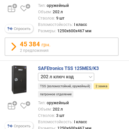
301 л
механика
м
Тип:
оружейный
ключ
202 л
Объем:
202 л
301 л
механика
п
Стволов:
9 шт
ключ
265 л
о
Взломостойкость:
I класс
код
ключ
о
Спросить
Размеры:
1250x600x467 мм
301 л
270 л
т
ключ
ключ
з
45 384
механика
грн.
код
ы
580 л
270 л
2 предложения
в
ключ
ключ
а
580 л
механика
м
ключ
SAFEtronics TSS 125MES/K3
580 л
202 л
п
ключ
ключ
о
код
TSS (взломостойкий, оружейный)
2 замка
202 л
д
580 л
ключ
а
патронное отделение
ключ
механика
т
Тип:
оружейный
механика
202 л
е
Объем:
202 л
механика
д
Стволов:
3 шт
265 л
о
Взломостойкость:
I класс
ключ
б
Спросить
Размеры:
1250x600x467 мм