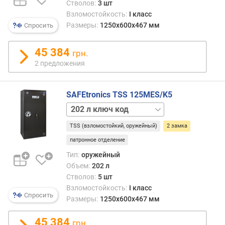
Стволов:
3 шт
о
механика
Взломостойкость:
I класс
б
301 л
Размеры:
1250x600x467 мм
ъ
Спросить
ключ
е
301 л
м
45 384
ключ
грн.
(
код
2 предложения
л
301 л
)
ключ
механика
SAFEtronics TSS 125MES/K5
к
301 л
202 л
л
код
ключ
а
TSS (взломостойкий, оружейный)
2 замка
202 л
с
ключ
патронное отделение
с
механика
у
Тип:
оружейный
202 л
с
Объем:
202 л
механика
т
Стволов:
5 шт
265 л
о
Взломостойкость:
I класс
ключ
й
Спросить
Размеры:
1250x600x467 мм
270 л
ч
ключ
и
45 384
грн.
код