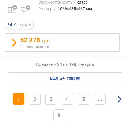
у
Взломостойкость:
I класс
б
Размеры:
1069x435x467 мм
и
н
Спросить
а
(
м
52 278
грн.
м
1 предложение
)
Показано 24 из 198 товаров
еще
24
товара
1
2
3
4
5
...
9