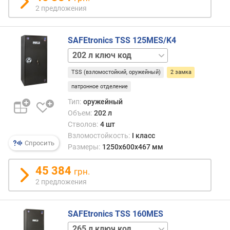
в
270 л
2 предложения
о
ключ
с
механика
т
SAFEtronics TSS 125MES/K4
и
202 л
к
ключ
в
TSS (взломостойкий, оружейный)
2 замка
202 л
з
ключ
л
патронное отделение
механика
о
Тип:
оружейный
202 л
м
Объем:
202 л
механика
у
Стволов:
4 шт
265 л
Взломостойкость:
I класс
ключ
к
Спросить
Размеры:
1250x600x467 мм
270 л
л
ключ
а
45 384
грн.
код
с
270 л
2 предложения
с
ключ
о
механика
г
SAFEtronics TSS 160MES
н
е
164 л