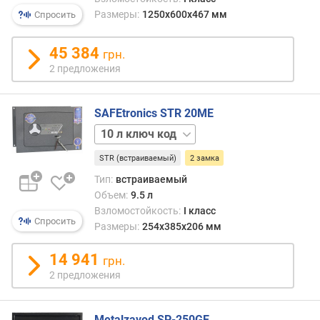
е
механика
301 л
Размеры:
1250x600x467 мм
Спросить
й
ключ
з
301 л
а
45 384
ключ
грн.
м
код
2 предложения
к
301 л
а
ключ
(
механика
SAFEtronics STR 20ME
ш
3 л
т
ключ
)
STR (встраиваемый)
2 замка
3 л
механика
Тип:
встраиваемый
т
5 л
Объем:
9.5 л
о
ключ
Взломостойкость:
I класс
л
5 л
Спросить
Размеры:
254х385х206 мм
щ
механика
и
10 л
14 941
н
грн.
ключ
а
2 предложения
10 л
с
код
т
10 л
е
Metalzavod SP-250GE