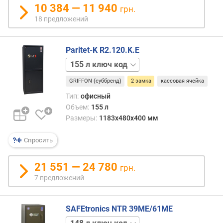
31 л
10 384 — 11 940
л
грн.
ключ
-
18 предложений
31 л
в
код
о
31 л
к
Paritet-K R2.120.K.E
механика
а
155 л
55 л
р
ключ
ключ
м
GRIFFON (суббренд)
2 замка
кассовая ячейка
155 л
55 л
а
код
ключ
Тип:
офисный
н
код
Объем:
155 л
о
55 л
Размеры:
1183x480x400 мм
в
код
(
Спросить
ш
т
)
21 551 — 24 780
грн.
7 предложений
к
р
ю
SAFEtronics NTR 39ME/61ME
ч
148 л