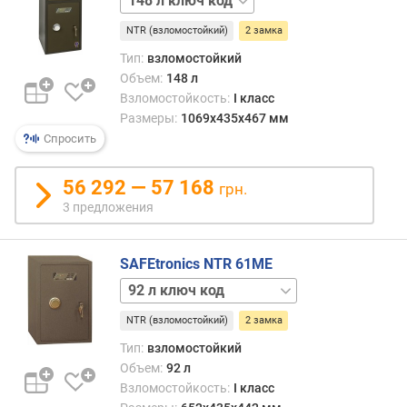
к
ключ
и
NTR (взломостойкий)
2 замка
180 л
(
ключ
Тип:
взломостойкий
ш
180 л
Объем:
148 л
т
ключ
Взломостойкость:
I класс
)
код
Размеры:
1069x435x467 мм
м
Спросить
а
к
56 292 — 57 168
грн.
с
3 предложения
.
с
т
SAFEtronics NTR 61ME
в
92 л
о
ключ
л
NTR (взломостойкий)
2 замка
92 л
о
ключ
Тип:
взломостойкий
в
механика
(
Объем:
92 л
92 л
ш
Взломостойкость:
I класс
код
т