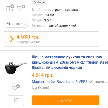
и
Dr. Green
м
В наборе:
кастрюля, крышка
Размер:
24 см
о
Объем:
3.5 л
т
Спросить
Материал:
литой алюминий
д
о
4 530
грн.
р
1 предложение
о
г
и
Ківш з металевою ручкою та скляною
х
кришкою діам.20см об'єм-2л "fusion steel
к
Risoli літій алюміній чорний
д
е
4 914
грн.
ш
Маркетплейс: Rozetka.ua RIVERS
С нами 7 
е
(Киев)
в
ы
м
Купить!