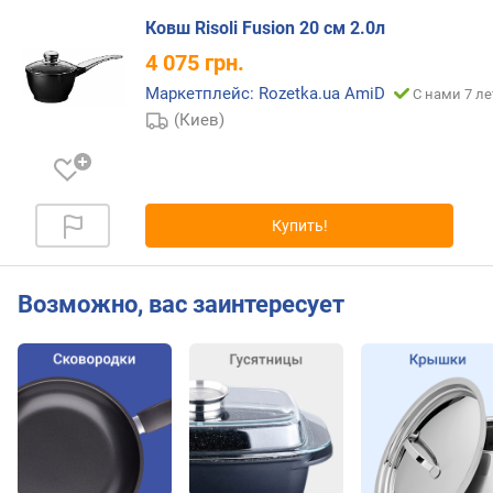
е
Ковш Risoli Fusion 20 см 2.0л
н
4 075
грн.
и
я
Маркетплейс: Rozetka.ua AmiD
С нами 7 ле
(Киев)
п
о
к
о
л
Купить!
и
ч
е
Возможно, вас заинтересует
с
т
в
у
п
р
е
д