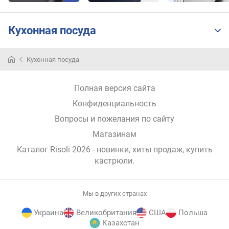
л
о
ж
Кухонная посуда
е
н
и
Кухонная посуда
й
Полная версия сайта
о
Конфиденциальность
с
Вопросы и пожелания по сайту
н
о
Магазинам
в
Каталог Risoli 2026
- новинки, хиты продаж,
купить
н
кастрюли
.
ы
х
п
Мы в других странах
р
е
Украина
Великобритания
США
Польша
д
Казахстан
м