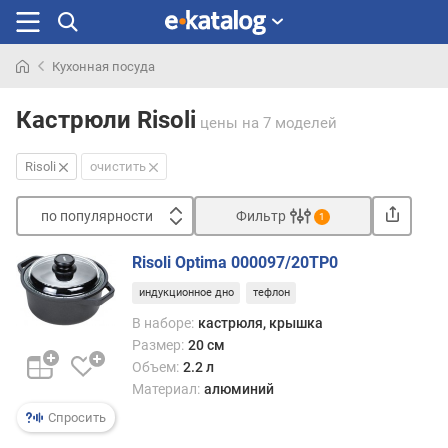
Кухонная посуда
Искали
раньше
Кастрюли Risoli
цены
на 7 моделей
Risoli
очистить
по популярности
Фильтр
1
Сортировать
Risoli Optima 000097/20TP0
п
индукционное дно
тефлон
о
п
В наборе:
кастрюля, крышка
о
Размер:
20 см
п
Объем:
2.2 л
у
Материал:
алюминий
л
Спросить
я
р