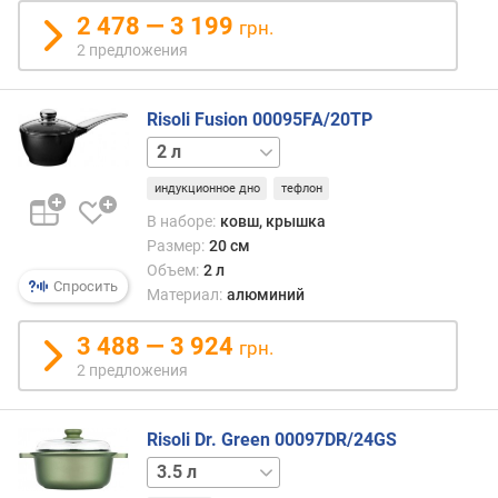
н
2 478 — 3 199
грн.
о
2 предложения
с
т
и
Risoli Fusion 00095FA/20TP
1.5 л
о
т
индукционное дно
тефлон
д
В наборе:
ковш, крышка
е
Размер:
20 см
ш
Объем:
2 л
е
Спросить
Материал:
алюминий
в
ы
3 488 — 3 924
х
грн.
к
2 предложения
д
о
р
Risoli Dr. Green 00097DR/24GS
о
2.25 л
г