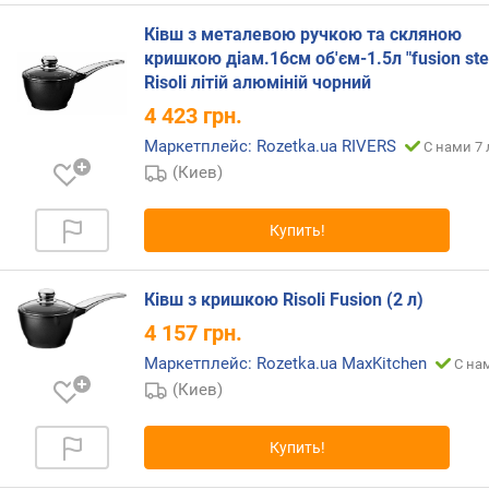
п
о
Ківш з металевою ручкою та скляною
о
кришкою діам.16см об'єм-1.5л "fusion ste
т
Risoli літій алюміній чорний
з
4 423
грн.
ы
в
Маркетплейс: Rozetka.ua RIVERS
С нами 7 
а
(Киев)
м
п
Купить!
о
д
а
Ківш з кришкою Risoli Fusion (2 л)
т
4 157
грн.
е
Маркетплейс: Rozetka.ua MaxKitchen
д
С на
о
(Киев)
б
а
Купить!
в
л