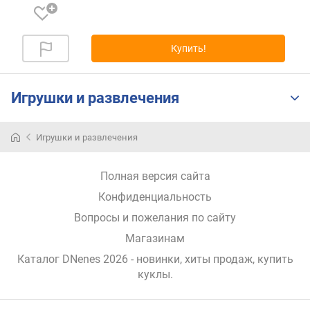
п
о
о
т
Купить!
з
ы
в
Игрушки и развлечения
а
м
Игрушки и развлечения
п
о
д
Полная версия сайта
а
Конфиденциальность
т
е
Вопросы и пожелания по сайту
д
Магазинам
о
Каталог DNenes 2026
- новинки, хиты продаж,
купить
б
куклы
.
а
в
л