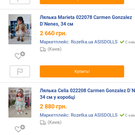
н
о
Лялька Marieta 022078 Carmen Gonzalez
с
D`Nenes, 34 см
т
и
2 660
грн.
Маркетплейс: Rozetka.ua ASISDOLLS
С нам
о
(Киев)
т
д
е
ш
Купить!
е
в
ы
Лялька Celia 022208 Carmen Gonzalez D`N
х
34 см у коробці
к
2 880
грн.
д
о
Маркетплейс: Rozetka.ua ASISDOLLS
С нам
р
(Киев)
о
г