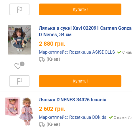
и
м
Купить!
о
т
Лялька в сукні Xavi 022091 Carmen Gonza
д
D`Nenes, 34 см
о
2 880
грн.
р
о
Маркетплейс: Rozetka.ua ASISDOLLS
С нам
г
(Киев)
и
х
к
Купить!
д
е
ш
Лялька D'NENES 34326 Іспанія
е
в
2 602
грн.
ы
Маркетплейс: Rozetka.ua DDkids
С нами 7 
м
(Киев)