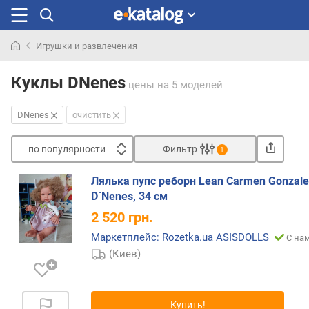
Игрушки и развлечения
Искали
раньше
Куклы DNenes
цены
на 5 моделей
DNenes
очистить
по популярности
Фильтр
1
Сортировать
Лялька пупс реборн Lean Carmen Gonzale
п
D`Nenes, 34 см
о
2 520
грн.
п
о
Маркетплейс: Rozetka.ua ASISDOLLS
С нам
п
(Киев)
у
л
я
Купить!
р