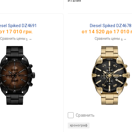
Италия
esel Spiked DZ4691
Diesel Spiked DZ4678
от
17 010 грн.
от
14 520
до
17 010
г
Сравнить цены
→
Сравнить цены
→
5
6
сравнить
хронограф