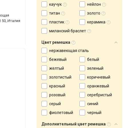
каучук
нейлон
титан
золото
еющая
 50, Италия
пластик
керамика
миланский браслет
Цвет ремешка
нержавеющая сталь
бежевый
белый
желтый
зеленый
золотистый
коричневый
красный
оранжевый
розовый
серебристый
серый
синий
фиолетовый
черный
Дополнительный цвет ремешка