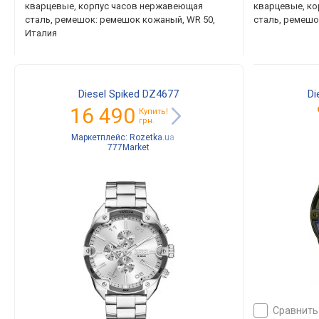
кварцевые, корпус часов нержавеющая
кварцевые, к
сталь, ремешок: ремешок кожаный, WR 50,
сталь, ремешо
Италия
Diesel Spiked DZ4677
Di
16 490
Купить!
грн.
Маркетплейс:
Rozetka.ua
777Market
сравнить