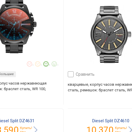
0
0
1
0
сравнить
большие
орпус часов нержавеющая
кварцевые, корпус часов нержав
: браслет сталь, WR 100,
сталь, ремешок: браслет сталь, WR
iesel Split DZ4631
Diesel Split DZ4610
3 590
10 370
Купить!
Купить!
грн.
грн.