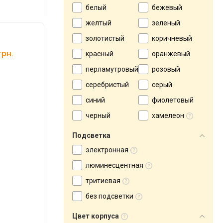
белый
бежевый
желтый
зеленый
золотистый
коричневый
рн.
красный
оранжевый
перламутровый
розовый
серебристый
серый
синий
фиолетовый
черный
хамелеон
Подсветка
электронная
люминесцентная
тритиевая
без подсветки
Цвет корпуса