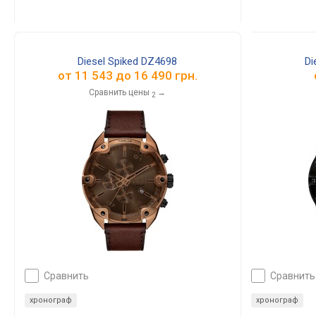
Diesel Spiked DZ4698
Di
от
11 543
до
16 490
грн.
Сравнить цены
→
2
сравнить
сравнить
хронограф
хронограф