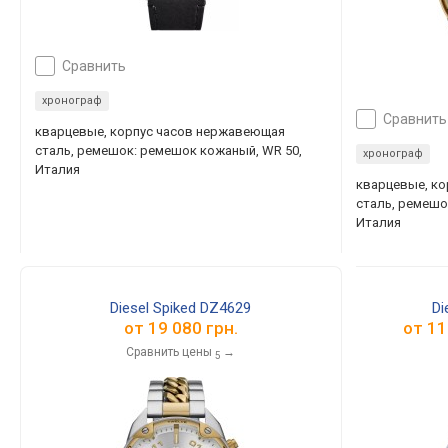
сравнить
хронограф
сравнить
кварцевые, корпус часов нержавеющая
сталь, ремешок: ремешок кожаный, WR 50,
хронограф
Италия
кварцевые, к
сталь, ремешо
Италия
Diesel Spiked DZ4629
Di
от
19 080 грн.
от
11
Сравнить цены
→
5