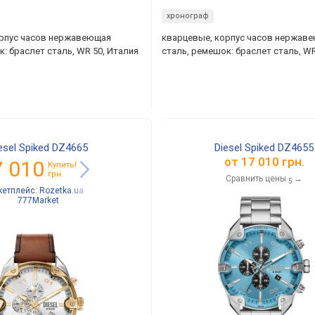
хронограф
орпус часов нержавеющая
кварцевые, корпус часов нержав
к: браслет сталь, WR 50, Италия
сталь, ремешок: браслет сталь, WR
esel Spiked DZ4665
Diesel Spiked DZ4655
от
17 010 грн.
7 010
Купить!
грн.
Сравнить цены
→
5
кетплейс:
Rozetka.ua
777Market