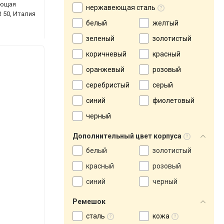
еющая
нержавеющая сталь
 50, Италия
белый
желтый
зеленый
золотистый
коричневый
красный
оранжевый
розовый
серебристый
серый
синий
фиолетовый
черный
Дополнительный цвет корпуса
белый
золотистый
красный
розовый
синий
черный
Ремешок
сталь
кожа