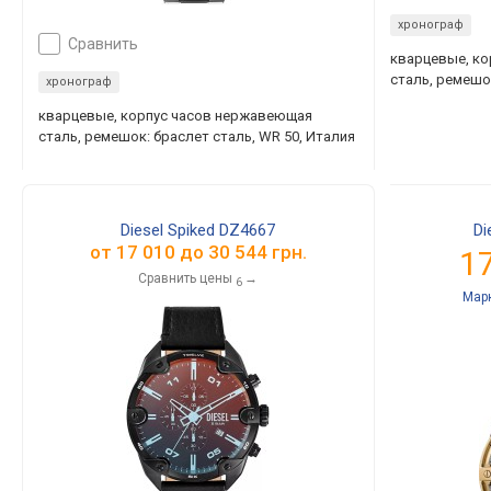
хронограф
сравнить
кварцевые, к
сталь, ремешо
хронограф
кварцевые, корпус часов нержавеющая
сталь, ремешок: браслет сталь, WR 50, Италия
Diesel Spiked DZ4667
Di
от
17 010
до
30 544
грн.
1
Сравнить цены
→
6
Мар