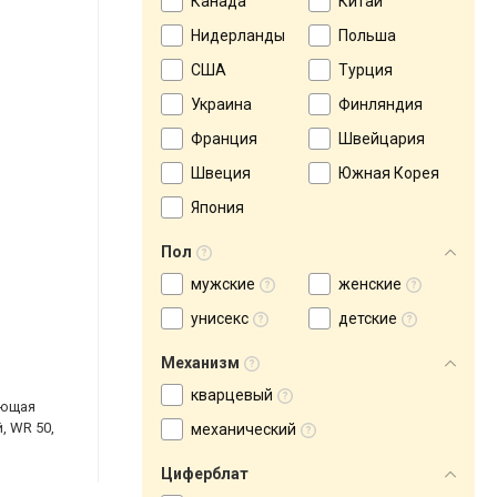
Канада
Китай
Нидерланды
Польша
США
Турция
Украина
Финляндия
Франция
Швейцария
Швеция
Южная Корея
Япония
Пол
мужские
женские
унисекс
детские
Механизм
кварцевый
еющая
, WR 50,
механический
Циферблат