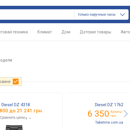
только наручные часы
товая техника
Климат
Дом
Детские товары
Авт
модели
краине
Diesel DZ 4318
Diesel DZ 1762
 800
до
21 241
грн.
6 350
Купить!
грн.
Сравнить цены
→
9
Taketime.com.ua