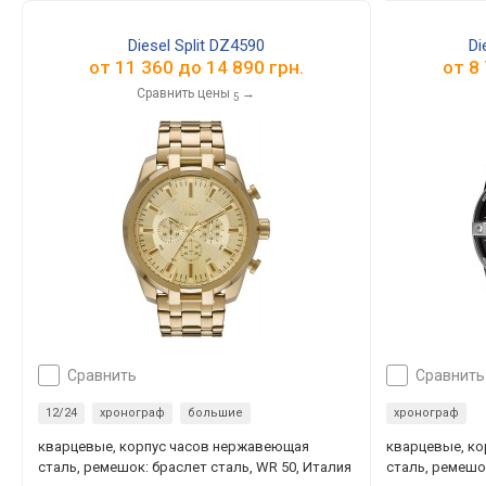
Diesel Split DZ4590
Di
от
11 360
до
14 890
грн.
от
8
Сравнить цены
→
5
сравнить
сравнить
12/24
хронограф
большие
хронограф
кварцевые, корпус часов нержавеющая
кварцевые, к
сталь, ремешок: браслет сталь, WR 50, Италия
сталь, ремешо