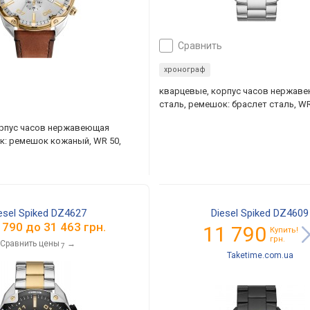
сравнить
хронограф
кварцевые, корпус часов нержав
сталь, ремешок: браслет сталь, WR
орпус часов нержавеющая
к: ремешок кожаный, WR 50,
esel Spiked DZ4627
Diesel Spiked DZ4609
 790
до
31 463
грн.
11 790
Купить!
грн.
Сравнить цены
→
7
Taketime.com.ua