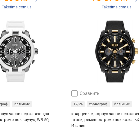
Taketime.com.ua
Taketime.com.ua
сравнить
граф
большие
12/24
хронограф
большие
орпус часов нержавеющая
кварцевые, корпус часов нержав
к: ремешок каучук, WR 50,
сталь, ремешок: ремешок кожаный
Италия