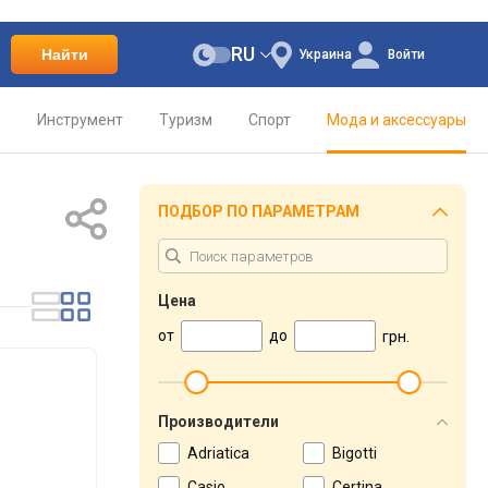
RU
Найти
Украина
Войти
о
Инструмент
Туризм
Спорт
Мода и аксессуары
ПОДБОР ПО ПАРАМЕТРАМ
Цена
от
до
грн.
Производители
Adriatica
Bigotti
Casio
Certina