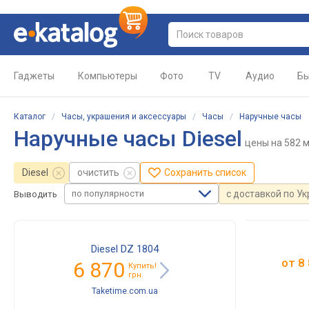
Гаджеты
Компьютеры
Фото
TV
Аудио
Бы
Каталог
/
Часы, украшения и аксессуары
/
Часы
/
Наручные часы
Наручные часы Diesel
цены
на 582 
Diesel
очистить
Сохранить список
по популярности
с доставкой по У
Выводить
Diesel DZ 1804
от
8
6 870
Купить!
грн.
Taketime.com.ua