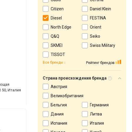
Citizen
Daniel Klein
Diesel
FESTINA
North Edge
Orient
Q&Q
Seiko
SKMEI
Swiss Military
TISSOT
Все бренды
Рейтинг брендов
Страна происхождения бренда
еющая
Австрия
 50, Италия
Великобритания
Бельгия
Германия
Дания
Литва
Испания
Италия