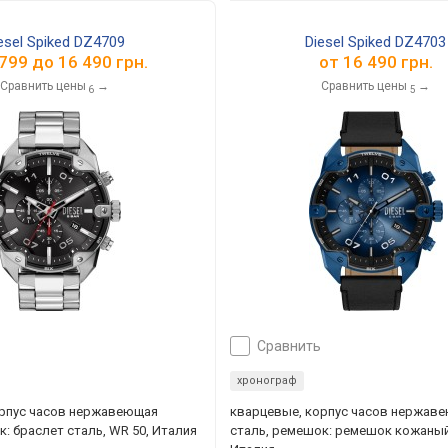
esel Spiked DZ4709
Diesel Spiked DZ4703
 799
до
16 490
грн.
от
16 490 грн.
Сравнить цены
→
Сравнить цены
→
6
5
сравнить
хронограф
орпус часов нержавеющая
кварцевые, корпус часов нержав
к: браслет сталь, WR 50, Италия
сталь, ремешок: ремешок кожаный