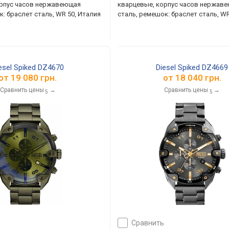
орпус часов нержавеющая
кварцевые, корпус часов нержав
к: браслет сталь, WR 50, Италия
сталь, ремешок: браслет сталь, WR
esel Spiked DZ4670
Diesel Spiked DZ4669
от
19 080 грн.
от
18 040 грн.
Сравнить цены
→
Сравнить цены
→
5
5
сравнить