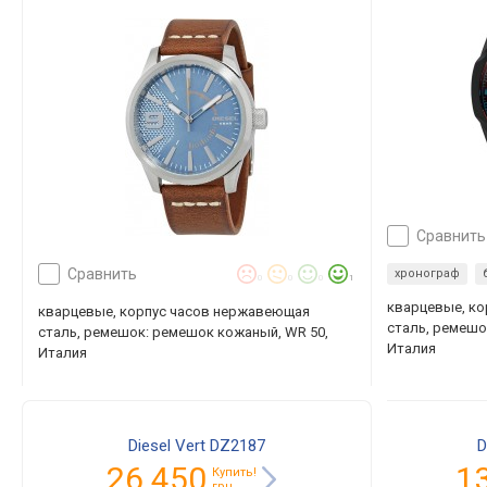
сравнить
сравнить
хронограф
0
0
0
1
кварцевые, к
кварцевые, корпус часов нержавеющая
сталь, ремешок
сталь, ремешок: ремешок кожаный, WR 50,
Италия
Италия
Diesel Vert DZ2187
D
26 450
1
Купить!
грн.