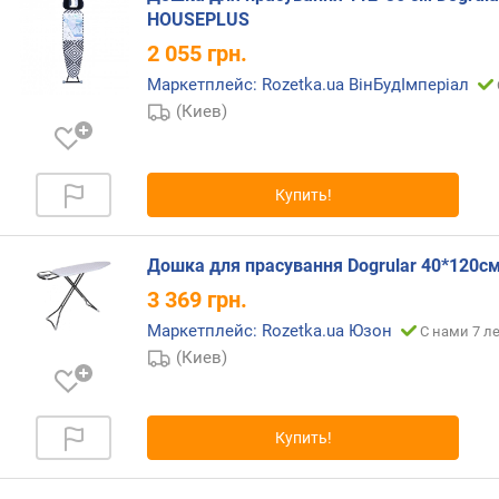
HOUSEPLUS
2 055
грн.
Маркетплейс: Rozetka.ua ВінБудІмперіал
(Киев)
Купить!
Дошка для прасування Dogrular 40*120с
3 369
грн.
Маркетплейс: Rozetka.ua Юзон
С нами 7 л
(Киев)
Купить!