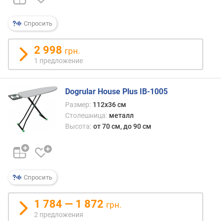
п
о
Спросить
о
т
2 998
грн.
з
1 предложение
ы
в
а
Dogrular House Plus IB-1005
м
Размер:
112x36 см
п
Столешница:
металл
о
Высота:
от 70 см, до 90 см
д
а
т
е
д
Спросить
о
б
1 784 — 1 872
грн.
а
2 предложения
в