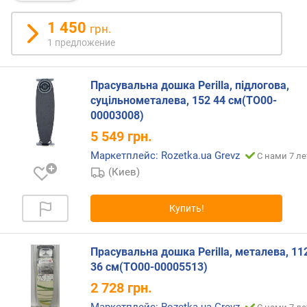
о
т
1 450
грн.
а
1 предложение
(
с
м
Прасувальна дошка Perilla, підлогова,
)
суцільнометалева, 152 44 см(TO00-
00003008)
в
е
5 549
грн.
с
Маркетплейс: Rozetka.ua Grevz
С нами 7 ле
(
(Киев)
к
г
)
Купить!
д
л
Прасувальна дошка Perilla, металева, 11
и
36 см(TO00-00005513)
н
2 728
грн.
а
к