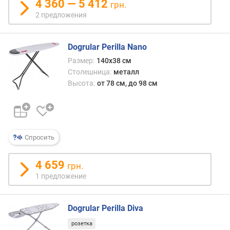
4 360 — 5 412
грн.
м
2 предложения
)
ш
Dogrular Perilla Nano
и
Размер:
140x38 см
р
Столешница:
металл
и
Высота:
от 78 см, до 98 см
н
а
д
о
с
Спросить
к
и
(
4 659
грн.
с
1 предложение
м
)
Dogrular Perilla Diva
м
а
розетка