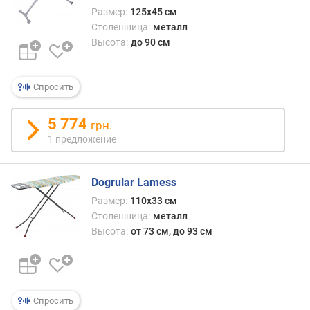
к
Размер:
125x45 см
с
Столешница:
металл
.
Высота:
до 90 см
в
ы
с
Спросить
о
т
5 774
а
грн.
(
1 предложение
с
м
)
Dogrular Lamess
Размер:
110х33 см
м
Столешница:
металл
и
Высота:
от 73 см, до 93 см
н
.
в
ы
с
Спросить