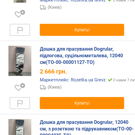
Маркетплейс: Rozetka.ua Grevz
С нами 7 ле
а
(Киев)
б
е
л
я
Купить!
(
м
)
Дошка для прасування Dogrular,
підлогова, суцільнометалева, 12040
см(TO-00-00001127-TO)
2 666
грн.
Маркетплейс: Rozetka.ua Grevz
С нами 7 ле
(Киев)
Купить!
Дошка для прасування Dogrular, 12040
см, з розеткою та підрукавником(TO-00-