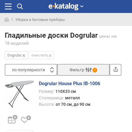
Уборка и бытовые приборы
Искали
раньше
Гладильные доски Dogrular
цены
на
18 моделей
Dogrular
очистить
по популярности
Фильтр
1
Сортировать
Dogrular House Plus IB-1006
п
Размер:
110Х33 см
о
Столешница:
металл
п
Высота:
от 70 см, до 90 см
о
п
у
л
я