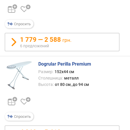
д
л
о
ж
Спросить
е
н
и
1 779 — 2 588
грн.
й
6 предложений
д
Dogrular Perilla Premium
л
Размер:
152x44 см
и
Столешница:
металл
н
Высота:
от 80 см, до 94 см
а
д
о
с
к
Спросить
и
(
с