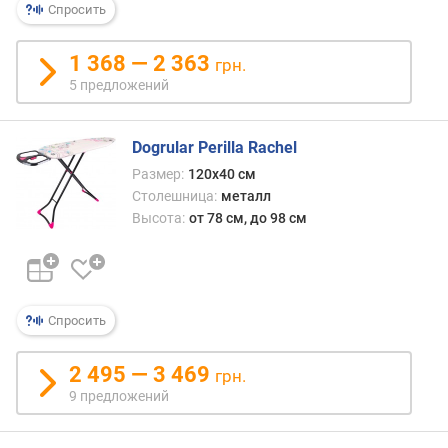
Спросить
р
н
о
1 368 — 2 363
грн.
с
5 предложений
т
и
Dogrular Perilla Rachel
о
Размер:
120x40 см
т
Столешница:
металл
д
Высота:
от 78 см, до 98 см
е
ш
е
в
ы
Спросить
х
к
2 495 — 3 469
д
грн.
о
9 предложений
р
о