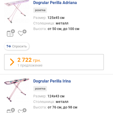
г
Dogrular Perilla Adriana
и
розетка
м
Размер:
125x45 см
о
Столешница:
металл
т
Высота:
от 50 см, до 100 см
д
о
р
Спросить
о
г
2 722
грн.
и
1 предложение
х
к
д
Dogrular Perilla Irina
е
ш
розетка
е
Размер:
124x43 см
в
Столешница:
металл
ы
Высота:
от 76 см, до 98 см
м