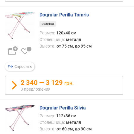
л
е
Dogrular Perilla Tomris
н
и
розетка
я
Размер:
120х40 см
Столешница:
металл
п
Высота:
от 75 см, до 95 см
о
к
о
л
Спросить
и
ч
2 340 — 3 129
грн.
е
3 предложения
с
т
в
Dogrular Perilla Silvia
у
Размер:
112x36 см
п
Столешница:
металл
р
Высота:
от 60 см, до 90 см
е