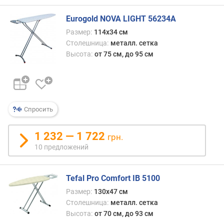
о
(и
г
то
Eurogold NOVA LIGHT 56234A
и
речь
м
Размер:
114х34 см
идёт
Столешница:
металл. сетка
в
о
Высота:
от 75 см, до 95 см
осно
т
о
д
толщи
о
Из
р
заме
о
Спросить
недо
г
можн
и
назва
1 232 — 1 722
х
грн.
разве
к
10 предложений
что
д
неск
е
боль
ш
Tefal Pro Comfort IB 5100
вес,
е
Размер:
130x47 см
одна
в
Столешница:
металл. сетка
с
ы
Высота:
от 70 см, до 93 см
учёт
м