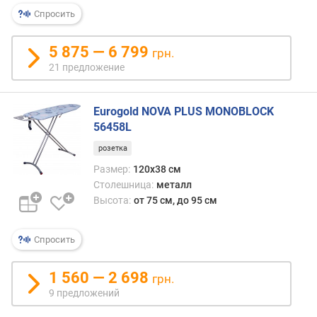
о
Спросить
т
а
5 875 — 6 799
грн.
(
21 предложение
с
м
)
Eurogold NOVA PLUS MONOBLOCK
56458L
в
е
розетка
с
Размер:
120х38 см
(
Столешница:
металл
к
Высота:
от 75 см, до 95 см
г
)
Спросить
д
л
1 560 — 2 698
и
грн.
н
9 предложений
а