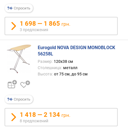
авто
я
ведь,
р
Спросить
в
н
отли
о
1 698 — 1 865
грн.
от
с
3 предложения
насто
т
им
и
не
Eurogold NOVA DESIGN MONOBLOCK
нужн
о
56258L
допо
т
подст
Размер:
120х38 см
д
При
е
Столешница:
металл
этом,
ш
Высота:
от 75 см, до 95 см
благо
е
возм
в
скла
ы
разм
х
Спросить
таких
к
моде
д
1 418 — 2 134
нена
грн.
о
прев
8 предложений
р
наст