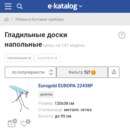
Уборка и бытовые приборы
Искали
Напо
раньше
Гладильные доски
— на
напольные
попу
цены
на 141 модель
разн
на
напольные
очистить
сего
день
по популярности
Фильтр
1
—
Сортировать
в
Eurogold EUROPA 22438P
частн
п
благо
розетка
о
тому,
п
Размер:
120х38 см
что
о
Столешница:
металл. сетка
напо
п
Высота:
до 95 см
доск
у
макс
л