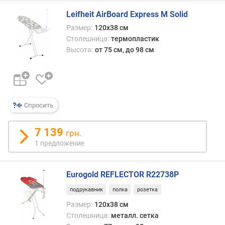
к
а
Leifheit AirBoard Express M Solid
б
Размер:
120х38 см
е
Столешница:
термопластик
л
Высота:
от 75 см, до 98 см
я
(
м
)
Спросить
7 139
грн.
1 предложение
Eurogold REFLECTOR R22738P
подрукавник
полка
розетка
Размер:
120x38 см
Столешница:
металл. сетка