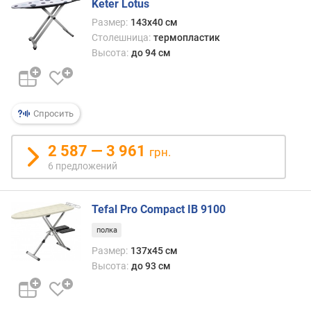
а
Keter Lotus
к
Размер:
143х40 см
с
Столешница:
термопластик
.
Высота:
до 94 см
в
ы
с
о
Спросить
т
а
(
2 587 — 3 961
грн.
с
6 предложений
м
)
Tefal Pro Compact IB 9100
м
полка
и
н
Размер:
137x45 см
.
Высота:
до 93 см
в
ы
с