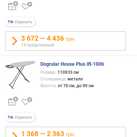
того,
что
п
доск
о
обыч
Спросить
о
испол
т
в
з
3 672 — 4 436
грн.
пред
ы
19 предложений
кварт
в
навр
а
ли
м
Dogrular House Plus IB-1006
это
Размер:
110Х33 см
можн
п
Столешница:
металл
назва
о
Высота:
от 70 см, до 90 см
крит
д
а
т
е
д
Спросить
о
б
а
1 368 — 2 363
грн.