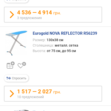
с
м
4 536 — 4 914
)
грн.
3 предложения
ш
и
р
Eurogold NOVA REFLECTOR R56239
и
Размер:
130х38 см
н
Столешница:
металл. сетка
а
Высота:
от 75 см, до 95 см
д
о
с
к
и
Спросить
(
с
м
1 517 — 2 027
грн.
)
10 предложений
м