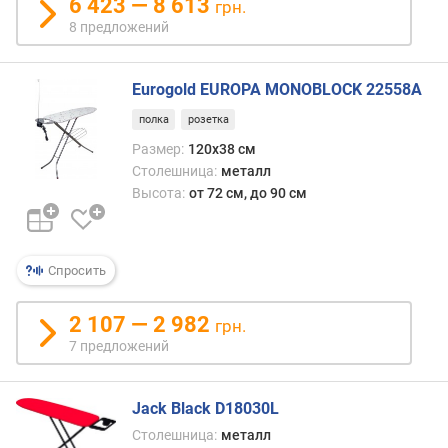
6 423 — 8 613
грн.
8 предложений
Eurogold EUROPA MONOBLOCK 22558A
полка
розетка
Размер:
120х38 см
Столешница:
металл
Высота:
от 72 см, до 90 см
Спросить
2 107 — 2 982
грн.
7 предложений
Jack Black D18030L
Столешница:
металл