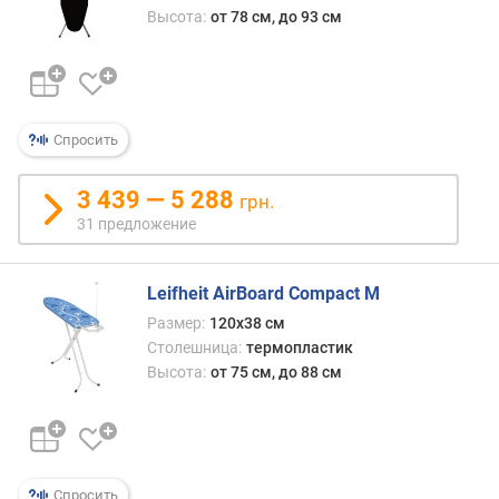
Высота:
от 78 см, до 93 см
д
л
о
ж
е
н
Спросить
и
й
3 439 — 5 288
грн.
31 предложение
д
л
Leifheit AirBoard Compact M
и
н
Размер:
120x38 см
а
Столешница:
термопластик
д
Высота:
от 75 см, до 88 см
о
с
к
и
(
Спросить