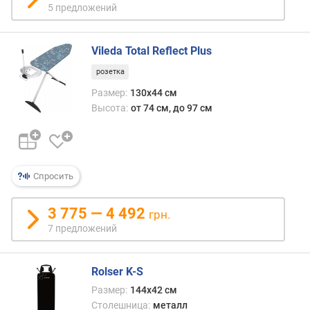
в
5 предложений
л
е
н
Vileda Total Reflect Plus
и
розетка
я
Размер:
130x44 см
п
Высота:
от 74 см, до 97 см
о
к
о
л
и
Спросить
ч
е
3 775 — 4 492
грн.
с
7 предложений
т
в
у
Rolser K-S
п
Размер:
144x42 см
р
Столешница:
металл
е