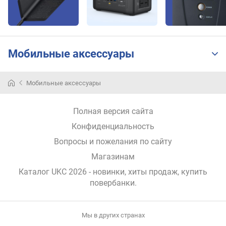
р
о
е
н
н
Мобильные аксессуары
ы
й
к
Мобильные аксессуары
а
б
е
Полная версия сайта
л
Конфиденциальность
ь
з
Вопросы и пожелания по сайту
а
Магазинам
р
Каталог UKC 2026
- новинки, хиты продаж,
купить
я
повербанки
.
д
к
и
Мы в других странах
м