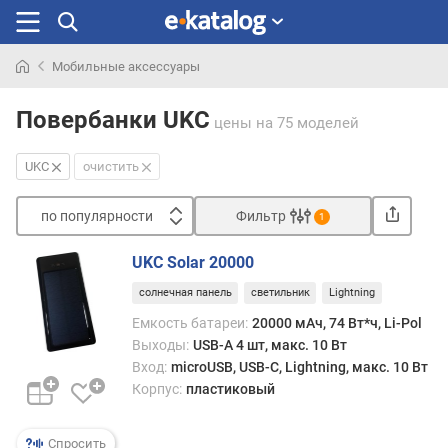
Мобильные аксессуары
Искали
раньше
Повербанки UKC
цены
на 75 моделей
UKC
очистить
по популярности
Фильтр
1
Сортировать
UKC Solar 20000
п
солнечная панель
светильник
Lightning
о
п
Емкость батареи:
20000 мАч, 74 Вт*ч, Li-Pol
о
Выходы:
USB-A 4 шт, макс. 10 Вт
п
Вход:
microUSB, USB-C, Lightning, макс. 10 Вт
у
Корпус:
пластиковый
л
я
р
Спросить