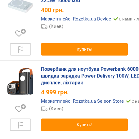
22.5W 10000 мАг
и
400
грн.
(
м
Маркетплейс: Rozetka.ua Device
С нами 7 л
А
(Киев)
ч
)
Купить!
е
м
к
Повербанк для ноутбука Powerbank 6000
о
швидка зарядка Power Delivery 100W, LED
с
дисплей, ліхтарик
т
ь
4 999
грн.
б
Маркетплейс: Rozetka.ua Seleon Store
С н
а
(Киев)
т
а
р
Купить!
е
и