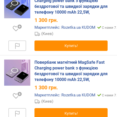
Charging power bank з функцією
т
бездротової та швидкої зарядки для
)
телефону 10000 mAh 22,5W,
U
1 300
грн.
S
Маркетплейс: Rozetka.ua KUDOM
С нами 7
B
(Киев)
-
C
Купить!
3
(
В
Повербанк магнітний MagSafe Fast
т
Charging power bank з функцією
)
бездротової та швидкої зарядки для
U
телефону 10000 mAh 22,5W,
S
1 300
грн.
B
Маркетплейс: Rozetka.ua KUDOM
С нами 7
-
C
(Киев)
4
(
Купить!