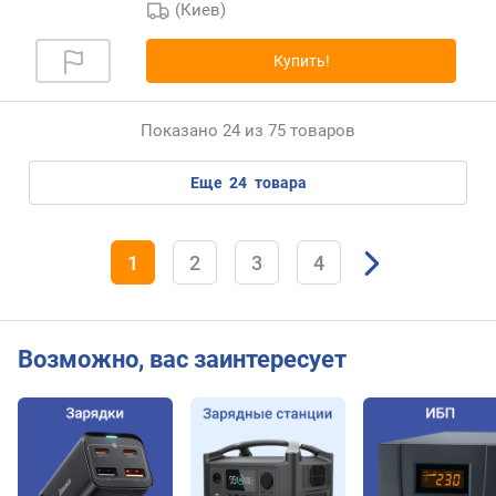
(Киев)
ь
(
Купить!
н
а
в
Показано 24 из 75 товаров
с
е
п
еще
24
товара
о
р
т
1
2
3
4
ы
)
(
В
Возможно, вас заинтересует
т
)
в
с
т