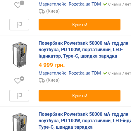
B
Маркетплейс: Rozetka.ua TDM
С нами 7 лет
-
(Киев)
A
(
Купить!
ш
т
)
Повербанк Powerbank 50000 мА·год для
ноутбука, PD 100W, портативний, LED-
м
індикатор, Type-C, швидка зарядка
а
к
4 999
грн.
с
Маркетплейс: Rozetka.ua TDM
С нами 7 лет
.
(Киев)
м
о
щ
Купить!
н
о
с
Повербанк Powerbank 50000 мА·год для
т
ноутбука, PD 100W, портативний, LED-інд
ь
Type-C, швидка зарядка
(