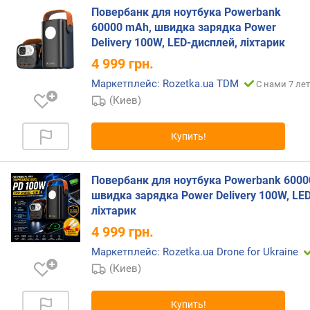
(
Повербанк для ноутбука Powerbank
В
60000 mAh, швидка зарядка Power
т
Delivery 100W, LED-дисплей, ліхтарик
*
4 999
грн.
ч
)
Маркетплейс: Rozetka.ua TDM
С нами 7 лет
(Киев)
р
е
а
Купить!
л
ь
Повербанк для ноутбука Powerbank 6000
н
а
швидка зарядка Power Delivery 100W, LE
я
ліхтарик
е
4 999
грн.
м
Маркетплейс: Rozetka.ua Drone for Ukraine
к
о
(Киев)
с
т
Купить!