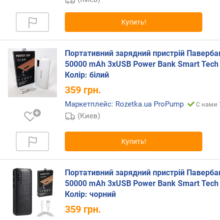
п
о
о
Купить!
т
з
ы
Портативний зарядний пристрій Паверба
в
50000 mAh 3хUSB Power Bank Smart Tech
а
Колір: білий
м
359
грн.
п
Маркетплейс: Rozetka.ua ProPump
С нами 
о
(Киев)
д
а
Купить!
т
е
д
Портативний зарядний пристрій Паверба
о
50000 mAh 3хUSB Power Bank Smart Tech
б
Колір: чорний
а
в
359
грн.
л