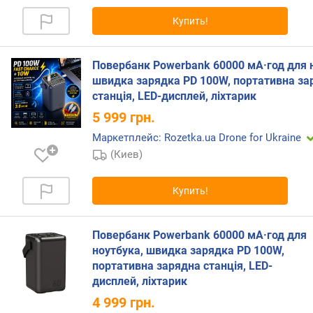
я
Купить!
д
к
а
Повербанк Powerbank 60000 мА·год для 
(
швидка зарядка PD 100W, портативна за
В
станція, LED-дисплей, ліхтарик
т
)
5 999
грн.
Маркетплейс: Rozetka.ua Drone for Ukraine
U
(Киев)
S
B
-
Купить!
C
(
ш
Повербанк Powerbank 60000 мА·год для
т
ноутбука, швидка зарядка PD 100W,
)
портативна зарядна станція, LED-
дисплей, ліхтарик
U
4 999
грн.
S