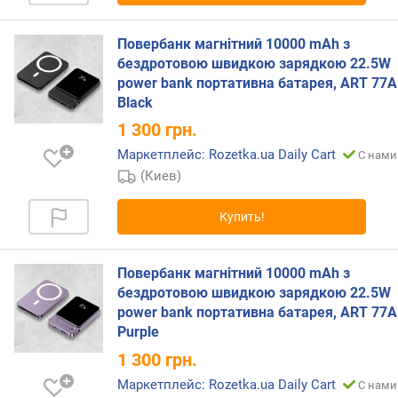
В
т
)
Повербанк магнітний 10000 mAh з
бездротовою швидкою зарядкою 22.5W
U
power bank портативна батарея, ART 77A
S
Black
B
1 300
грн.
-
A
Маркетплейс: Rozetka.ua Daily Cart
С нами
1
(Киев)
(
В
Купить!
т
)
Повербанк магнітний 10000 mAh з
м
бездротовою швидкою зарядкою 22.5W
о
power bank портативна батарея, ART 77A
щ
Purple
н
о
1 300
грн.
с
Маркетплейс: Rozetka.ua Daily Cart
С нами
т