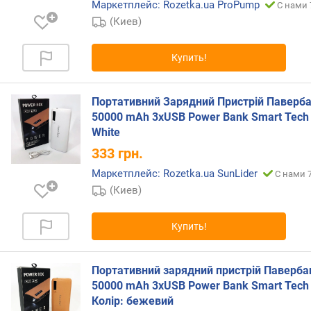
Маркетплейс: Rozetka.ua ProPump
С нами 
е
(Киев)
н
и
я
Купить!
п
о
Портативний Зарядний Пристрій Паверб
к
50000 mAh 3xUSB Power Bank Smart Tech
о
White
л
333
грн.
и
ч
Маркетплейс: Rozetka.ua SunLider
С нами 7
е
(Киев)
с
т
в
Купить!
у
п
Портативний зарядний пристрій Паверба
р
е
50000 mAh 3хUSB Power Bank Smart Tech
д
Колір: бежевий