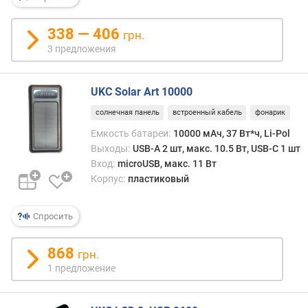
н
о
338 — 406
грн.
с
3 предложения
т
и
UKC Solar Art 10000
о
т
солнечная панель
встроенный кабель
фонарик
д
Емкость батареи:
10000 мАч, 37 Вт*ч, Li-Pol
е
Выходы:
USB-A 2 шт, макс. 10.5 Вт, USB-C 1 шт
ш
Вход:
microUSB, макс. 11 Вт
е
Корпус:
пластиковый
в
ы
х
Спросить
к
д
868
грн.
о
1 предложение
р
о
г