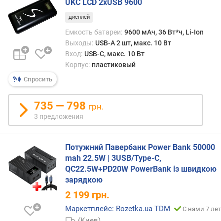
UKC LCD 2xUSB 9600
и
м
дисплей
Емкость батареи:
9600 мАч, 36 Вт*ч, Li-Ion
о
Выходы:
USB-A 2 шт, макс. 10 Вт
т
Вход:
USB-C, макс. 10 Вт
д
Корпус:
пластиковый
о
р
Спросить
о
г
735 — 798
грн.
и
3 предложения
х
к
д
Потужний Павербанк Power Bank 50000
е
mah 22.5W | 3USB/Type-C,
ш
QC22.5W+PD20W PowerBank із швидкою
е
зарядкою
в
ы
2 199
грн.
м
Маркетплейс: Rozetka.ua TDM
С нами 7 лет
(Киев)