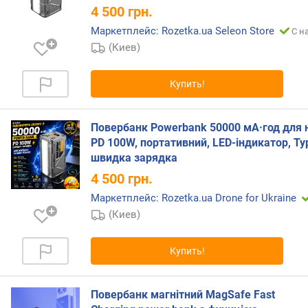
4 500
грн.
н
а
Маркетплейс: Rozetka.ua Seleon Store
С н
1
(Киев)
п
о
Купить!
р
т
)
Повербанк Powerbank 50000 мА·год для 
(
PD 100W, портативний, LED-індикатор, Ty
В
швидка зарядка
т
)
4 500
грн.
Маркетплейс: Rozetka.ua Drone for Ukraine
U
S
(Киев)
B
-
Купить!
C
1
(
Повербанк магнітний MagSafe Fast
В