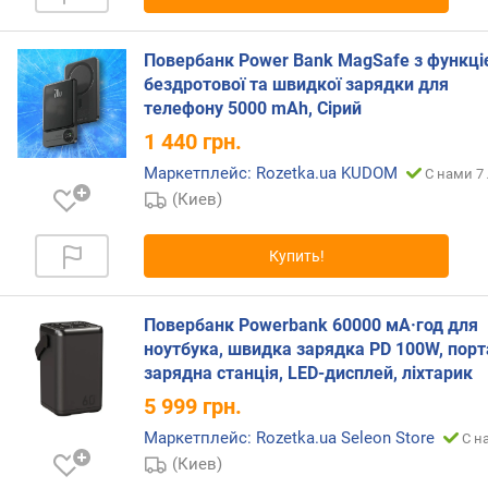
ь
(
м
Повербанк Power Bank MagSafe з функці
А
бездротової та швидкої зарядки для
ч
телефону 5000 mAh, Сірий
)
1 440
грн.
б
Маркетплейс: Rozetka.ua KUDOM
С нами 7
е
(Киев)
с
п
р
Купить!
о
в
о
Повербанк Powerbank 60000 мА·год для
д
ноутбука, швидка зарядка PD 100W, пор
н
зарядна станція, LED-дисплей, ліхтарик
а
5 999
грн.
я
з
Маркетплейс: Rozetka.ua Seleon Store
С н
а
(Киев)
р