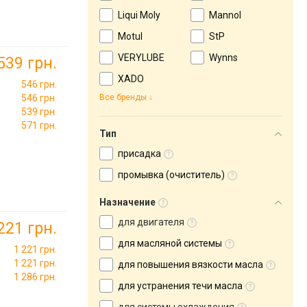
Liqui Moly
Mannol
Motul
StP
VERYLUBE
Wynns
539 грн.
XADO
546 грн.
546 грн.
Все бренды
539 грн.
571 грн.
Тип
присадка
промывка (очиститель)
Назначение
для двигателя
221 грн.
для масляной системы
1 221 грн.
1 221 грн.
для повышения вязкости масла
1 286 грн.
для устранения течи масла