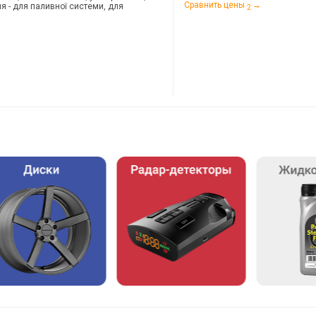
Сравнить цены
→
я - для паливної системи, для
2