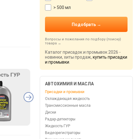
> 500 мл
Вопросы и пожелания по подбору (поиску)
товара
Каталог присадок и промывок 2026 -
новинки, хиты продаж,
купить присадки
и промывки
.
АВТОХИМИЯ И МАСЛА
Присадки и промывки
Охлаждающая жидкость
Трансмиссионные масла
Диски
Радар-детекторы
Жидкость ГУР
Видеорегистраторы