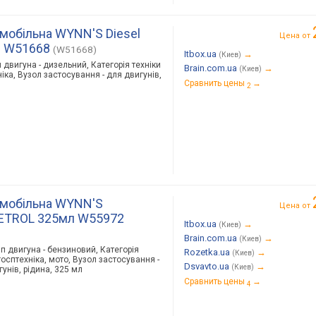
мобільна WYNN'S Diesel
Цена от
мл W51668
(W51668)
Itbox.ua
→
(Киев)
 двигуна - дизельний, Категорія техніки
Brain.com.ua
→
(Киев)
хніка, Вузол застосування - для двигунів,
Сравнить цены
→
2
омобільна WYNN'S
Цена от
ETROL 325мл W55972
Itbox.ua
→
(Киев)
Brain.com.ua
→
(Киев)
ип двигуна - бензиновий, Категорія
Rozetka.ua
→
(Киев)
ьгосптехніка, мото, Вузол застосування -
Dsvavto.ua
→
(Киев)
унів, рідина, 325 мл
Сравнить цены
→
4