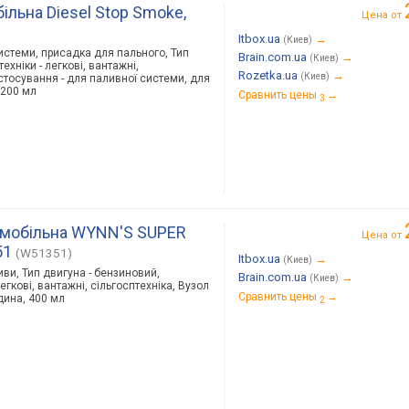
ільна Diesel Stop Smoke,
Цена от
Itbox.ua
→
(Киев)
истеми, присадка для пального, Тип
Brain.com.ua
→
(Киев)
ехніки - легкові, вантажні,
Rozetka.ua
→
(Киев)
астосування - для паливної системи, для
 200 мл
Сравнить цены
→
3
омобільна WYNN'S SUPER
Цена от
51
(W51351)
Itbox.ua
→
(Киев)
иви, Тип двигуна - бензиновий,
Brain.com.ua
→
(Киев)
легкові, вантажні, сільгосптехніка, Вузол
Сравнить цены
→
ідина, 400 мл
2