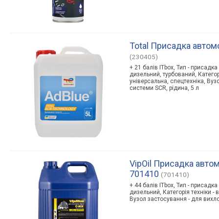
Total Присадка автом
(230405)
+ 21 балів ITbox, Тип - присадк
дизельний, турбований, Категорі
універсальна, спецтехніка, Вуз
системи SCR, рідина, 5 л
VipOil Присадка автом
701410
(701410)
+ 44 балів ITbox, Тип - присадк
дизельний, Категорія техніки - 
Вузол застосування - для вихло