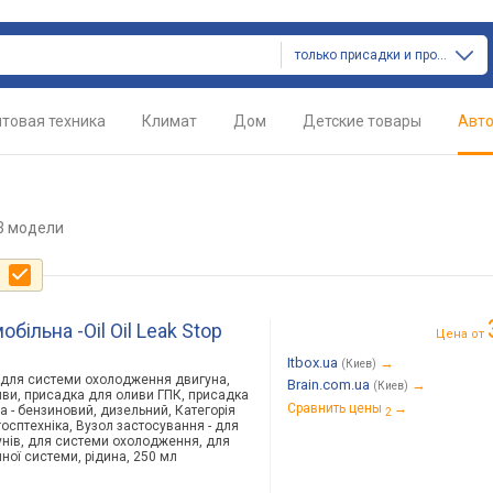
только присадки и промывки
товая техника
Климат
Дом
Детские товары
Авт
3 модели
е
більна -Oil Oil Leak Stop
Цена от
Itbox.ua
→
(Киев)
ка для системи охолодження двигуна,
Brain.com.ua
→
(Киев)
иви, присадка для оливи ГПК, присадка
Сравнить цены
→
а - бензиновий, дизельний, Категорія
2
ьгосптехніка, Вузол застосування - для
унів, для системи охолодження, для
ної системи, рідина, 250 мл