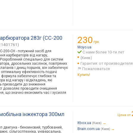
арбюратора 283г (CC-200
230
грн.
21401761)
Moyo.ua
-200-CH - потужний засіб для
С нами более 10-ти лет
ня карбюраторів від нагару,
(Киев)
. Розроблений спеціально для систем
Гарантия: от производителя
атора, дросельних заслінок, повітряних
клапанів і днищ поршнів, він забезпечує
Пожаловаться
а оптимальну ефективність подачі
Купить!
 формула забезпечує глибоке та
 від нагару і відкладень, які
ть призводити до зниження
укт дозволяє проводити очищення
ня, що значно економить час і зусилля
мобільна інжектора 300мл
Цена от
Itbox.ua
→
(Киев)
ип двигуна - бензиновий, турбований,
Brain.com.ua
→
(Киев)
тажні, сільгосптехніка, універсальна,