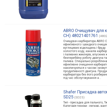
ABRO Очищувач для к
CH) 48021401761
(480
Очищувач карбюратора ABRO CC
ефективного і швидкого очищен
вуглецевих відкладень і бруду
холостого ходу, каналів карбюр
і паливних жиклерів, впускних 
безперебійну роботу двигуна т
палива. Спеціально розроблена
ефективне очищення карбюратора
накопичуються з часом і можу
продуктивності двигуна. Прод
карбюратора без його розбиран
під час обслуговування а…
Shafer Присадка авто
SD25
(SD25)
Тип - присадка для пального, Т
Категорія техніки - легкові, ван