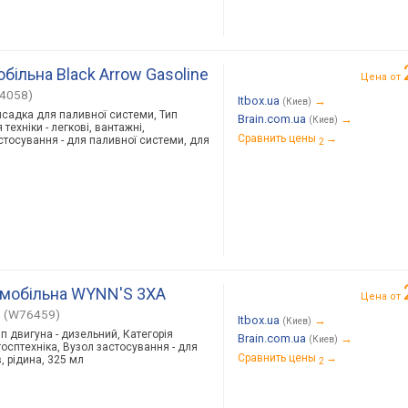
більна Black Arrow Gasoline
Цена от
74058)
Itbox.ua
→
(Киев)
исадка для паливної системи, Тип
Brain.com.ua
→
(Киев)
техніки - легкові, вантажні,
Сравнить цены
→
астосування - для паливної системи, для
2
мобільна WYNN'S 3XA
Цена от
(W76459)
Itbox.ua
→
(Киев)
ип двигуна - дизельний, Категорія
Brain.com.ua
→
(Киев)
ьгосптехніка, Вузол застосування - для
Сравнить цены
→
, рідина, 325 мл
2