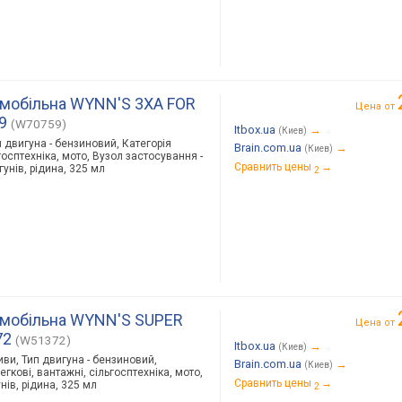
мобільна WYNN'S 3XA FOR
Цена от
9
(W70759)
Itbox.ua
→
(Киев)
п двигуна - бензиновий, Категорія
Brain.com.ua
→
(Киев)
ьгосптехніка, мото, Вузол застосування -
Сравнить цены
→
унів, рідина, 325 мл
2
омобільна WYNN'S SUPER
Цена от
72
(W51372)
Itbox.ua
→
(Киев)
иви, Тип двигуна - бензиновий,
Brain.com.ua
→
(Киев)
егкові, вантажні, сільгосптехніка, мото,
Сравнить цены
→
нів, рідина, 325 мл
2