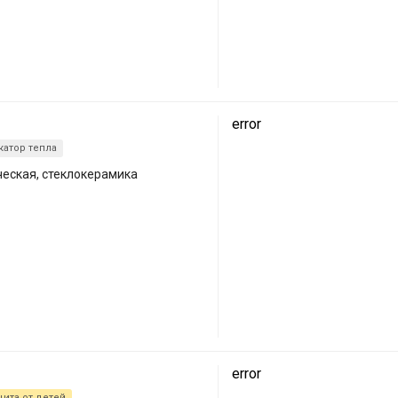
error
катор тепла
ческая, стеклокерамика
error
щита от детей