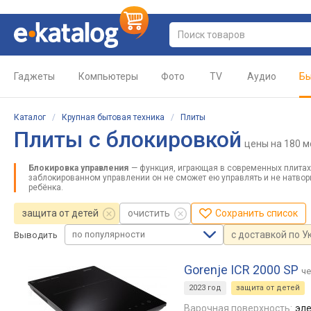
Гаджеты
Компьютеры
Фото
TV
Аудио
Бы
Каталог
/
Крупная бытовая техника
/
Плиты
Плиты с блокировкой
цены
на 180 
Блокировка управления
— функция, играющая в современных плитах
заблокированном управлении он не сможет ею управлять и не натво
ребёнка.
защита от детей
очистить
Сохранить список
по популярности
с доставкой по У
Выводить
Gorenje ICR 2000 SP
ч
2023 год
защита от детей
Варочная поверхность:
эле