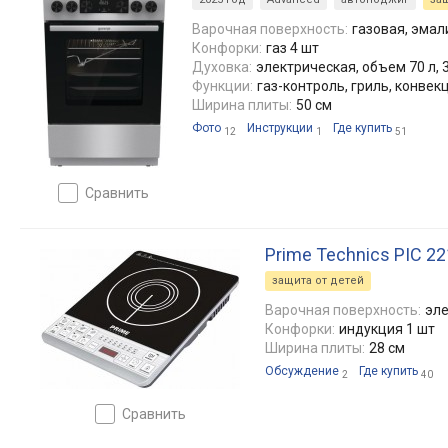
Варочная поверхность:
газовая, эма
Конфорки:
газ 4 шт
Духовка:
электрическая, объем 70 л, 3
Функции:
газ-контроль, гриль, конвек
Ширина плиты:
50 см
Фото
Инструкции
Где купить
12
1
51
сравнить
Prime Technics PIC 2
защита от детей
Варочная поверхность:
эле
Конфорки:
индукция 1 шт
Ширина плиты:
28 см
Обсуждение
Где купить
2
40
сравнить