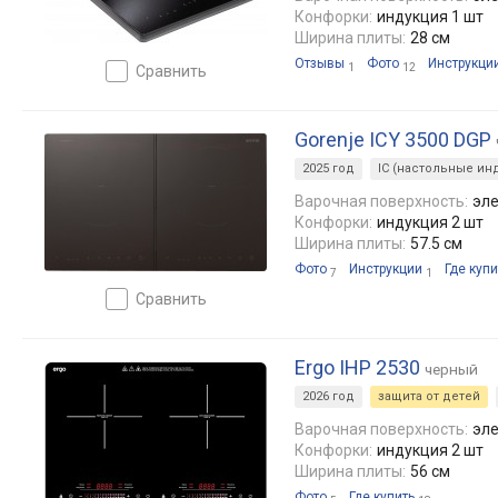
Конфорки:
индукция 1 шт
Ширина плиты:
28 см
Отзывы
Фото
Инструкци
1
12
сравнить
Gorenje ICY 3500 DGP
2025 год
IC (настольные ин
Варочная поверхность:
эле
Конфорки:
индукция 2 шт
Ширина плиты:
57.5 см
Фото
Инструкции
Где купи
7
1
сравнить
Ergo IHP 2530
черный
2026 год
защита от детей
Варочная поверхность:
эле
Конфорки:
индукция 2 шт
Ширина плиты:
56 см
Фото
Где купить