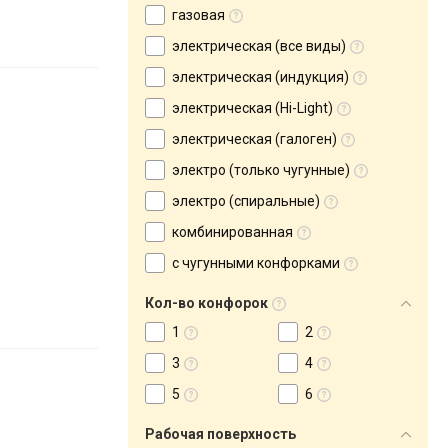
газовая
электрическая (все виды)
электрическая (индукция)
электрическая (Hi-Light)
электрическая (галоген)
электро (только чугунные)
электро (спиральные)
комбинированная
с чугунными конфорками
Кол-во конфорок
1
2
3
4
5
6
Рабочая поверхность