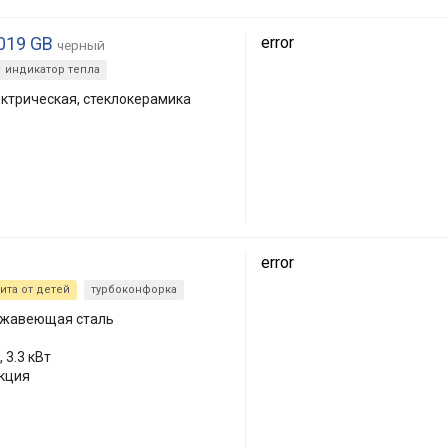
019 GB
error
черный
индикатор тепла
ктрическая, стеклокерамика
error
ита от детей
турбоконфорка
ржавеющая сталь
 3.3 кВт
екция