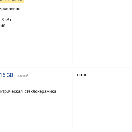
лированная
.3 кВт
ция
215 GB
error
черный
ктрическая, стеклокерамика