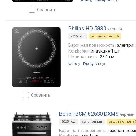
5
18
сравнить
Philips HD 5830
черный
2026 год
защита от детей
Варочная поверхность:
электрич
Конфорки:
индукция 1 шт
Ширина плиты:
28.1 см
Фото
Где купить
2
25
сравнить
Beko FBSM 62530 DXMS
черный
2025 год
автоподжиг
защита от дете
Варочная поверхность:
газовая, нер