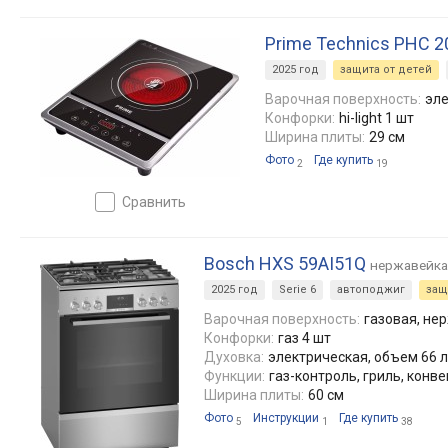
Prime Technics PHC 2
2025 год
защита от детей
Варочная поверхность:
эле
Конфорки:
hi-light 1 шт
Ширина плиты:
29 см
Фото
Где купить
2
19
сравнить
Bosch HXS 59AI51Q
нержавейка
2025 год
Serie 6
автоподжиг
защ
Варочная поверхность:
газовая, не
Конфорки:
газ 4 шт
Духовка:
электрическая, объем 66 л,
Функции:
газ-контроль, гриль, конв
Ширина плиты:
60 см
Фото
Инструкции
Где купить
5
1
38