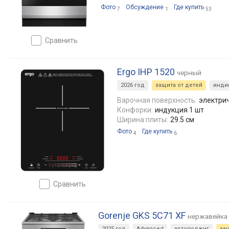
Фото
Обсуждение
Где купить
7
1
53
сравнить
Ergo IHP 1520
черный
2026 год
защита от детей
инди
Варочная поверхность:
электри
Конфорки:
индукция 1 шт
Ширина плиты:
29.5 см
Фото
Где купить
4
6
сравнить
Gorenje GKS 5C71 XF
нержавейка
2025 год
Advanced
автоподжиг
за