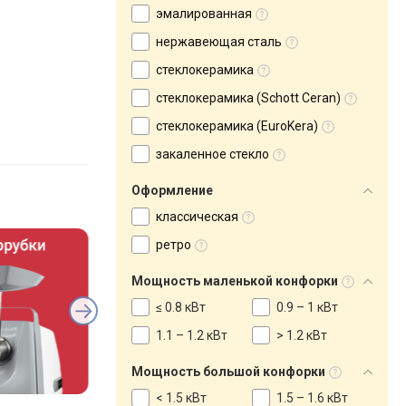
эмалированная
нержавеющая сталь
стеклокерамика
стеклокерамика (Schott Ceran)
стеклокерамика (EuroKera)
закаленное стекло
Оформление
классическая
ретро
Мощность маленькой конфорки
≤ 0.8 кВт
0.9 – 1 кВт
1.1 – 1.2 кВт
> 1.2 кВт
Мощность большой конфорки
< 1.5 кВт
1.5 – 1.6 кВт