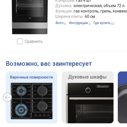
Конфорки:
газ 4 шт
Духовка:
электрическая, объем 72 л
Функции:
газ-контроль, гриль, конве
Ширина плиты:
60 см
Фото
Инструкции
Где купить
5
2
57
сравнить
Возможно, вас заинтересует