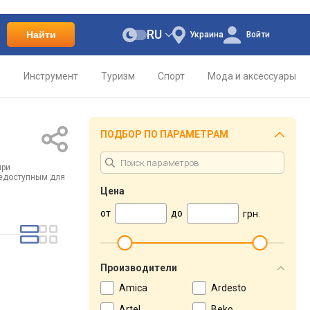
RU
Найти
Украина
Войти
о
Инструмент
Туризм
Спорт
Мода и аксессуары
ПОДБОР ПО ПАРАМЕТРАМ
при
недоступным для
Цена
от
до
грн.
Производители
Amica
Ardesto
Artel
Beko