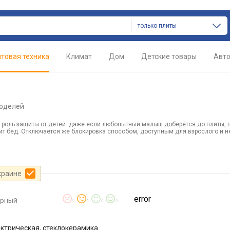
только плиты
товая техника
Климат
Дом
Детские товары
Авт
моделей
 роль защиты от детей: даже если любопытный малыш доберётся до плиты, 
рит бед. Отключается же блокировка способом, доступным для взрослого и 
краине
error
ерный
0
1
0
0
ктрическая, стеклокерамика