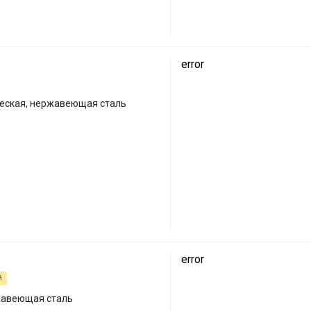
error
еская, нержавеющая сталь
error
й
жавеющая сталь