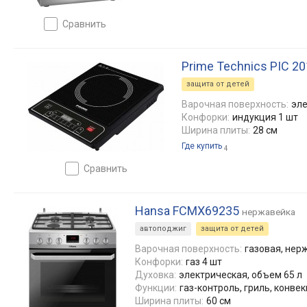
сравнить
Prime Technics PIC 2
защита от детей
Варочная поверхность:
эле
Конфорки:
индукция 1 шт
Ширина плиты:
28 см
Где купить
4
сравнить
Hansa FCMX69235
нержавейка
автоподжиг
защита от детей
Варочная поверхность:
газовая, не
Конфорки:
газ 4 шт
Духовка:
электрическая, объем 65 л
Функции:
газ-контроль, гриль, конве
Ширина плиты:
60 см