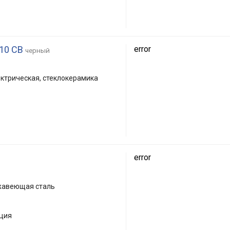
010 CB
error
черный
ктрическая, стеклокерамика
error
ржавеющая сталь
кция