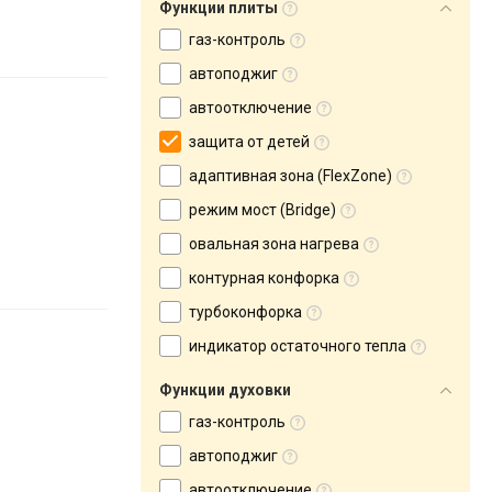
Функции плиты
газ-контроль
автоподжиг
автоотключение
защита от детей
адаптивная зона (FlexZone)
режим мост (Bridge)
овальная зона нагрева
контурная конфорка
турбоконфорка
индикатор остаточного тепла
Функции духовки
газ-контроль
автоподжиг
автоотключение