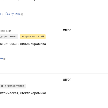
и
Где купить
1
53
error
черный
дукционные)
защита от детей
ктрическая, стеклокерамика
ть
33
error
индикатор тепла
ктрическая, стеклокерамика