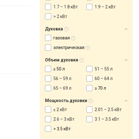
1.7 – 1.8 кВт
1.9 – 2 кВт
> 2 кВт
Духовка
газовая
электрическая
Объем духовки
≤ 50 л
51 – 55 л
56 – 59 л
60 – 64 л
65 – 69 л
≥ 70 л
Мощность духовки
≤ 2 кВт
2.01 – 2.5 кВт
2.6 – 3 кВт
3.1 – 3.5 кВт
> 3.5 кВт