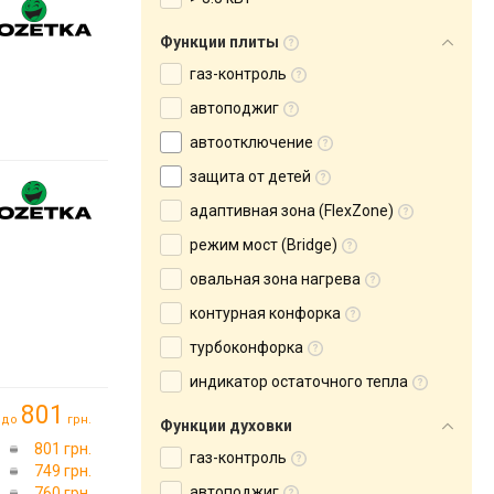
Функции плиты
газ-контроль
автоподжиг
автоотключение
защита от детей
адаптивная зона (FlexZone)
режим мост (Bridge)
овальная зона нагрева
контурная конфорка
турбоконфорка
индикатор остаточного тепла
801
до
грн.
Функции духовки
801 грн.
газ-контроль
749 грн.
автоподжиг
760 грн.