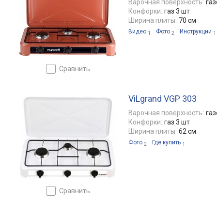
Варочная поверхность:
газ
Конфорки:
газ 3 шт
Ширина плиты:
70 см
Видео
Фото
Инструкции
1
2
1
сравнить
ViLgrand VGP 303
Варочная поверхность:
газ
Конфорки:
газ 3 шт
Ширина плиты:
62 см
Фото
Где купить
2
1
сравнить