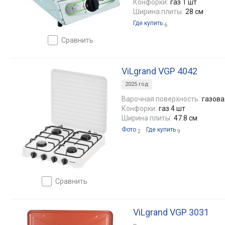
Конфорки:
газ 1 шт
Ширина плиты:
28 см
Где купить
6
сравнить
ViLgrand VGP 4042
2025 год
Варочная поверхность:
газова
Конфорки:
газ 4 шт
Ширина плиты:
47.8 см
Фото
Где купить
2
9
сравнить
ViLgrand VGP 3031