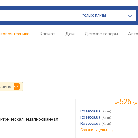
только плиты
товая техника
Климат
Дом
Детские товары
Авт
краине
526
от
до
Rozetka.ua
→
(Киев)
Rozetka.ua
→
(Киев)
ктрическая, эмалированная
Rozetka.ua
→
(Киев)
Сравнить цены
→
3