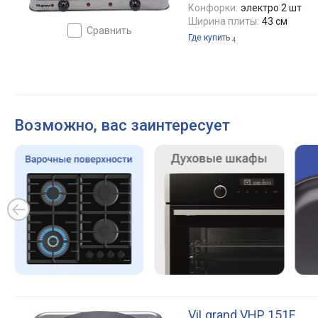
Конфорки:
электро 2 шт
Ширина плиты:
43 см
сравнить
Где купить
4
Возможно, вас заинтересует
ViLgrand VHP 151F