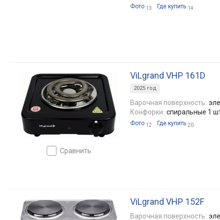
Фото
Где купить
13
14
ViLgrand VHP 161D
2025 год
Варочная поверхность:
эле
Конфорки:
спиральные 1 ш
Фото
Где купить
12
20
сравнить
ViLgrand VHP 152F
Варочная поверхность:
эле