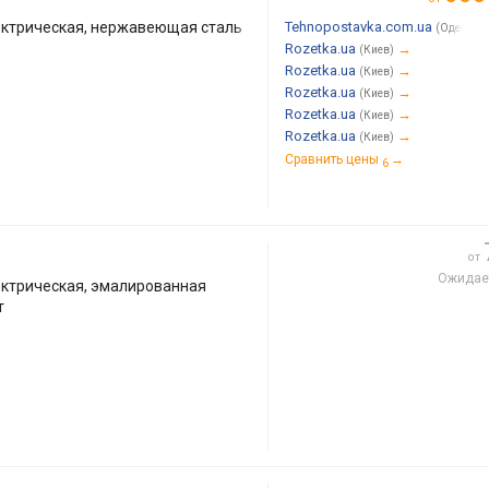
ктрическая, нержавеющая сталь
Tehnopostavka.com.ua
(Одесса)
Rozetka.ua
→
(Киев)
Rozetka.ua
→
(Киев)
Rozetka.ua
→
(Киев)
Rozetka.ua
→
(Киев)
Rozetka.ua
→
(Киев)
Сравнить цены
→
6
от
Ожидае
ктрическая, эмалированная
т