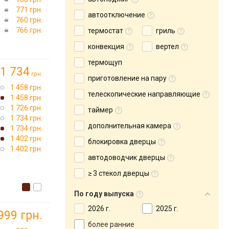
771 грн.
автоотключение
760 грн.
766 грн.
термостат
гриль
конвекция
вертел
термощуп
1 734
грн.
приготовление на пару
1 458 грн.
телескопические направляющие
1 458 грн.
1 726 грн.
таймер
1 734 грн.
дополнительная камера
1 734 грн.
1 402 грн.
блокировка дверцы
1 402 грн.
автодоводчик дверцы
≥ 3 стекол дверцы
По году выпуска
2026 г.
2025 г.
999 грн.
более ранние