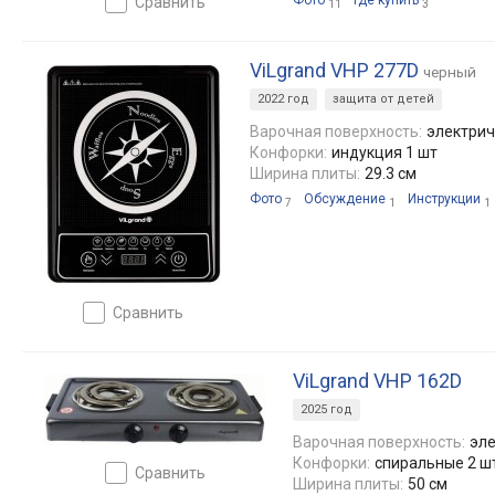
Фото
Где купить
сравнить
11
3
ViLgrand VHP 277D
черный
2022 год
защита от детей
Варочная поверхность:
электрич
Конфорки:
индукция 1 шт
Ширина плиты:
29.3 см
Фото
Обсуждение
Инструкции
7
1
1
сравнить
ViLgrand VHP 162D
2025 год
Варочная поверхность:
эле
Конфорки:
спиральные 2 ш
сравнить
Ширина плиты:
50 см