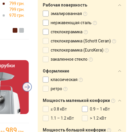
799 грн.
Рабочая поверхность
799 грн.
эмалированная
970 грн.
нержавеющая сталь
стеклокерамика
стеклокерамика (Schott Ceran)
стеклокерамика (EuroKera)
закаленное стекло
Оформление
классическая
ретро
Мощность маленькой конфорки
≤ 0.8 кВт
0.9 – 1 кВт
1.1 – 1.2 кВт
> 1.2 кВт
989
Мощность большой конфорки
до
грн.