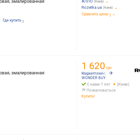
овая, эмалированная
АЛЛО
→
(Киев)
Rozetka.ua
→
(Киев)
Сравнить цены
→
2
Где купить
2
1 620
грн.
овая, эмалированная
Маркетплейс:
Rozetka.ua
WONDER BUY
С нами 7 лет
(Киев)
Пожаловаться
Купить!