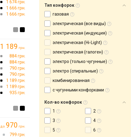
1 674 грн.
Тип конфорок
1 666 грн.
1 666 грн.
газовая
электрическая (все виды)
электрическая (индукция)
электрическая (Hi-Light)
1 189
грн.
электрическая (галоген)
884 грн.
электро (только чугунные)
884 грн.
790 грн.
электро (спиральные)
790 грн.
1 189 грн.
комбинированная
1 189 грн.
с чугунными конфорками
935 грн.
Кол-во конфорок
1
2
3
4
970
до
грн.
5
6
799 грн.