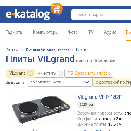
Гаджеты
Компьютеры
Фото
TV
Аудио
Бы
Каталог
/
Крупная бытовая техника
/
Плиты
Плиты ViLgrand
цены
на 15 моделей
ViLgrand
очистить
Сохранить список
по популярности
с доставкой по У
Выводить
ViLgrand VHP 182F
2025 год
Варочная поверхность:
эле
Конфорки:
электро 2 шт
Ширина плиты:
46.5 см