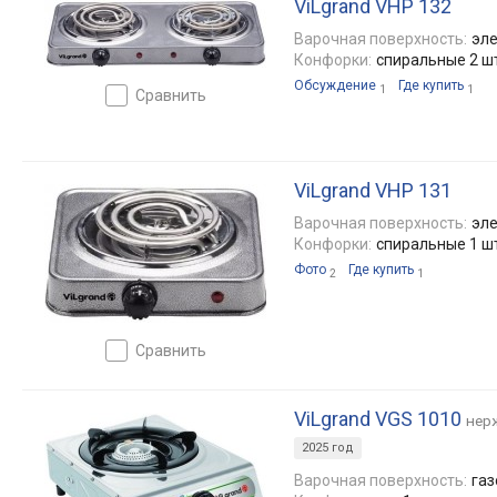
ViLgrand VHP 132
Варочная поверхность:
эле
Конфорки:
спиральные 2 ш
Обсуждение
Где купить
1
1
сравнить
ViLgrand VHP 131
Варочная поверхность:
эле
Конфорки:
спиральные 1 ш
Фото
Где купить
2
1
сравнить
ViLgrand VGS 1010
нер
2025 год
Варочная поверхность:
газ