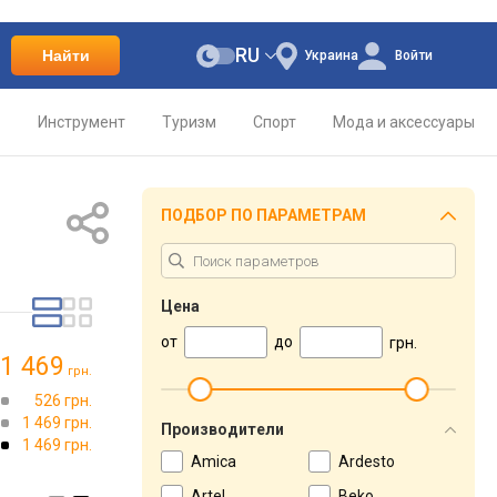
RU
Найти
Украина
Войти
о
Инструмент
Туризм
Спорт
Мода и аксессуары
ПОДБОР ПО ПАРАМЕТРАМ
Цена
от
до
грн.
1 469
грн.
526 грн.
1 469 грн.
Производители
1 469 грн.
Amica
Ardesto
Artel
Beko