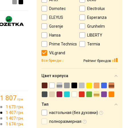
Domotec
Electrolux
ELEYUS
Esperanza
Gorenje
Grunhelm
Hansa
LIBERTY
Prime Technics
Termia
ViLgrand
Все бренды
Рейтинг брендов
Цвет корпуса
1 807
грн.
Тип
1 673 грн.
1 407 грн.
настольная (без духовки)
1 407 грн.
полноразмерная
1 674 грн.