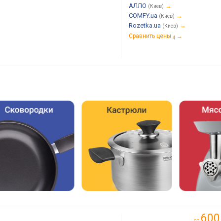
АЛЛО
→
(Киев)
COMFY.ua
→
(Киев)
Rozetka.ua
→
(Киев)
Сравнить цены
→
4
600
от