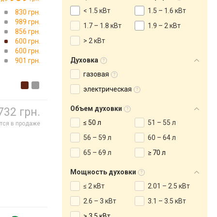
< 1.5 кВт
1.5 – 1.6 кВт
→
830 грн.
989 грн.
1.7 – 1.8 кВт
1.9 – 2 кВт
856 грн.
> 2 кВт
600 грн.
600 грн.
Духовка
901 грн.
газовая
электрическая
Объем духовки
732 грн.
≤ 50 л
51 – 55 л
тся в продаже
56 – 59 л
60 – 64 л
65 – 69 л
≥ 70 л
Мощность духовки
≤ 2 кВт
2.01 – 2.5 кВт
2.6 – 3 кВт
3.1 – 3.5 кВт
> 3.5 кВт