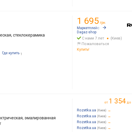
1 695
грн.
Маркетплейс:
Rozetka.ua
Dagaz-shop
еская, стеклокерамика
С нами 7 лет
(Киев)
Пожаловаться
Купить!
Где купить
1
1 354
от
до
Rozetka.ua
→
(Киев)
Rozetka.ua
→
(Киев)
ктрическая, эмалированная
Rozetka.ua
→
(Киев)
т
Rozetka.ua
→
(Киев)