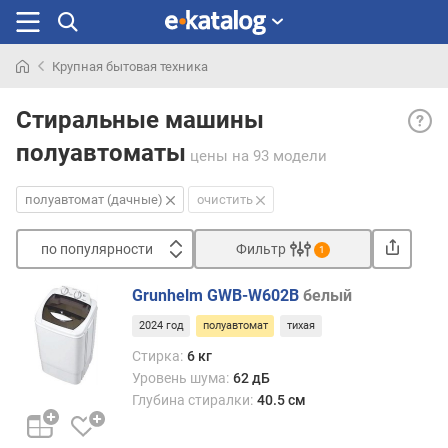
Крупная бытовая техника
Искали
Полу
раньше
Стиральные машины
(дачн
полуавтоматы
— ав
цены
на 93 модели
устро
для
полуавтомат (дачные)
очистить
стирк
кото
по популярности
Фильтр
1
не
Сортировать
требу
Grunhelm GWB-W602B
белый
подк
п
к
2024 год
полуавтомат
тихая
о
цент
п
Стирка:
6 кг
водоп
о
Уровень шума:
62 дБ
Вода
п
Глубина стиралки:
40.5 см
в
у
неё
л