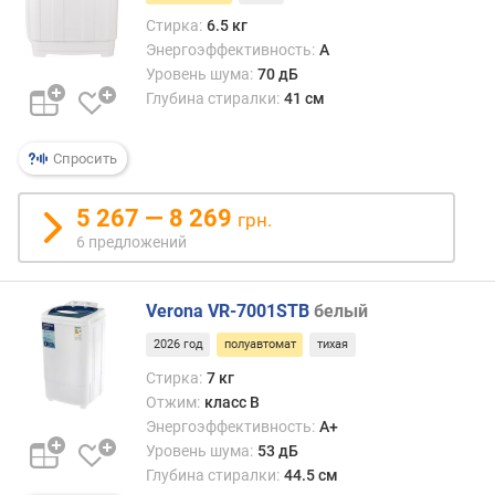
и
Стирка:
6.5 кг
р
Энергоэффективность:
A
и
Уровень шума:
70 дБ
н
Глубина стиралки:
41 см
а
(
с
Спросить
м
)
5 267 — 8 269
грн.
6 предложений
г
л
у
Verona VR-7001STB
белый
б
и
2026 год
полуавтомат
тихая
н
Стирка:
7 кг
а
Отжим:
класс B
(
Энергоэффективность:
A+
с
Уровень шума:
53 дБ
м
Глубина стиралки:
44.5 см
)