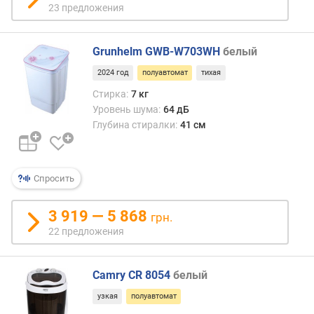
н
23 предложения
и
я
Grunhelm GWB-W703WH
белый
(
n
2024 год
полуавтомат
тихая
e
Стирка:
7 кг
w
Уровень шума:
64 дБ
)
Глубина стиралки:
41 см
п
о
т
Спросить
р
е
б
3 919 — 5 868
грн.
л
22 предложения
е
н
и
Camry CR 8054
белый
е
узкая
полуавтомат
э