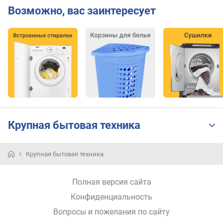
ч
Возможно, вас заинтересует
)
к
л
а
с
с
о
т
ж
и
Крупная бытовая техника
м
а
Крупная бытовая техника
Полуавтоматические
к
стиральные
л
машины
Полная версия сайта
а
нередко
с
называют
Конфиденциальность
с
дачными,
Вопросы и пожелания по сайту
ш
поскольку