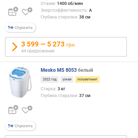
Отжим:
1400 об/мин
п
Энергоэффективность:
A
о
Глубина стиралки:
38 см
о
Спросить
т
з
ы
3 599 — 5 273
грн.
в
44 предложения
а
м
Mesko MS 8053
белый
п
2022 год
узкая
полуавтомат
о
д
Стирка:
3 кг
а
Глубина стиралки:
37 см
т
е
д
о
Спросить
б
а