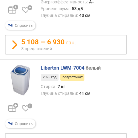
Энергоэффективность:
A+
ш
Уровень шума:
53 дБ
к
Глубина стиралки:
40 см
и
(
Спросить
к
г
5 108 — 6 930
грн.
)
8 предложений
у
р
Liberton LWM-7004
белый
о
в
2025 год
полуавтомат
е
Стирка:
7 кг
н
Глубина стиралки:
41 см
ь
ш
у
м
а
Спросить
(
о