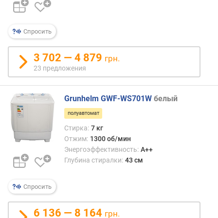
я
к
Спросить
л
а
3 702 — 4 879
грн.
с
23 предложения
с
э
н
Grunhelm GWF-WS701W
белый
е
р
полуавтомат
г
Стирка:
7 кг
о
Отжим:
1300 об/мин
п
Энергоэффективность:
A++
о
Глубина стиралки:
43 см
т
р
е
Спросить
б
л
6 136 — 8 164
е
грн.