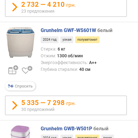
в
2 732 — 4 210
грн.
л
23 предложения
е
н
и
Grunhelm GWF-WS601W
белый
я
2024 год
узкая
полуавтомат
п
Стирка:
6 кг
о
Отжим:
1300 об/мин
к
Энергоэффективность:
A++
о
Глубина стиралки:
40 см
л
и
ч
Спросить
е
с
5 335 — 7 298
грн.
т
30 предложений
в
у
п
Grunhelm GWB-W501P
белый
р
е
2024 год
узкая
полуавтомат
тихая