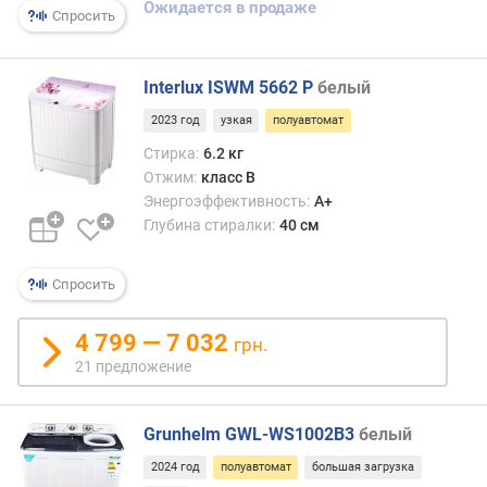
Ожидается в продаже
Спросить
т
и
п
Interlux ISWM 5662 P
белый
о
2023 год
узкая
полуавтомат
б
Стирка:
6.2 кг
ъ
Отжим:
класс B
е
Энергоэффективность:
A+
м
Глубина стиралки:
40 см
б
а
р
Спросить
а
б
4 799 — 7 032
грн.
а
21 предложение
н
а
(
Grunhelm GWL-WS1002B3
белый
л
)
2024 год
полуавтомат
большая загрузка