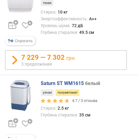
тихая
к
Стирка:
10 кг
о
Энергоэффективность:
A++
л
и
Уровень шума:
72 дБ
ч
Глубина стиралки:
49.5 см
е
Спросить
с
т
7 229 — 7 302
грн.
в
3 предложения
о
п
р
Saturn ST WM1615
белый
о
г
узкая
полуавтомат
р
4.7 /
3
отзыва
а
Стирка:
2.5 кг
м
Глубина стиралки:
35 см
м
(
ш
т