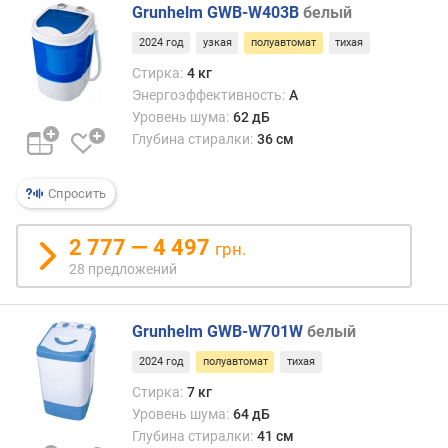
Grunhelm GWB-W403B
белый
к
2024 год
узкая
полуавтомат
тихая
л
а
Стирка:
4 кг
с
Энергоэффективность:
A
с
Уровень шума:
62 дБ
э
Глубина стиралки:
36 см
н
е
р
Спросить
г
о
2 777 — 4 497
грн.
п
28 предложений
о
т
р
Grunhelm GWB-W701W
белый
е
б
2024 год
полуавтомат
тихая
л
Стирка:
7 кг
е
Уровень шума:
64 дБ
н
Глубина стиралки:
41 см
и