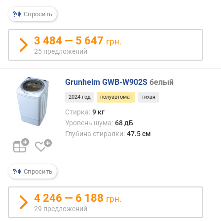
залив
я
вруч
р
Спросить
ведр
н
или
о
3 484 — 5 647
грн.
из
с
25 предложений
шланг
т
что
и
делае
Grunhelm GWB-W902S
белый
маши
о
идеа
т
2024 год
полуавтомат
тихая
для
д
Стирка:
9 кг
дач
е
Уровень шума:
68 дБ
и
ш
Глубина стиралки:
47.5 см
сель
е
местн
в
Благо
ы
отсут
х
Спросить
ТЭНа
к
и
д
4 246 — 6 188
слож
грн.
о
элект
29 предложений
р
устро