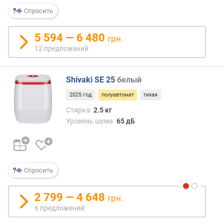
)
Спросить
м
а
5 594 — 6 480
грн.
к
12 предложений
с
.
с
Shivaki SE 25
белый
к
2025 год
полуавтомат
тихая
о
р
Стирка:
2.5 кг
о
Уровень шума:
65 дБ
с
т
ь
о
Спросить
т
ж
и
2 799 — 4 648
грн.
м
6 предложений
а