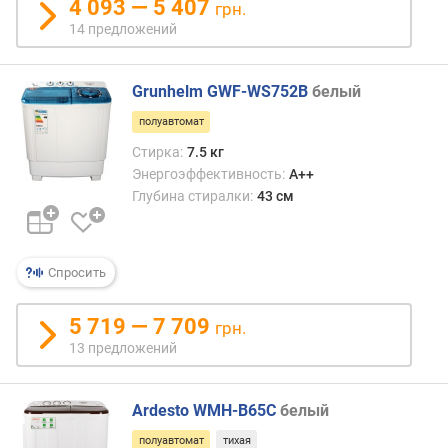
4 093 — 5 407
т
грн.
ж
14 предложений
и
м
)
Grunhelm GWF-WS752B
белый
(
полуавтомат
д
Стирка:
7.5 кг
Б
)
Энергоэффективность:
A++
Глубина стиралки:
43 см
в
ы
с
Спросить
о
т
а
5 719 — 7 709
грн.
(
13 предложений
с
м
)
Ardesto WMH-B65C
белый
полуавтомат
тихая
ш