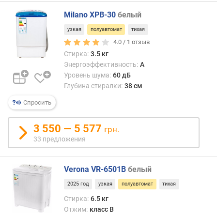
(
о
Milano XPB-30
белый
б
узкая
полуавтомат
тихая
/
м
4.0 /
1
отзыв
и
Стирка:
3.5 кг
н
Энергоэффективность:
A
)
Уровень шума:
60 дБ
Глубина стиралки:
38 см
з
а
Спросить
г
р
3 550 — 5 577
грн.
у
33 предложения
з
к
а
Verona VR-6501B
белый
д
л
2025 год
узкая
полуавтомат
тихая
я
Стирка:
6.5 кг
с
Отжим:
класс B
у