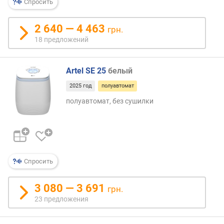
Спросить
)
2 640 — 4 463
р
грн.
а
18 предложений
с
х
о
Artel SE 25
белый
д
2025 год
полуавтомат
в
о
полуавтомат, без сушилки
д
ы
з
а
ц
Спросить
и
к
л
3 080 — 3 691
грн.
(
23 предложения
л
)