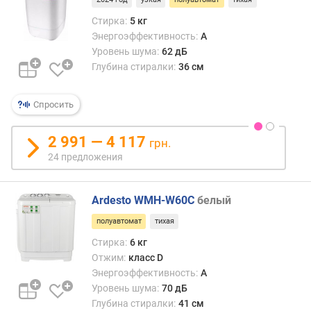
д
Стирка:
5 кг
л
Энергоэффективность:
A
о
Уровень шума:
62 дБ
ж
Глубина стиралки:
36 см
е
н
и
Спросить
й
2 991 — 4 117
грн.
з
24 предложения
а
г
Ardesto WMH-W60C
белый
р
у
полуавтомат
тихая
з
Стирка:
6 кг
к
Отжим:
класс D
а
Энергоэффективность:
A
(
к
Уровень шума:
70 дБ
г
Глубина стиралки:
41 см