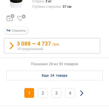
н
Стирка:
3 кг
е
Глубина стиралки:
37 см
р
г
и
и
Спросить
н
а
1
3 088 — 4 737
грн.
0
18 предложений
0
ц
и
Показано 24 из 93 товаров
к
л
еще
24
товара
о
в
(
к
1
2
3
4
В
т
*