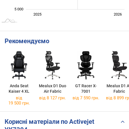
5 000
Січ. 2025
Лип.
2027
2025
2026
L
Рекомендуємо
Anda Seat
Mealux D1 Duo
GT Racer X-
Mealux D1 A
Kaiser 4 XL
Air Fabric
7001
Fabric
від
від 8 127 грн.
від 7 590 грн.
від 8 899 гр
19 500 грн.
Корисні матеріали по Activejet