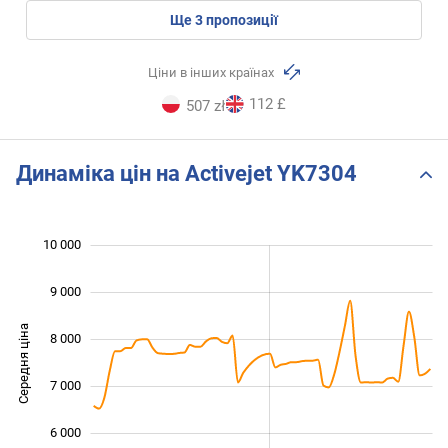
ще
3
пропозиції
Ціни в інших країнах
112 £
507 zł
Динаміка цін на Activejet YK7304
10 000
 000
 000
 000
9 000
Середня ціна
8 000
10 000
7 000
6 000