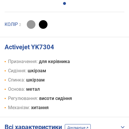
КОЛІР
2
Activejet YK7304
Призначення:
для керівника
Сидіння:
шкірзам
Спинка:
шкірзам
Основа:
метал
Регулювання:
висоти сидіння
Механізм:
хитання
Всі характеристики
Докладніше