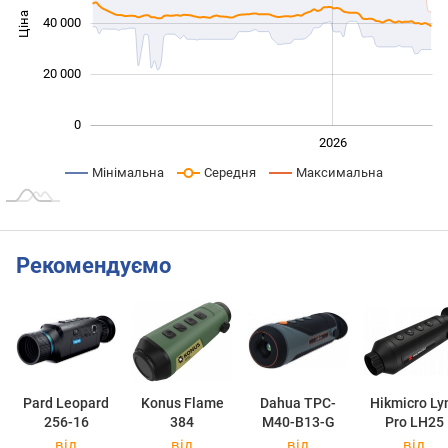
Ціна
40 000
10 000
20 000
0
2024
2025
2028
2026
L
Мінімальна
Середня
Максимальна
Рекомендуємо
Pard Leopard
Konus Flame
Dahua TPC-
Hikmicro Ly
256-16
384
M40-B13-G
Pro LH25
від
від
від
від