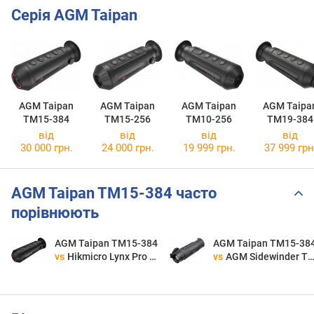
Серія AGM Taipan
AGM Taipan
AGM Taipan
AGM Taipan
AGM Taipa
TM15-384
TM15-256
TM10-256
TM19-384
від
від
від
від
30 000 грн.
24 000 грн.
19 999 грн.
37 999 грн
AGM Taipan TM15-384 часто
порівнюють
AGM Taipan TM15-384
AGM Taipan TM15-38
vs
Hikmicro Lynx Pro LH15
vs
AGM Sidewinder TM35-640