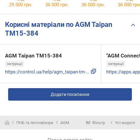
29 500 грн.
36 000 грн.
36 000 грн.
36 000 грн
Корисні матеріали по AGM Taipan
TM15-384
AGM Taipan TM15-384
"AGM Connect
інструкції
інструкції
https://control.ua/help/agm_taipan-tm-384_ua.pdf
Додати посилання
ПНБ та тепловізори
AGM
Фільтр
Усі моделі