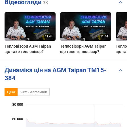
Відеоогляди
33
Тепловізори AGM Taipan
Тепловізори AGM Taipan
Тепло
що таке тепловізор?
що таке тепловізор?
що та
Динаміка цін на AGM Taipan TM15-
384
Ціна
К-сть магазинів
 000
 000
 000
 000
 000
 000
80 000
60 000