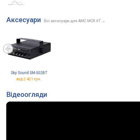
Аксесуари
Всі аксесуари для AMC MCR 6T
→
Sky Sound SM-302BT
від 2 421 грн.
Відеоогляди