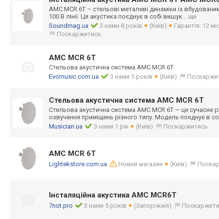
AMC MCR 6T – стельові металеві динаміки із вбудова
100 В лінії. Ця акустика поєднує в собі вишук
... ще
Soundmag.ua
З нами 8 років
(Київ)
Гарантія: 12 мі
Поскаржитись
AMC MCR 6T
Стельова акустична система AMC MCR 6T
Evomusic.com.ua
З нами 5 років
(Київ)
Поскаржи
Стельова акустична система AMC MCR 6T
Стельова акустична система AMC MCR 6T — це сучасне р
озвучення приміщень різного типу. Модель поєднує в со
Musician.ua
З нами 1 рік
(Київ)
Поскаржитись
AMC MCR 6T
Lightekstore.com.ua
Новий магазин
(Київ)
Поска
Інсталяційна акустика AMC MCR6T
7not.pro
З нами 5 років
(Запоріжжя)
Поскаржит