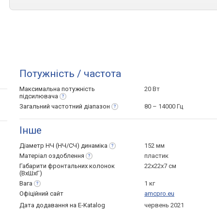
Потужність / частота
Максимальна потужність
20 Вт
підсилювача
Загальний частотний
діапазон
80 – 14000 Гц
Інше
Діаметр НЧ (НЧ/СЧ)
динаміка
152 мм
Матеріал
оздоблення
пластик
Габарити фронтальних колонок
22x22x7 см
(ВхШхГ)
Вага
1 кг
Офіційний сайт
amcpro.eu
Дата додавання на E-Katalog
червень 2021