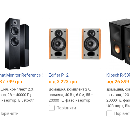
at Monitor Reference 5A
Edifier P12
Klipsch R-5
37 799 грн.
від 3 223 грн.
від 26 899 
шня, комплект 2.0,
домашня, комплект 2.0,
домашня, ком
на, 28 – 40000 Гц,
пасивна, 40 Вт, 6 Ом, 55 –
активна, 120 
інвертор, Bluetooth,
20000 Гц, фазоінвертор
20000 Гц, фа
USB-порт, Bl
порівняти
порівняти
порівн