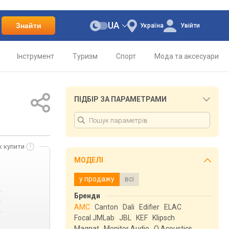
UA
Знайти
Україна
Увійти
Інструмент
Туризм
Спорт
Мода та аксесуари
ПІДБІР ЗА ПАРАМЕТРАМИ
к купити
МОДЕЛІ
у продажу
всі
.
Бренди
.
AMC
Canton
Dali
Edifier
ELAC
.
Focal JMLab
JBL
KEF
Klipsch
Magnat
Monitor Audio
Q Acoustics