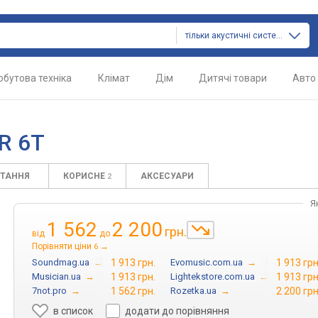
тільки акустичні системи
обутова техніка
Клімат
Дім
Дитячі товари
Авто
R 6T
ИТАННЯ
КОРИСНЕ
АКСЕСУАРИ
2
Я
1 562
2 200
грн.
від
до
Порівняти ціни
→
6
Soundmag.ua
→
1 913 грн.
Evomusic.com.ua
→
1 913 грн
Musician.ua
→
1 913 грн.
Lightekstore.com.ua
→
1 913 грн
7not.pro
→
1 562 грн.
Rozetka.ua
→
2 200 грн
в список
додати до порівняння