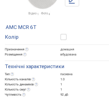
Відео
Фото
1
4
AMC MCR 6T
Колір
Призначення
домашня
Розміщення
вбудована
Технічні характеристики
Тип
пасивна
Кількість
каналів
1.0
Кількість
динаміків
1
Кількість
смуг
1
Чутливість
92 дБ