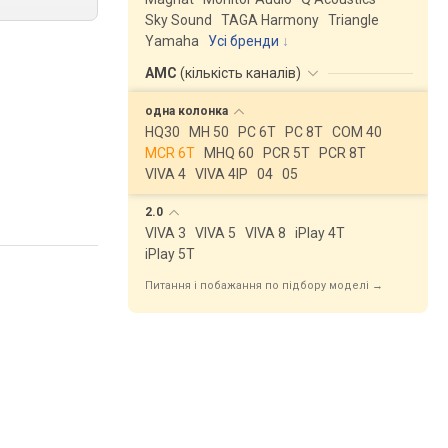
Sky Sound
TAGA Harmony
Triangle
Yamaha
Усі бренди
AMC
(
кількість каналів
)
одна
колонка
HQ30
MH 50
PC 6T
PC 8T
COM 40
MCR 6T
MHQ 60
PCR 5T
PCR 8T
VIVA 4
VIVA 4IP
04
05
2.0
VIVA 3
VIVA 5
VIVA 8
iPlay 4T
iPlay 5T
Питання і побажання по підбору моделі →