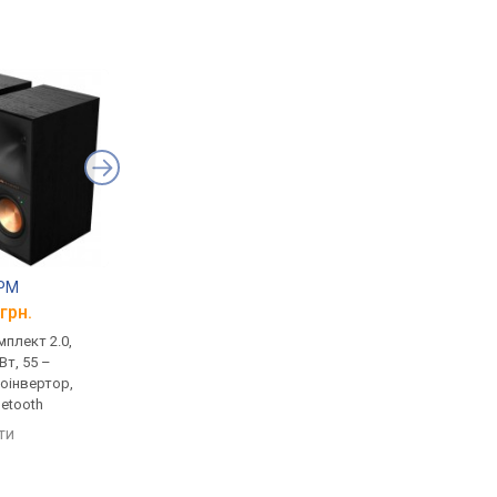
0PM
JBL 4329P
HECO Victa Prime 2
грн.
від 111 499 грн.
від 9 300 грн.
плект 2.0,
моніторна, комплект 2.0,
домашня, комплект 2
Вт, 55 –
активна, 600 Вт, 28 –
пасивна, 130 Вт, 8 Ом,
зоінвертор,
25000 Гц, фазоінвертор,
40000 Гц, фазоінверт
uetooth
USB-порт, Bluetooth, aptX
порівняти
яти
порівняти