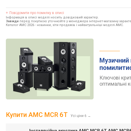
Повідомити про помилку в описі
Інформація в описі моделі носить довідковий характер.
Завжди
перед покупкою уточнюйте у менеджера інтернет-магазину характе
Каталог AMC 2026
- новинки, хіти продажів і найактуальніші моделі AMC.
Музичний 
помилити
Ключові крит
оптимальні к
Купити AMC MCR 6T
Усі ціни 6
→
Інсталяційна акустика AMC MCR 6T AMC MCR