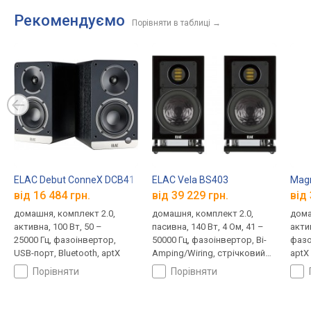
Рекомендуємо
Порівняти в таблиці
→
ELAC Debut ConneX DCB41
ELAC Vela BS403
Magn
від 16 484 грн.
від 39 229 грн.
від 
домашня, комплект 2.0,
домашня, комплект 2.0,
дома
активна, 100 Вт, 50 –
пасивна, 140 Вт, 4 Ом, 41 –
актив
25000 Гц, фазоінвертор,
50000 Гц, фазоінвертор, Bi-
фазо
USB-порт, Bluetooth, aptX
Amping/Wiring, стрічковий
aptX
випромінювач
порівняти
порівняти