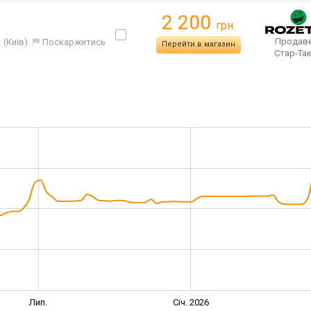
2 200
грн.
Продаве
(Київ)
Поскаржитись
Перейти в магазин
Стар-Та
Лип.
Січ. 2026