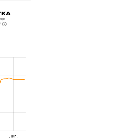
ць:
к!
Лип.