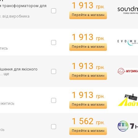
1 913
ним трансформатором для
грн.
Перейти в магазин
с. від виробника
1 913
грн.
Перейти в магазин
тись
1 913
грн.
ішення для якісного
... ще
Перейти в магазин
1 913
грн.
ржитись
Перейти в магазин
1 562
грн.
ись
Перейти в магазин