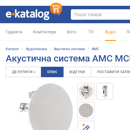
Гаджети
Комп'ютери
Фото
TV
Аудіо
П
Каталог
/
Аудіотехніка
/
Акустичні системи
/
AMC
Акустична система AMC MC
ДЕ КУПИТИ
ОПИС
ВІДГУКИ
ПОСТАВИТИ ЗАП
6