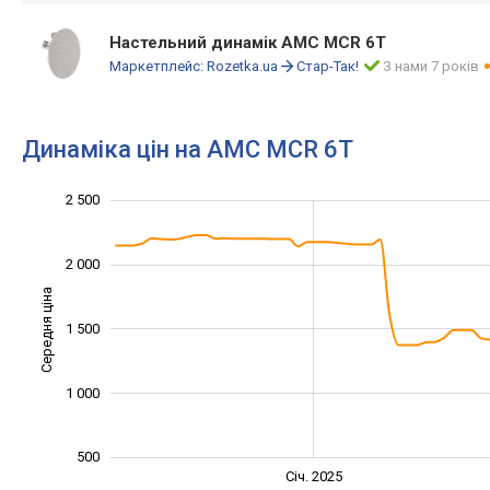
Настельний динамік AMC MCR 6T
Маркетплейс:
Rozetka.ua
Стар-Так!
З нами 7 років
Динаміка цін на AMC MCR 6T
1 200
3 000
-500
400
600
800
0
2 500
2 000
Середня ціна
1 000
1 500
1 000
500
Січ. 2027
Лип.
Січ. 2025
L