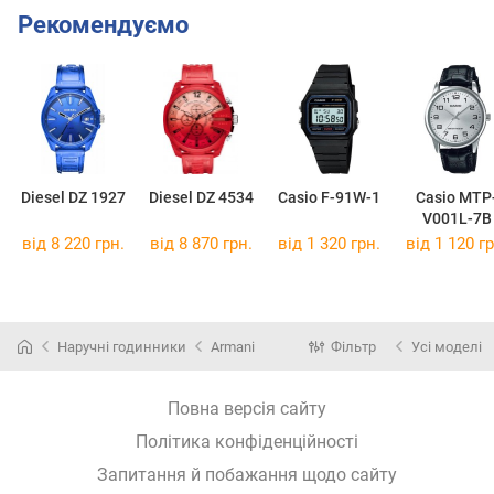
Рекомендуємо
Diesel DZ 1927
Diesel DZ 4534
Casio F-91W-1
Casio MTP
V001L-7B
від 8 220 грн.
від 8 870 грн.
від 1 320 грн.
від 1 120 гр
Наручні годинники
Armani
Фільтр
Усі моделі
Повна версія сайту
Політика конфіденційності
Запитання й побажання щодо сайту