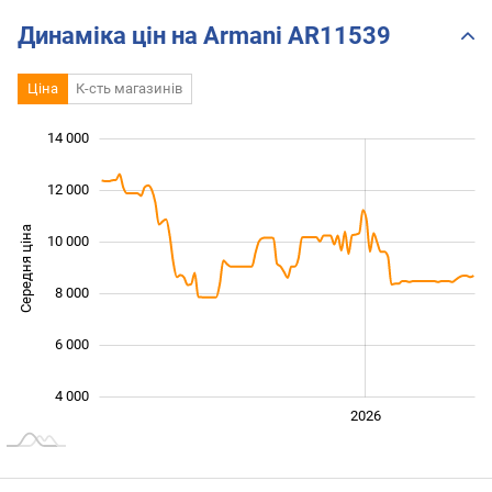
Динаміка цін на Armani AR11539
Ціна
К-сть магазинів
14 000
 000
 000
0
12 000
Середня ціна
10 000
10 000
8 000
6 000
4 000
2024
2025
2028
2026
L