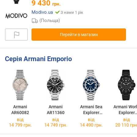
9 430
грн.
Modivo.ua
З нами 1 рік
(Польща)
Перейти в магазин
Серія Armani Emporio
Armani
Armani
Armani Sea
Armani Wor
AR60082
AR11360
Explorer
Explorer
AR60079
AR11784
від
від
від
від
14 799 грн.
14 749 грн.
14 490 грн.
20 110 грн