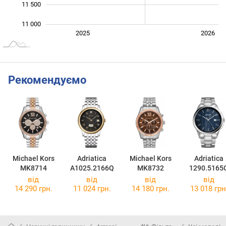
11 500
11 000
Січ. 2025
Лип.
2027
2025
2026
L
Рекомендуємо
Michael Kors
Adriatica
Michael Kors
Adriatica
MK8714
A1025.2166Q
MK8732
1290.5165
від
від
від
від
14 290 грн.
11 024 грн.
14 180 грн.
13 018 грн