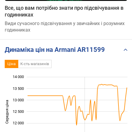
Все, що вам потрібно знати про підсвічування в
годинниках
Види сучасного підсвічування у звичайних і розумних
годинниках
Динаміка цін на Armani AR11599
Ціна
К-сть магазинів
14 000
 000
 500
 500
13 500
13 000
Середня ціна
12 500
11 000
12 000