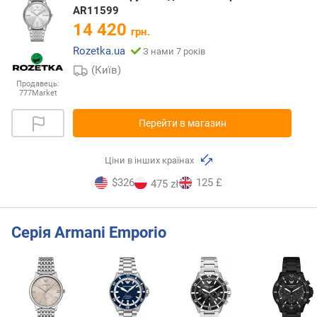
AR11599
14 420
грн.
Rozetka.ua
З нами 7 років
(Київ)
Продавець:
777Market
Перейти в магазин
Ціни в інших країнах
$326
125 £
475 zł
Серія Armani Emporio