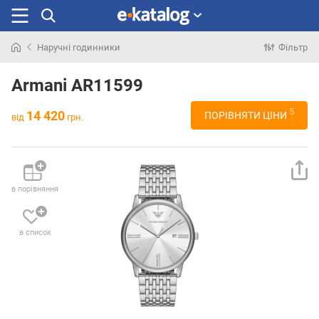
Наручні годинники
Фільтр
Шукали
раніше
Armani AR11599
5
14 420
ПОРІВНЯТИ ЦІНИ
від
грн.
в порівняння
в список