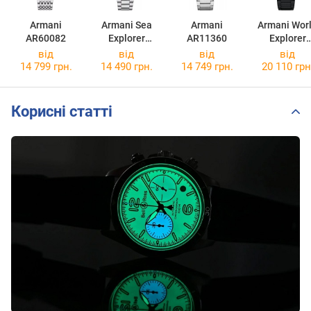
Armani
Armani Sea
Armani
Armani Wor
AR60082
Explorer
AR11360
Explorer
AR60079
AR11784
від
від
від
від
14 799 грн.
14 490 грн.
14 749 грн.
20 110 грн
Корисні статті