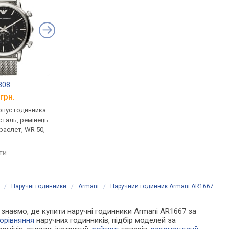
808
Armani AR1979
Armani AR11091
грн.
від 21 070 грн.
від 20 090 грн.
рпус годинника
кварцові, корпус годинника
кварцові, корпус го
таль, ремінець:
нержавіюча сталь, ремінець:
нержавіюча сталь, р
раслет, WR 50,
браслет сталь, WR 50, Італія
браслет сталь, WR 30,
порівняти
порівняти
яти
/
Наручні годинники
/
Armani
/
Наручний годинник Armani AR1667
Ми знаємо, де купити наручні годинники Armani AR1667 за
орівняння
наручних годинників, підбір моделей за