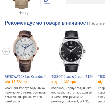
Фото
6
Рекомендуємо товари в наявності
Наручні 
AEROWATCH Les Grandes Classiques 42991RO04
TISSOT Classic Dream T129.410.16.
TISS
від 13 561 грн.
від 11 140 грн.
від 
кварцові, корпус годинника
кварцові, корпус годинника
квар
нержавіюча сталь, ремінець:
нержавіюча сталь, механізм
нерж
ремінець шкіряний, WR 50,
з каменями, ремінець:
з ка
Швейцарія
ремінець шкіряний, WR 50,
ремі