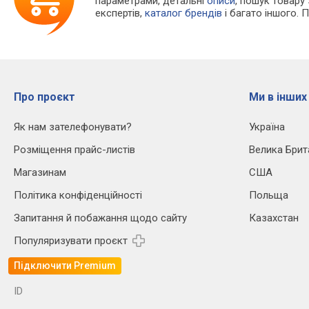
параметрами, детальні
описи
, пошук товару
експертів,
каталог брендів
і багато іншого. 
Про проєкт
Ми в інших
Як нам зателефонувати?
Україна
Розміщення прайс-листів
Велика Брит
Магазинам
США
Політика конфіденційності
Польща
Запитання й побажання щодо сайту
Казахстан
Популяризувати проєкт
Підключити Premium
ID