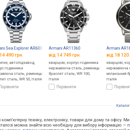
ni Sea Explorer AR60079
Armani AR11360
Armani AR1
14 490 грн.
від 14 749 грн.
від 18 120 
нічні, автопідзавод,
кварцові, корпус годинника
кварцові, ко
ус годинника
нержавіюча сталь, ремінець:
нержавіюча с
авіюча сталь, ремінець:
браслет сталь, WR 100,
міланський б
лет сталь, WR 50, Італія
Італія
Італія
порівняти
порівняти
порівн
Каталог
 і комп'ютерну техніку, електроніку, товари для дому та офісу. 
каталозі можна знайти всю необхідну для вибору інформацію —
п