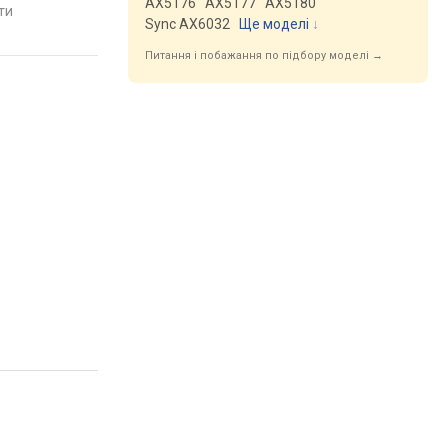
AX5176
AX5177
AX5180
Швейцарія
яти
порівняти
порівняти
Sync AX6032
Ще моделі
↓
Питання і побажання по підбору моделі →