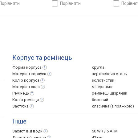
царія
Швейцарія
порівняти
порівняти
порівн
Корпус та ремінець
Форма
корпуса
кругла
Матеріал
корпуса
нержавіюча сталь
Колір
корпуса
золотистий
Матеріал
скла
мінеральне
Ремінець
ремінець шкіряний
Колір
ремінця
бежевий
Застібка
класична (з пряжкою)
Інше
Захист від
води
50 WR / 5 ATM
Діаметр /
ширина
42 мм