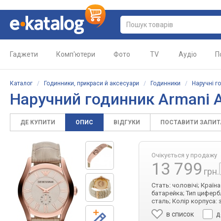
Гаджети
Комп'ютери
Фото
TV
Аудіо
П
Каталог
/
Годинники, прикраси й аксесуари
/
Годинники
/
Наручні г
Наручний годинник Armani 
ДЕ КУПИТИ
ОПИС
ВІДГУКИ
ПОСТАВИТИ ЗАПИ
Очікується у продажу
13 799
грн.
Стать: чоловічі; Країн
батарейка; Тип циферб
сталь; Колір корпуса: 
в список
д