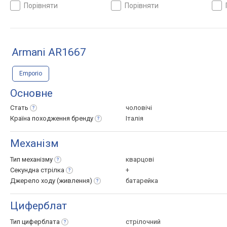
Швейцарія
Швей
порівняти
порівняти
Armani AR1667
Emporio
Основне
Стать
чоловічі
Країна походження
бренду
Італія
Механізм
Тип
механізму
кварцові
Секундна
стрілка
+
Джерело ходу
(живлення)
батарейка
Циферблат
Тип
циферблата
стрілочний