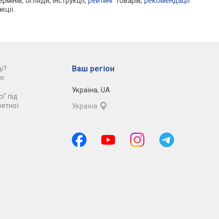
рмінів, огляди, інструкції,
рейтинг
товарів,
рекомендації
кції.
Ваш регіон
і?
r.
Україна
,
UA
і" під
ретної
Україна