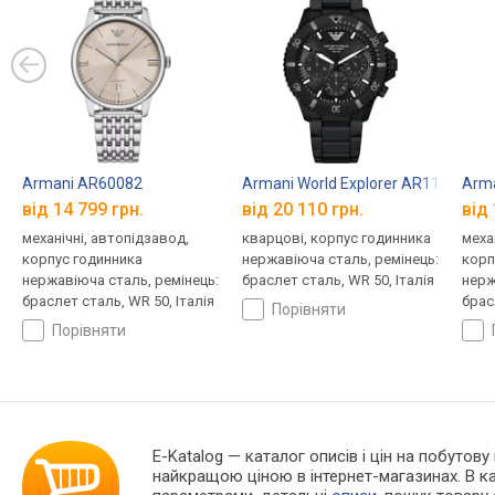
Armani AR60082
Armani World Explorer AR11784
Arma
від 14 799 грн.
від 20 110 грн.
від 
механічні, автопідзавод,
кварцові, корпус годинника
меха
корпус годинника
нержавіюча сталь, ремінець:
корп
нержавіюча сталь, ремінець:
браслет сталь, WR 50, Італія
нерж
браслет сталь, WR 50, Італія
брас
порівняти
порівняти
E-Katalog
— каталог описів і цін на побутову
найкращою ціною в інтернет-магазинах. В 