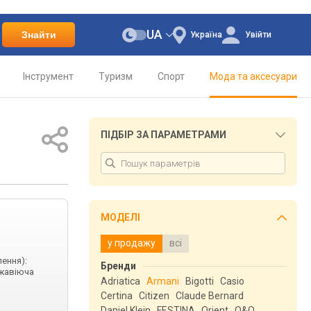
UA
Знайти
Україна
Увійти
Інструмент
Туризм
Спорт
Мода та аксесуари
ПІДБІР ЗА ПАРАМЕТРАМИ
МОДЕЛІ
у продажу
всі
лення):
Бренди
ржавіюча
Adriatica
Armani
Bigotti
Casio
Certina
Citizen
Claude Bernard
Daniel Klein
FESTINA
Orient
Q&Q