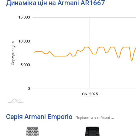
Динаміка цін на Armani AR1667
-10 000
25 000
20 000
-4 000
-2 000
-5 000
2 000
4 000
15 000
10 000
Середня ціна
10 000
5 000
0
Січ. 2027
Лип.
Січ. 2025
L
Серія Armani Emporio
Порівняти в таблиці
→