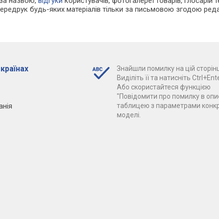
 за назвою,
відгуки
користувачів, фотогалереї товарів, глосарій те
Передрук будь-яких матеріалів тільки за письмовою згодою реда
 країнах
Знайшли помилку на цій сторінц
Виділіть її та натисніть Ctrl+Ente
Або скористайтеся функцією
"Повідомити про помилку в опис
анія
таблицею з параметрами конк
моделі.