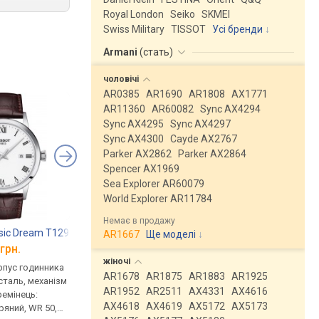
Royal London
Seiko
SKMEI
Swiss Military
TISSOT
Усі бренди
Armani
(
стать
)
чоловічі
AR0385
AR1690
AR1808
AX1771
AR11360
AR60082
Sync AX4294
Sync AX4295
Sync AX4297
Sync AX4300
Cayde AX2767
Parker AX2862
Parker AX2864
Spencer AX1969
Sea Explorer AR60079
World Explorer AR11784
Немає в продажу
sic Dream T129.410.16.013.00
TISSOT T109.410.16.053.00
Adriatica 8135.52B
AR1667
Ще моделі
↓
грн.
від 11 140 грн.
від 15 270 грн.
жіночі
рпус годинника
кварцові, корпус годинника
кварцові, корпус го
AR1678
AR1875
AR1883
AR1925
таль, механізм
нержавіюча сталь, механізм
нержавіюча сталь, ф
AR1952
AR2511
AX4331
AX4616
ремінець:
з каменями, ремінець:
місяця, ремінець: рем
AX4618
AX4619
AX5172
AX5173
ряний, WR 50,
ремінець шкіряний, WR 30,
шкіряний, WR 50, Шв