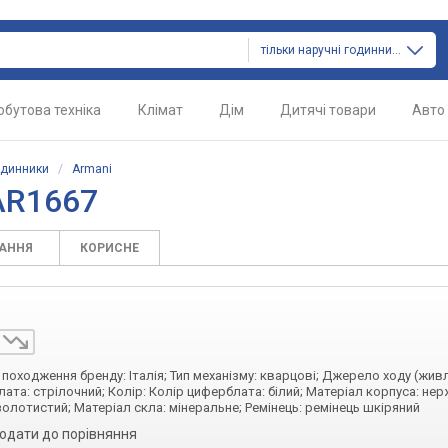
тільки наручні годинники
обутова техніка
Клімат
Дім
Дитячі товари
Авто
одинники
/
Armani
AR1667
ТАННЯ
КОРИСНЕ
а походження бренду: Італія; Тип механізму: кварцові; Джерело ходу (жив
лата: стрілочний; Колір: Колір циферблата: білий; Матеріал корпуса: не
золотистий; Матеріал скла: мінеральне; Ремінець: ремінець шкіряний
одати до порівняння