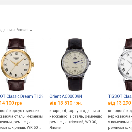
годинники Armani
→
053.00
OT Classic Dream T129.410.26.263.00
Orient AC00009N
TISSOT Clas
14 100 грн.
від 13 510 грн.
від 13 290 
цові, корпус годинника
кварцові, корпус годинника
кварцові, ко
авіюча сталь, механізм
нержавіюча сталь, ремінець:
нержавіюча с
менями, ремінець:
ремінець шкіряний, WR 30,
з каменями, 
нець шкіряний, WR 50,
Японія
ремінець шкі