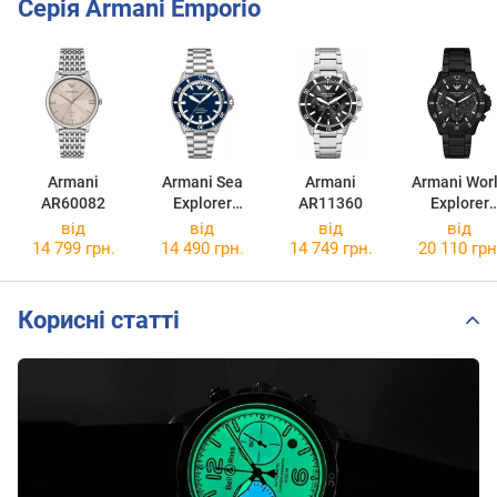
Серія Armani Emporio
Armani
Armani Sea
Armani
Armani Wor
AR60082
Explorer
AR11360
Explorer
AR60079
AR11784
від
від
від
від
14 799 грн.
14 490 грн.
14 749 грн.
20 110 грн
Корисні статті