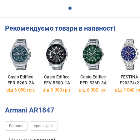
Рекомендуємо товари в наявності
Casio Edifice
Casio Edifice
Casio Edifice
FESTINA
EFR-526D-2A
EFV-550D-1A
EFR-526D-3A
F20374/2
від 6 050 грн.
від 6 900 грн.
від 6 300 грн.
від 7 840 гр
Armani AR1847
Emporio
хронограф