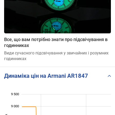
Все, що вам потрібно знати про підсвічування в
годинниках
Види сучасного підсвічування у звичайних і розумних
годинниках
Динаміка цін на Armani AR1847
9 500
 000
 000
 500
9 000