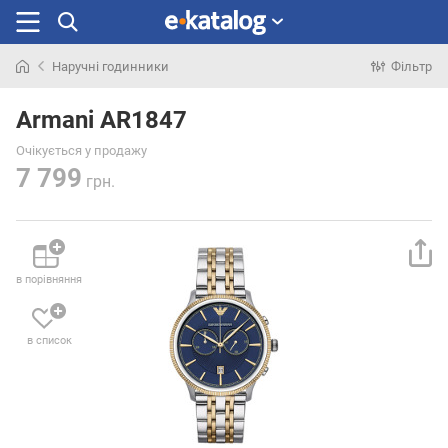
Наручні годинники
Фільтр
Шукали
раніше
Armani AR1847
Очікується у продажу
7 799
грн.
в порівняння
в список