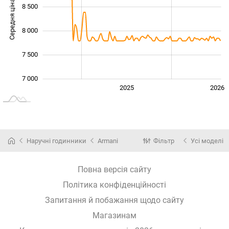
Середня ціна
8 500
7 000
8 000
7 500
7 000
2024
2027
2025
2026
L
Наручні годинники
Armani
Фільтр
Усі моделі
Повна версія сайту
Політика конфіденційності
Запитання й побажання щодо сайту
Магазинам