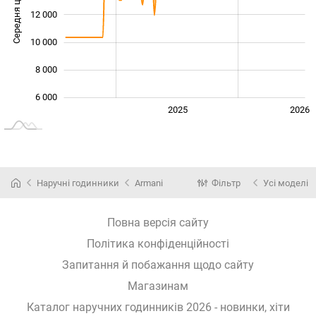
Середня ціна
12 000
10 000
10 000
8 000
6 000
2024
2027
2025
2026
L
Наручні годинники
Armani
Фільтр
Усі моделі
Повна версія сайту
Політика конфіденційності
Запитання й побажання щодо сайту
Магазинам
Каталог наручних годинників 2026 - новинки, хіти