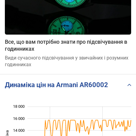
Все, що вам потрібно знати про підсвічування в
годинниках
Види сучасного підсвічування у звичайних і розумних
годинниках
Динаміка цін на Armani AR60002
18 000
 000
 000
 000
16 000
14 000