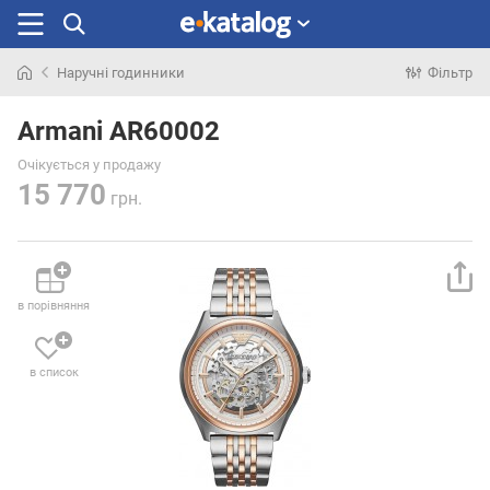
Наручні годинники
Фільтр
Шукали
раніше
Armani AR60002
Очікується у продажу
15 770
грн.
в порівняння
в список