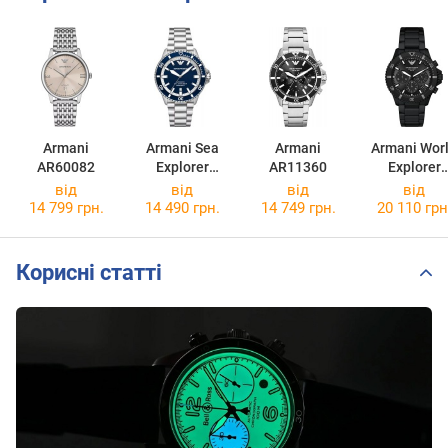
Armani
Armani Sea
Armani
Armani Wor
AR60082
Explorer
AR11360
Explorer
AR60079
AR11784
від
від
від
від
14 799 грн.
14 490 грн.
14 749 грн.
20 110 грн
Корисні статті