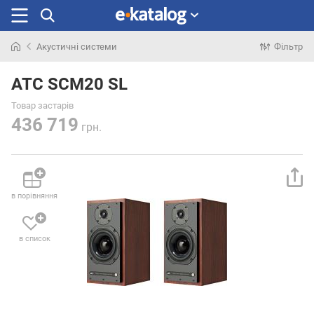
Акустичні системи
Фільтр
Шукали
раніше
ATC SCM20 SL
Товар застарів
436 719
грн.
в порівняння
в список