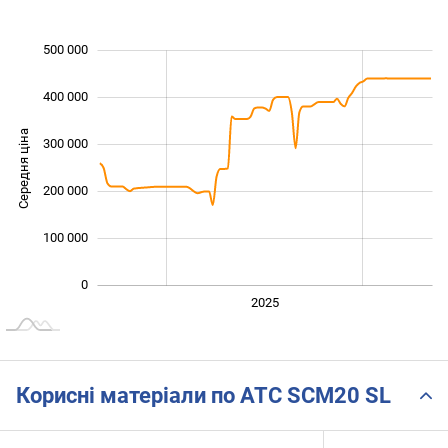
500 000
 000
 000
 000
400 000
Середня ціна
300 000
100 000
200 000
100 000
0
2024
2026
2027
2025
L
Корисні матеріали по ATC SCM20 SL