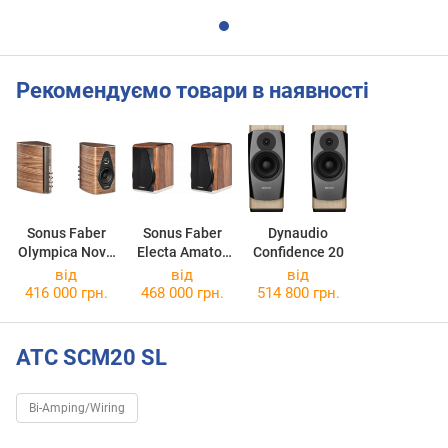
Рекомендуємо товари в наявності
Sonus Faber
Sonus Faber
Dynaudio
Olympica Nova
Electa Amator
Confidence 20
I
III
від
від
від
416 000 грн.
468 000 грн.
514 800 грн.
ATC SCM20 SL
Bi-Amping/Wiring