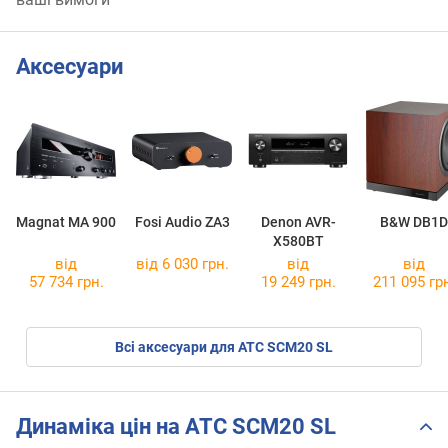
Аксесуари
Magnat MA 900
Fosi Audio ZA3
Denon AVR-
B&W DB1D
X580BT
від
від 6 030 грн.
від
від
57 734 грн.
19 249 грн.
211 095 гр
Всі аксесуари для ATC SCM20 SL
Динаміка цін на ATC SCM20 SL