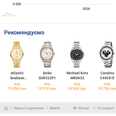
6 000
2024
2025
2028
2026
L
Рекомендуємо
Atlantic
Seiko
Michael Kors
Candino
Seabase
SUR322P1
MK8633
C4429/D
60348.45.91
від
від
від
від
13 454 грн.
14 910 грн.
14 860 грн.
14 756 грн
Наручні годинники
Atlantic
Фільтр
Усі моделі