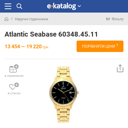
Наручні годинники
Фільтр
Шукали
раніше
Atlantic Seabase 60348.45.11
4
13 454 — 19 220
ПОРІВНЯТИ ЦІНИ
грн.
в порівняння
в список