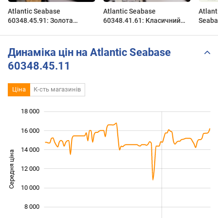
Atlantic Seabase
Atlantic Seabase
Atlant
60348.45.91: Золота
60348.41.61: Класичний
Seaba
Швейцарська Класика з
Швейцарський Стиль на
Сапфіром | Короткий
Кожен День | Короткий
огляд DEKA
огляд DEKA
Динаміка цін на Atlantic Seabase
60348.45.11
Ціна
К-сть магазинів
18 000
 000
 000
 000
16 000
14 000
Середня ціна
12 000
10 000
10 000
8 000