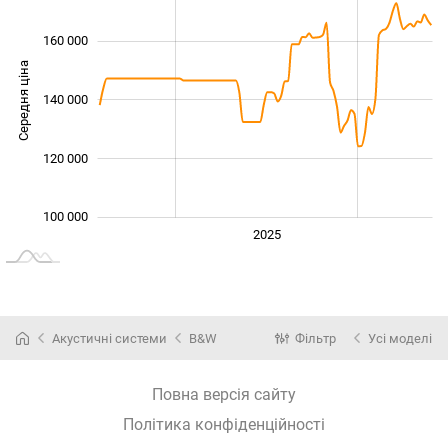
160 000
Середня ціна
140 000
100 000
120 000
100 000
2024
2026
2027
2025
L
Акустичні системи
B&W
Фільтр
Усі моделі
Повна версія сайту
Політика конфіденційності