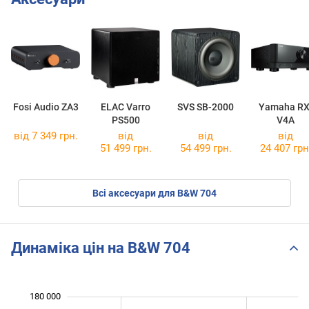
Fosi Audio ZA3
ELAC Varro
SVS SB-2000
Yamaha RX
PS500
V4A
від 7 349 грн.
від
від
від
51 499 грн.
54 499 грн.
24 407 грн
Всі аксесуари для B&W 704
Динаміка цін на B&W 704
180 000
 000
 000
 000
 000
 000
 000
 000