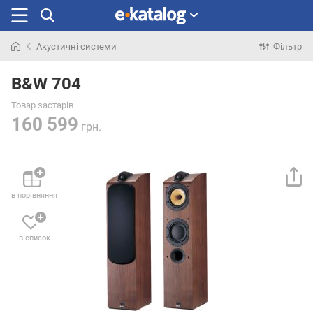
Акустичні системи
Фільтр
Шукали
раніше
B&W 704
Товар застарів
160 599
грн.
в порівняння
в список