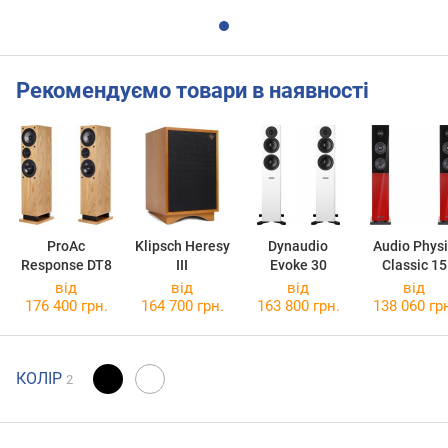
Рекомендуємо товари в наявності
ProAc
Klipsch Heresy
Dynaudio
Audio Phys
Response DT8
III
Evoke 30
Classic 15
від
від
від
від
176 400 грн.
164 700 грн.
163 800 грн.
138 060 гр
КОЛІР
2