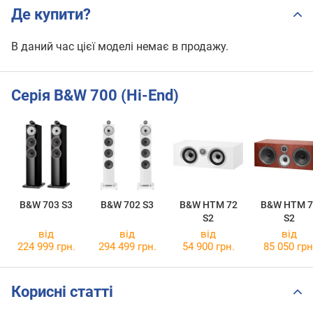
Де купити?
В даний час цієї моделі немає в продажу.
Серія B&W 700 (Hi-End)
B&W 703 S3
B&W 702 S3
B&W HTM 72
B&W HTM 7
S2
S2
від
від
від
від
224 999 грн.
294 499 грн.
54 900 грн.
85 050 грн
Корисні статті