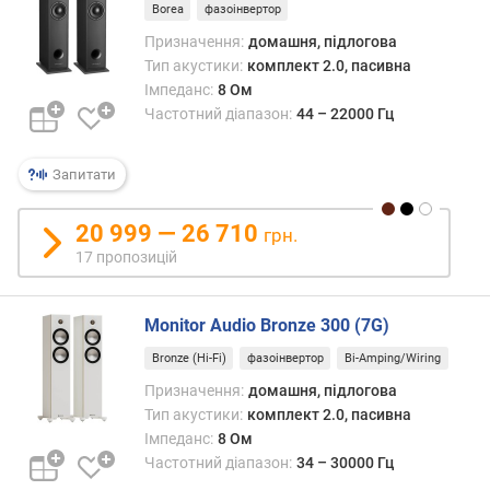
а
Borea
фазоінвертор
л
Призначення:
домашня, підлогова
/
Тип акустики:
комплект 2.0, пасивна
ш
Імпеданс:
8 Ом
у
Частотний діапазон:
44 – 22000 Гц
м
(
д
Запитати
Б
)
20 999 — 26 710
грн.
17 пропозицій
с
у
м
Monitor Audio Bronze 300 (7G)
а
р
Bronze (Hi-Fi)
фазоінвертор
Bi-Amping/Wiring
н
Призначення:
домашня, підлогова
а
Тип акустики:
комплект 2.0, пасивна
н
Імпеданс:
8 Ом
о
Частотний діапазон:
34 – 30000 Гц
м