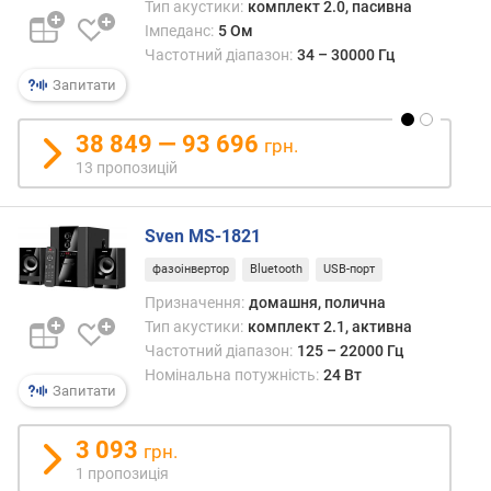
е
Тип акустики:
комплект 2.0, пасивна
в
Імпеданс:
5 Ом
и
Частотний діапазон:
34 – 30000 Гц
х
Запитати
з
а
38 849 — 93 696
грн.
в
13 пропозицій
і
д
г
Sven MS-1821
у
фазоінвертор
Bluetooth
USB-порт
к
а
Призначення:
домашня, полична
м
Тип акустики:
комплект 2.1, активна
и
Частотний діапазон:
125 – 22000 Гц
Номінальна потужність:
24 Вт
з
Запитати
а
д
3 093
грн.
а
1 пропозиція
т