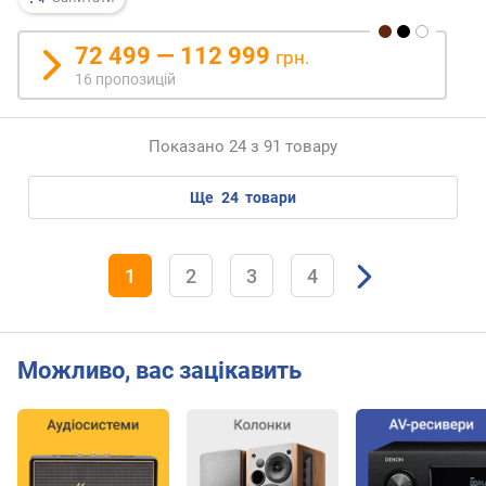
н
і
72 499 — 112 999
грн.
с
16 пропозицій
т
ь
(
Показано 24 з 91 товару
В
т
)
ще
24
товари
B
l
1
2
3
4
u
e
t
o
Можливо, вас зацікавить
o
t
h
д