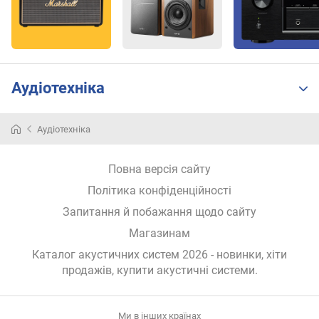
і
а
м
е
т
р
Аудіотехніка
д
и
н
Аудіотехніка
а
м
і
Повна версія сайту
к
Політика конфіденційності
а
Запитання й побажання щодо сайту
с
а
Магазинам
б
Каталог акустичних систем 2026 - новинки, хіти
в
продажів,
купити акустичні системи
.
у
ф
е
р
Ми в інших країнах