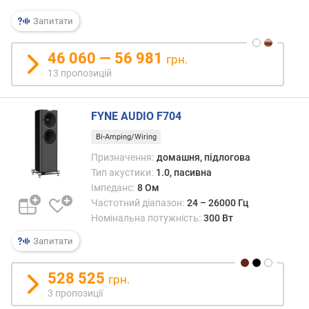
і
н
Запитати
а
л
46 060 — 56 981
грн.
ь
13 пропозицій
н
а
п
FYNE AUDIO F704
о
т
Bi-Amping/Wiring
у
Призначення:
домашня, підлогова
ж
Тип акустики:
1.0, пасивна
н
Імпеданс:
8 Ом
і
Частотний діапазон:
24 – 26000 Гц
с
т
Номінальна потужність:
300 Вт
ь
Запитати
(
В
528 525
т
грн.
)
3 пропозиції