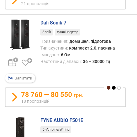
21 пропозиція
м
а
к
Dali Sonik 7
с
Sonik
фазоінвертор
и
м
Призначення:
домашня, підлогова
а
Тип акустики:
комплект 2.0, пасивна
л
Імпеданс:
6 Ом
ь
Частотний діапазон:
36 – 30000 Гц
н
а
Запитати
п
о
т
78 760 — 80 550
грн.
у
18 пропозицій
ж
н
і
FYNE AUDIO F501E
с
Bi-Amping/Wiring
т