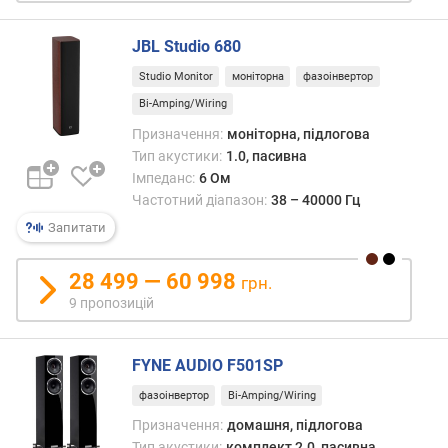
о
ю
JBL Studio 680
д
о
Studio Monitor
моніторна
фазоінвертор
д
Bi-Amping/Wiring
а
Призначення:
моніторна, підлогова
в
Тип акустики:
1.0, пасивна
а
Імпеданс:
6 Ом
н
Частотний діапазон:
38 – 40000 Гц
н
я
Запитати
з
28 499 — 60 998
грн.
а
9 пропозицій
к
і
л
FYNE AUDIO F501SP
ь
к
фазоінвертор
Bi-Amping/Wiring
і
Призначення:
домашня, підлогова
с
Тип акустики:
комплект 2.0, пасивна