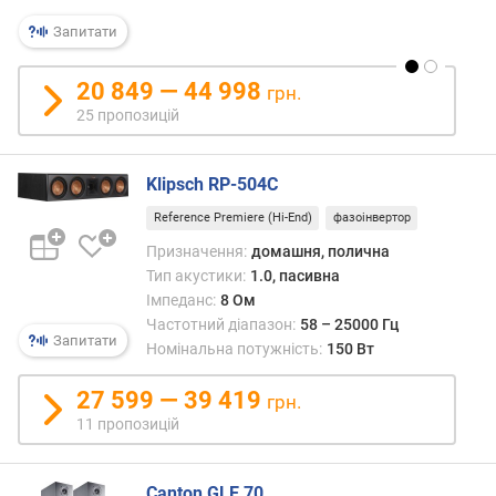
ч
а
Запитати
с
т
20 849 — 44 998
грн.
о
25 пропозицій
т
а
(
Klipsch RP-504C
Г
ц
Reference Premiere (Hi-End)
фазоінвертор
)
Призначення:
домашня, полична
Тип акустики:
1.0, пасивна
к
Імпеданс:
8 Ом
і
Частотний діапазон:
58 – 25000 Гц
л
Запитати
Номінальна потужність:
150 Вт
ь
к
27 599 — 39 419
грн.
і
11 пропозицій
с
т
ь
Canton GLE 70
к