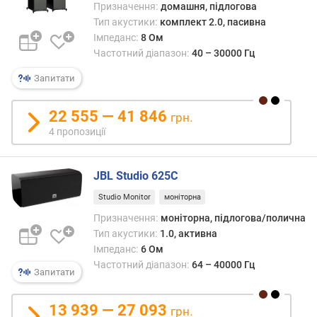
Призначення:
домашня, підлогова
а
Тип акустики:
комплект 2.0, пасивна
н
Імпеданс:
8 Ом
а
Частотний діапазон:
40 – 30000 Гц
л
)
Запитати
ц
22 555 — 41 846
е
грн.
н
4 пропозиції
т
р
(
JBL Studio 625C
В
Studio Monitor
моніторна
т
/
Призначення:
моніторна, підлогова/полична
к
Тип акустики:
1.0, активна
а
Імпеданс:
6 Ом
н
Частотний діапазон:
64 – 40000 Гц
Запитати
а
л
)
13 939 — 27 093
грн.