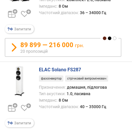
т
Імпеданс:
8 Ом
ю
Частотний діапазон:
36 – 34000 Гц
п
р
о
Запитати
п
о
89 899 — 216 000
з
грн.
и
20 пропозицій
ц
і
ELAC Solano FS287
й
фазоінвертор
стрічковий випромінювач
Призначення:
домашня, підлогова
ч
у
Тип акустики:
1.0, пасивна
т
Імпеданс:
8 Ом
л
Частотний діапазон:
40 – 35000 Гц
и
в
Запитати
і
с