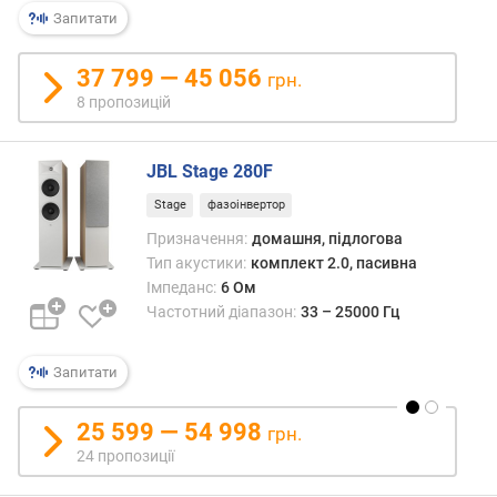
р
Запитати
н
і
37 799 — 45 056
грн.
с
8 пропозицій
т
ю
JBL Stage 280F
в
і
Stage
фазоінвертор
д
Призначення:
домашня, підлогова
д
Тип акустики:
комплект 2.0, пасивна
е
Імпеданс:
6 Ом
ш
Частотний діапазон:
33 – 25000 Гц
е
в
и
Запитати
х
д
25 599 — 54 998
грн.
о
24 пропозиції
д
о