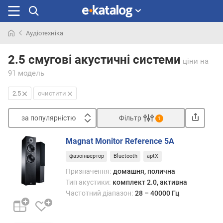
Аудіотехніка
Шукали
раніше
2.5 смугові акустичні системи
ціни
на
91 модель
2.5
очистити
за популярністю
Фільтр
1
Сортувати
Magnat Monitor Reference 5A
з
фазоінвертор
Bluetooth
aptX
а
п
Призначення:
домашня, полична
о
Тип акустики:
комплект 2.0, активна
п
Частотний діапазон:
28 – 40000 Гц
у
л
я