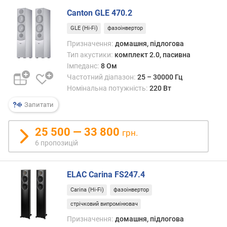
р
Canton GLE 470.2
о
г
GLE (Hi-Fi)
фазоінвертор
и
Призначення:
домашня, підлогова
х
Тип акустики:
комплект 2.0, пасивна
Імпеданс:
8 Ом
в
Частотний діапазон:
25 – 30000 Гц
і
Номінальна потужність:
220 Вт
д
д
Запитати
о
р
25 500 — 33 800
о
грн.
г
6 пропозицій
и
х
д
ELAC Carina FS247.4
о
Carina (Hi-Fi)
фазоінвертор
д
стрічковий випромінювач
е
ш
Призначення:
домашня, підлогова