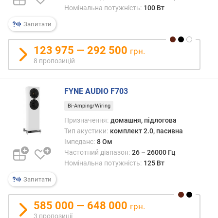
і
Номінальна потужність:
100 Вт
к
Запитати
і
в
123 975 — 292 500
грн.
к
8 пропозицій
і
л
ь
FYNE AUDIO F703
к
Bi-Amping/Wiring
і
с
Призначення:
домашня, підлогова
т
Тип акустики:
комплект 2.0, пасивна
ь
Імпеданс:
8 Ом
с
Частотний діапазон:
26 – 26000 Гц
м
Номінальна потужність:
125 Вт
у
г
Запитати
ф
585 000 — 648 000
грн.
р
3 пропозиції