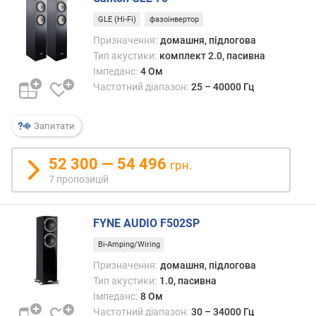
а
GLE (Hi-Fi)
фазоінвертор
н
Призначення:
домашня, підлогова
а
Тип акустики:
комплект 2.0, пасивна
л
Імпеданс:
4 Ом
і
Частотний діапазон:
25 – 40000 Гц
в
к
Запитати
і
л
52 300 — 54 496
ь
грн.
к
7 пропозицій
і
с
т
FYNE AUDIO F502SP
ь
Bi-Amping/Wiring
д
и
Призначення:
домашня, підлогова
н
Тип акустики:
1.0, пасивна
а
Імпеданс:
8 Ом
м
Частотний діапазон:
30 – 34000 Гц