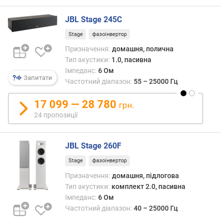
м
і
JBL Stage 245C
н
Stage
фазоінвертор
.
ч
Призначення:
домашня, полична
а
Тип акустики:
1.0, пасивна
с
Імпеданс:
6 Ом
Запитати
т
Частотний діапазон:
55 – 25000 Гц
о
т
17 099 — 28 780
грн.
а
24 пропозиції
(
Г
ц
JBL Stage 260F
)
Stage
фазоінвертор
м
Призначення:
домашня, підлогова
а
Тип акустики:
комплект 2.0, пасивна
к
Імпеданс:
6 Ом
с
Частотний діапазон:
40 – 25000 Гц
.