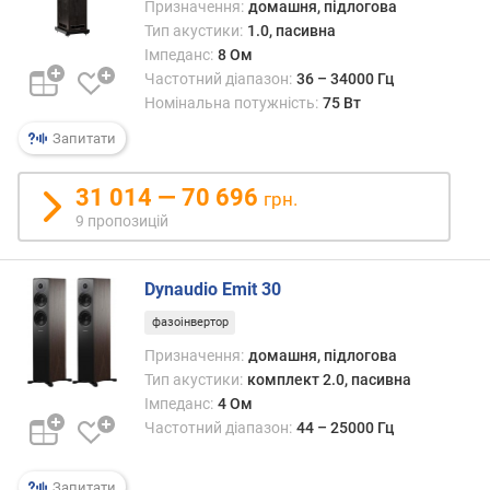
ь
Призначення:
домашня, підлогова
п
Тип акустики:
1.0, пасивна
і
Імпеданс:
8 Ом
д
Частотний діапазон:
36 – 34000 Гц
с
Номінальна потужність:
75 Вт
и
л
Запитати
ю
в
31 014 — 70 696
грн.
а
9 пропозицій
ч
а
(
Dynaudio Emit 30
В
т
фазоінвертор
)
Призначення:
домашня, підлогова
Тип акустики:
комплект 2.0, пасивна
п
Імпеданс:
4 Ом
о
Частотний діапазон:
44 – 25000 Гц
т
у
ж
Запитати