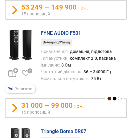
т
53 249 — 149 900
грн.
ь
15 пропозицій
(
д
Б
FYNE AUDIO F501
)
Bi-Amping/Wiring
в
Призначення:
домашня, підлогова
і
Тип акустики:
комплект 2.0, пасивна
д
Імпеданс:
8 Ом
н
Частотний діапазон:
36 – 34000 Гц
о
Номінальна потужність:
75 Вт
ш
Запитати
е
н
н
31 000 — 99 000
грн.
я
15 пропозицій
с
и
г
Triangle Borea BR07
н