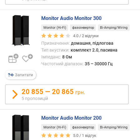
о
н
т
Monitor Audio Monitor 300
(
В
Monitor (Hi-Fi)
фазоінвертор
Bi-Amping/Wiring
т
4.0 /
2
відгуки
/
Призначення:
домашня, підлогова
к
Тип акустики:
комплект 2.0, пасивна
а
Імпеданс:
8 Ом
н
Частотний діапазон:
35 – 30000 Гц
а
л
Запитати
)
20 855 — 20 865
грн.
т
5 пропозицій
и
л
(
Monitor Audio Monitor 200
В
т
Monitor (Hi-Fi)
фазоінвертор
Bi-Amping/Wiring
/
5.0 /
1
відгук
к