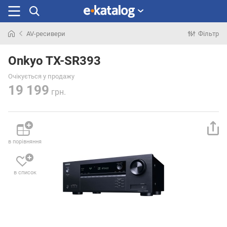
AV-ресивери
Фільтр
Шукали
раніше
Onkyo TX-SR393
Очікується у продажу
19 199
грн.
в порівняння
в список