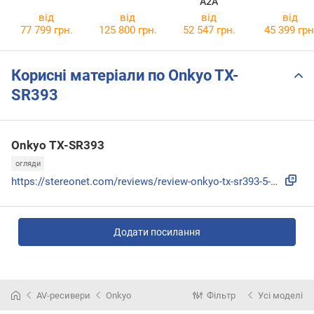
A2A
від
від
від
від
77 799 грн.
125 800 грн.
52 547 грн.
45 399 грн
Корисні матеріали по Onkyo TX-
SR393
Onkyo TX-SR393
огляди
https://stereonet.com/reviews/review-onkyo-tx-sr393-5-2-cha...
Додати посилання
AV-ресивери
Onkyo
Фільтр
Усі моделі