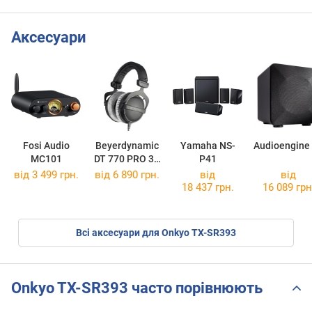
Аксесуари
Fosi Audio
Beyerdynamic
Yamaha NS-
Audioengine
MC101
DT 770 PRO 32
P41
Ohm
від 3 499 грн.
від 6 890 грн.
від
від
18 437 грн.
16 089 грн
Всі аксесуари для Onkyo TX-SR393
Onkyo TX-SR393 часто порівнюють