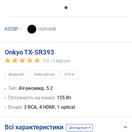
КОЛІР
1
Onkyo TX-SR393
5.0 /
3
відгуки
Bluetooth
Dolby Atmos
DTS X
Тип:
AV-ресивер, 5.2
Потужність на канал:
155 Вт
Входи:
3 RCA, 4 HDMI, 1 optical
Всі характеристики
Докладніше