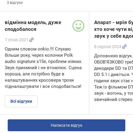
3
відгуки
відмінна модель, дуже
Апарат - мрія б
сподобалося
хто хоче чути в
звук у себе вдо
7 січня 2021
8 серпня 2024
Одним словом onkio.!!! Слухаю
більше року, через колонки Polk
Доповнюю відгук. 
audio signature s15e, проблем ніяких.
ОБОВ'ЯЗКОВО треб
Звук приємний і не втомлює. Сцена
декодери DD та DT
хороша, але потрібно буде в
DD 5.1 і дивіться.
налаштуваннях кросовера трохи
години звук стає 
підналаштувати і все сподобається!
Теж із фільмом DTS
звук - вогонь, у т
звичайний стерео
Всі відгуки
Написати відгук