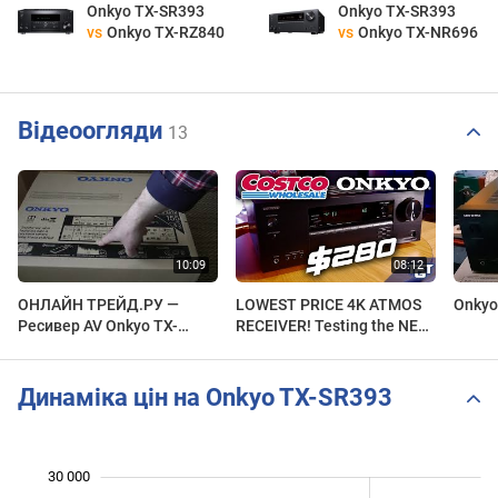
Onkyo TX-SR393
Onkyo TX-SR393
vs
Onkyo TX-RZ840
vs
Onkyo TX-NR696
Відеоогляди
13
ОНЛАЙН ТРЕЙД.РУ —
LOWEST PRICE 4K ATMOS
Onkyo
Ресивер AV Onkyo TX-
RECEIVER! Testing the NEW
SR393, черный
Onkyo TX-SR393 from
Costco
Динаміка цін на Onkyo TX-SR393
 000
 000
 000
 000
 000
 000
0
30 000