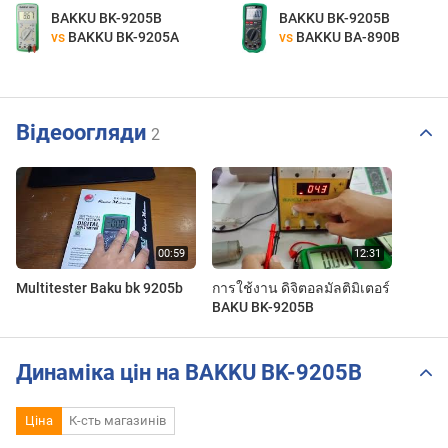
BAKKU BK-9205B
BAKKU BK-9205B
vs
BAKKU BK-9205A
vs
BAKKU BA-890B
Відеоогляди
2
Multitester Baku bk 9205b
การใช้งาน ดิจิตอลมัลติมิเตอร์
BAKU BK-9205B
Динаміка цін на BAKKU BK-9205B
Ціна
К-сть магазинів