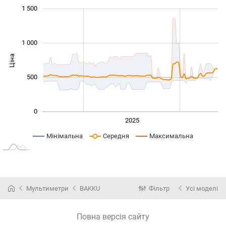
 000
 500
 000
-400
-200
-500
200
400
1 500
1 000
Ціна
1 000
500
0
2024
2026
2027
2025
L
Мінімальна
Середня
Максимальна
Мультиметри
BAKKU
Фільтр
Усі моделі
Повна версія сайту