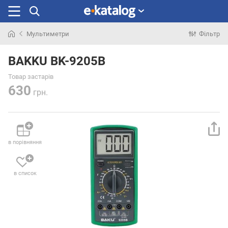
Мультиметри
Фільтр
Шукали
раніше
BAKKU BK-9205B
Товар застарів
630
грн.
в порівняння
в список