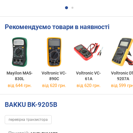
Рекомендуємо товари в наявності
Mayilon MAS-
Voltronic VC-
Voltronic VC-
Voltronic D
830L
890C
61A
9207A
від 644 грн.
від 620 грн.
від 620 грн.
від 599 грн
BAKKU BK-9205B
перевірка транзистора