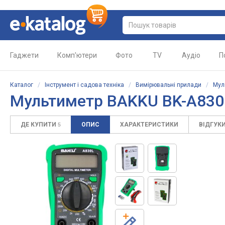
Гаджети
Комп'ютери
Фото
TV
Аудіо
П
Каталог
/
Інструмент і садова техніка
/
Вимірювальні прилади
/
Мул
Мультиметр BAKKU BK-A830
ДЕ КУПИТИ
ОПИС
ХАРАКТЕРИСТИКИ
ВІДГУК
5