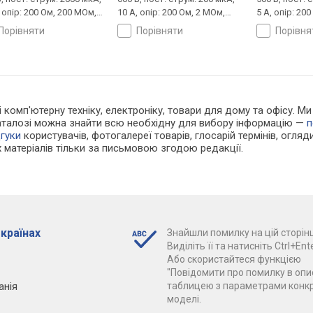
 опір: 200 Ом, 200 МОм,
10 А, опір: 200 Ом, 2 МОм,
5 А, опір: 20
ратор меандру
перевірка транзистора
перевірка тр
порівняти
порівняти
порівн
генератор м
 і комп'ютерну техніку, електроніку, товари для дому та офісу.
каталозі можна знайти всю необхідну для вибору інформацію —
п
дгуки
користувачів, фотогалереї товарів, глосарій термінів, огляди
 матеріалів тільки за письмовою згодою редакції.
 країнах
Знайшли помилку на цій сторінц
Виділіть її та натисніть Ctrl+Ente
Або скористайтеся функцією
"Повідомити про помилку в опис
анія
таблицею з параметрами конк
моделі.