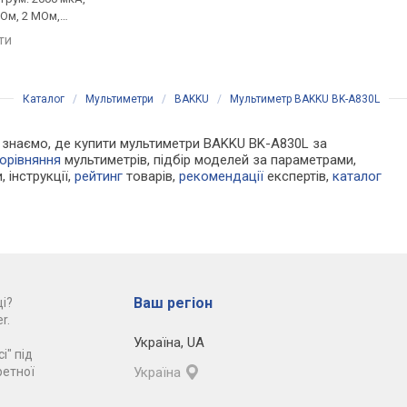
0 Ом, 2 МОм,
10 А, опір: 200 Ом, 2 МОм,
10 А, опір: 200 Ом, 2 
анзистора,
перевірка транзистора
перевірка транзисто
яти
порівняти
порівняти
еандру
Каталог
/
Мультиметри
/
BAKKU
/
Мультиметр BAKKU BK-A830L
 Ми знаємо, де купити мультиметри BAKKU BK-A830L за
орівняння
мультиметрів, підбір моделей за параметрами,
, інструкції,
рейтинг
товарів,
рекомендації
експертів,
каталог
Ваш регіон
і?
r.
Україна
,
UA
і" під
ретної
Україна