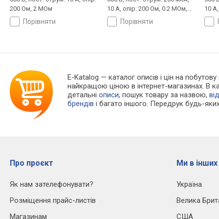
200 Ом, 2 МОм
10 А, опір: 200 Ом, 0.2 МОм,
10 А,
перевірка транзистора
гене
порівняти
порівняти
E-Katalog
— каталог описів і цін на побутову
найкращою ціною в інтернет-магазинах. В 
детальні
описи
, пошук товару за назвою,
ві
брендів
і багато іншого. Передрук будь-яких
Про проєкт
Ми в інших
Як нам зателефонувати?
Україна
Розміщення прайс-листів
Велика Брит
Магазинам
США