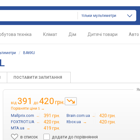
тільки мультиметри
обутова техніка
Клімат
Дім
Дитячі товари
Авто
ьтиметри
/
BAKKU
L
И
ПОСТАВИТИ ЗАПИТАННЯ
Я
391
420
грн.
від
до
Порівняти ціни
→
5
Mallprix.com
→
391 грн.
Brain.com.ua
→
420 грн.
FOXTROT.UA
→
420 грн.
Itbox.ua
→
420 грн.
MTA.ua
→
419 грн.
в список
додати до порівняння