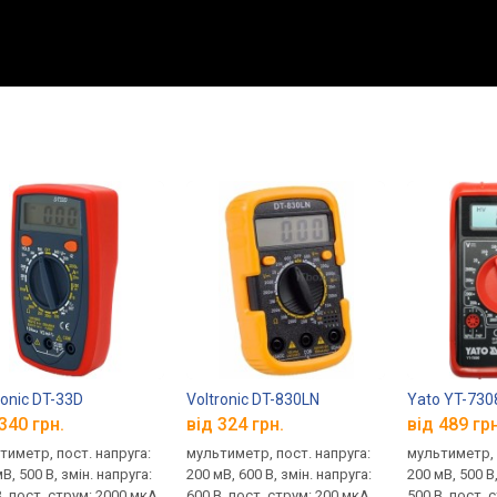
ronic DT-33D
Voltronic DT-830LN
Yato YT-730
340 грн.
від 324 грн.
від 489 грн
тиметр, пост. напруга:
мультиметр, пост. напруга:
мультиметр, 
В, 500 В, змін. напруга:
200 мВ, 600 В, змін. напруга:
200 мВ, 500 В,
, пост. струм: 2000 мкА,
600 В, пост. струм: 200 мкА,
500 В, пост. 