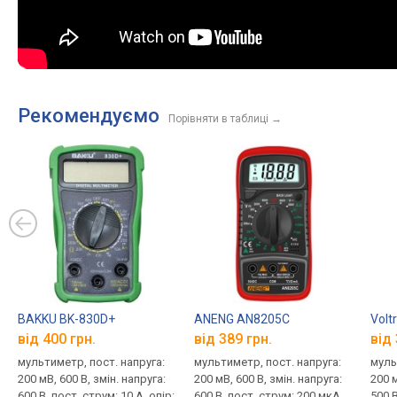
Рекомендуємо
Порівняти в таблиці
→
BAKKU BK-830D+
ANENG AN8205C
Volt
від 400 грн.
від 389 грн.
від 
мультиметр, пост. напруга:
мультиметр, пост. напруга:
муль
200 мВ, 600 В, змін. напруга:
200 мВ, 600 В, змін. напруга:
200 м
600 В, пост. струм: 10 А, опір:
600 В, пост. струм: 200 мкА,
500 В