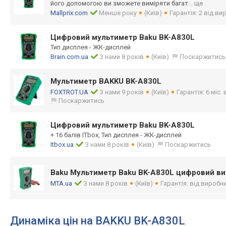
його допомогою ви зможете виміряти багат
... ще
Mallprix.com
Менше року
(Київ)
Гарантія: 2 від в
Цифровий мультиметр Baku BK-A830L
Тип дисплея - ЖК-дисплей
Brain.com.ua
З нами 8 років
(Київ)
Поскаржитись
Мультиметр BAKKU BK-A830L
FOXTROT.UA
З нами 9 років
(Київ)
Гарантія: 6 міс.
Поскаржитись
Цифровий мультиметр Baku BK-A830L
+ 16 балів ITbox, Тип дисплея - ЖК-дисплей
Itbox.ua
З нами 8 років
(Київ)
Поскаржитись
Baku Мультиметр Baku BK-A830L цифровий вимі
MTA.ua
З нами 8 років
(Київ)
Гарантія: від виробн
Динаміка цін на BAKKU BK-A830L