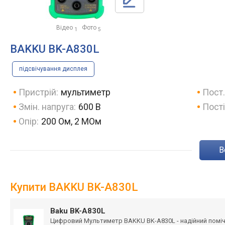
Відео
Фото
1
5
BAKKU BK-A830L
підсвічування дисплея
Пристрій:
мультиметр
Пост.
Змін. напруга:
600 В
Пості
Опір:
200 Ом, 2 МОм
Купити BAKKU BK-A830L
Baku BK-A830L
Цифровий Мультиметр BAKKU BK-A830L - надійний помічник