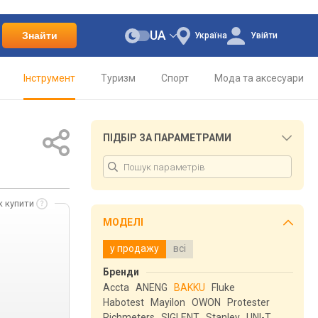
UA
Знайти
Україна
Увійти
Інструмент
Туризм
Спорт
Мода та аксесуари
ПІДБІР ЗА ПАРАМЕТРАМИ
к купити
МОДЕЛІ
у продажу
всі
Бренди
Accta
ANENG
BAKKU
Fluke
Habotest
Mayilon
OWON
Protester
Richmeters
SIGLENT
Stanley
UNI-T