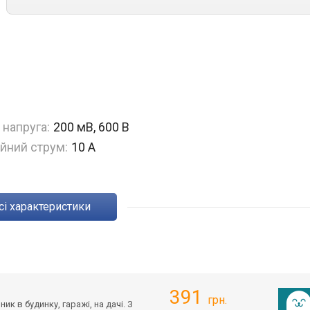
 напруга:
200 мВ, 600 В
йний струм:
10 А
Всі характеристики
391
грн.
 в будинку, гаражі, на дачі. З