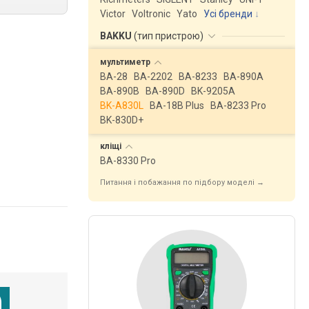
Victor
Voltronic
Yato
Усі бренди
BAKKU
(
тип пристрою
)
мультиметр
BA-28
BA-2202
BA-8233
BA-890A
BA-890B
BA-890D
BK-9205A
BK-A830L
BA-18B Plus
BA-8233 Pro
BK-830D+
кліщі
BA-8330 Pro
Питання і побажання по підбору моделі →