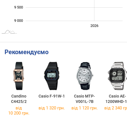
9 500
9 000
2024
2025
2028
2026
L
Рекомендуємо
Candino
Casio F-91W-1
Casio MTP-
Casio AE-
C4425/2
V001L-7B
1200WHD-1
від
від 1 320 грн.
від 1 120 грн.
від 2 340 гр
10 200 грн.