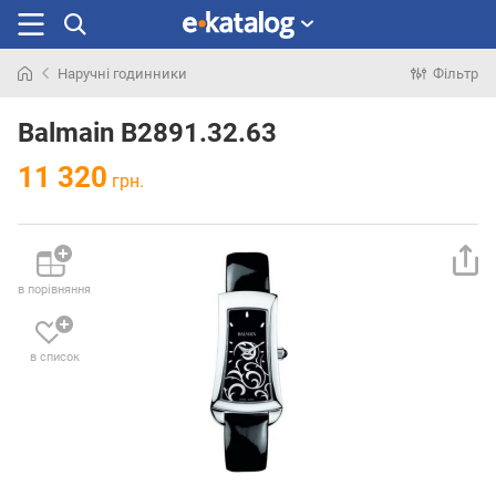
Наручні годинники
Фільтр
Шукали
раніше
Balmain B2891.32.63
11 320
грн.
в порівняння
в список