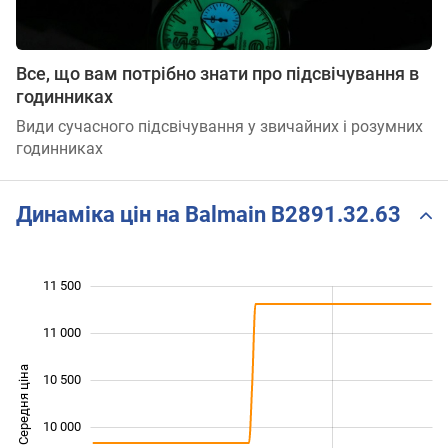
Все, що вам потрібно знати про підсвічування в
годинниках
Види сучасного підсвічування у звичайних і розумних
годинниках
Динаміка цін на Balmain B2891.32.63
11 500
 000
 500
 000
 500
11 000
Середня ціна
10 500
10 000
10 000