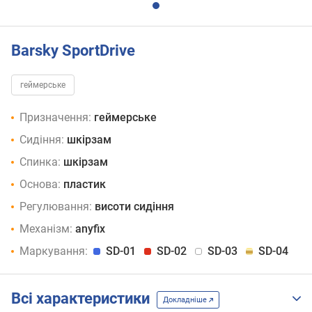
Barsky SportDrive
геймерське
Призначення:
геймерське
Сидіння:
шкірзам
Спинка:
шкірзам
Основа:
пластик
Регулювання:
висоти сидіння
Механізм:
anyfix
Маркування:
SD-01
SD-02
SD-03
SD-04
Всі характеристики
Докладніше