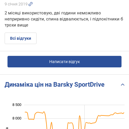
9 січня 2019
2 місяці використовую, дві години неможливо
неприривно сидіти, спина відвалюється, і підлокітники б
трохи вище
Всі відгуки
Написати відгук
Динаміка цін на Barsky SportDrive
8 500
 000
 500
 000
8 000