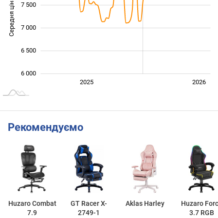
Середня ціна
7 500
6 000
7 000
6 500
6 000
2027
2025
2026
L
Рекомендуємо
Huzaro Combat
GT Racer X-
Aklas Harley
Huzaro For
7.9
2749-1
3.7 RGB