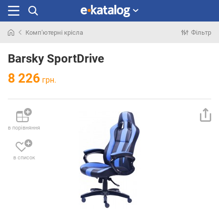
Комп'ютерні крісла
Фільтр
Шукали
раніше
Barsky SportDrive
8 226
грн.
в порівняння
в список