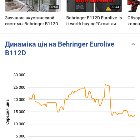
Звучание акустической
Behringer B112D Eurolive.Is
Обзор
системы Behringer B112D
it worth buying?Стоит ли
колон
покупать?Звучание в
большом зале.Честный
обзор!
Динаміка цін на Behringer Eurolive
B112D
30 000
 000
 000
 000
25 000
20 000
Середня ціна
15 000
10 000
10 000
5 000