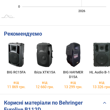
0
2024
2025
2028
2026
L
Рекомендуємо
BIG RC15FA
Ibiza XTK15A
BIG HAYMER
HL Audio B-
D15A
від
від
від
від
11 869 грн.
12 660 грн.
13 299 грн.
13 326 грн
Корисні матеріали по Behringer
Eurolive B112D