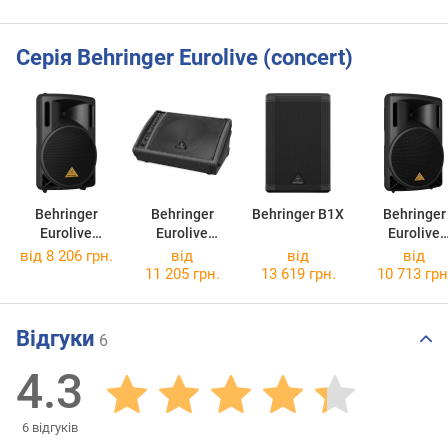
Серія Behringer Eurolive (concert)
Behringer
Behringer
Behringer B1X
Behringer
Eurolive
Eurolive
Eurolive
B212XL
F1220D
B215XL
від 8 206 грн.
від
від
від
11 205 грн.
13 619 грн.
10 713 грн
Відгуки
6
4.3
6
відгуків