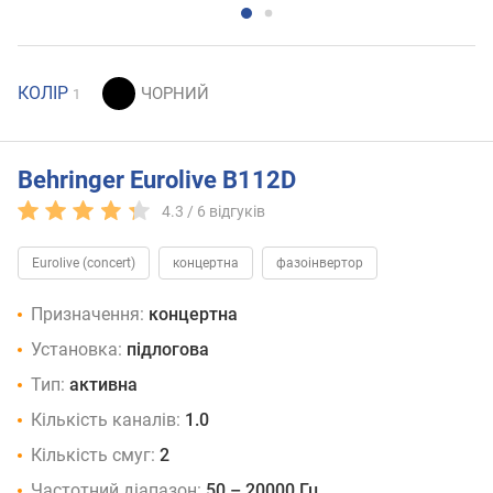
КОЛІР
1
Behringer Eurolive B112D
4.3 /
6
відгуків
Eurolive (concert)
концертна
фазоінвертор
Призначення:
концертна
Установка:
підлогова
Тип:
активна
Кількість каналів:
1.0
Кількість смуг:
2
Частотний діапазон:
50 – 20000 Гц