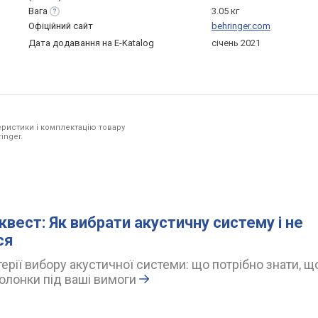
Вага
3.05 кг
Офіційний сайт
behringer.com
Дата додавання на E-Katalog
січень 2021
ристики і комплектацію товару
inger.
квест: Як вибрати акустичну систему і не
ся
ерії вибору акустичної системи: що потрібно знати, щ
олонки під ваші вимоги