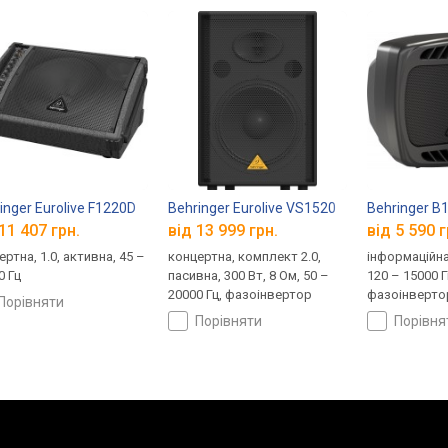
inger Eurolive F1220D
Behringer Eurolive VS1520
Behringer B
11 407 грн.
від 13 999 грн.
від 5 590 г
ртна, 1.0, активна, 45 –
концертна, комплект 2.0,
інформаційна,
0 Гц
пасивна, 300 Вт, 8 Ом, 50 –
120 – 15000 Г
20000 Гц, фазоінвертор
фазоінверто
порівняти
порівняти
порівн