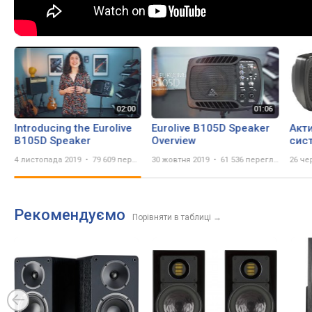
Introducing the Eurolive
Eurolive B105D Speaker
Акт
B105D Speaker
Overview
сис
B105
4 листопада 2019
79 609 переглядів
30 жовтня 2019
61 536 переглядів
26 че
50 В
Рекомендуємо
Порівняти в таблиці
→