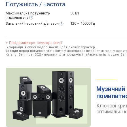
Потужність / частота
Максимальна потужність
50 Вт
підсилювача
Загальний частотний
діапазон
120 – 15000 Гц
Повідомити про помилку в описі
Інформація в описі моделі носить довідковий характер.
Завжди
перед покупкою уточнюйте у менеджера інтернет-магазину характе
Каталог Behringer 2026
- новинки, хіти продажів і найактуальніші моделі Behr
Музичний 
помилити
Ключові крит
оптимальні к