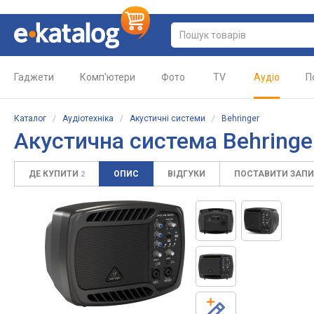
Гаджети
Комп'ютери
Фото
TV
Аудіо
П
Каталог
/
Аудіотехніка
/
Акустичні системи
/
Behringer
Акустична система Behringe
ДЕ КУПИТИ
ОПИС
ВІДГУКИ
ПОСТАВИТИ ЗАП
2