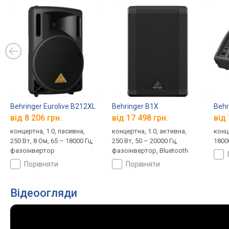
Behringer Eurolive B212XL
Behringer B1X
Behr
від 8 206 грн.
від 17 498 грн.
від 
концертна, 1.0, пасивна,
концертна, 1.0, активна,
конце
250 Вт, 8 Ом, 65 – 18000 Гц,
250 Вт, 50 – 20000 Гц,
1800
фазоінвертор
фазоінвертор, Bluetooth
порівняти
порівняти
Відеоогляди