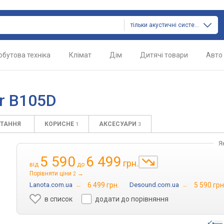
тільки акустичні системи
обутова техніка
Клімат
Дім
Дитячі товари
Авто
r B105D
ИТАННЯ
КОРИСНЕ
АКСЕСУАРИ
1
3
Я
5 590
6 499
грн.
від
до
Порівняти ціни
→
2
Lanota.com.ua
→
6 499 грн.
Desound.com.ua
→
5 590 грн
в список
додати до порівняння