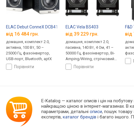
ELAC Debut ConneX DCB41
ELAC Vela BS403
F&D 
від 16 484 грн.
від 39 229 грн.
від 
домашня, комплект 2.0,
домашня, комплект 2.0,
дома
активна, 100 Вт, 50 –
пасивна, 140 Вт, 4 Ом, 41 –
актив
25000 Гц, фазоінвертор,
50000 Гц, фазоінвертор, Bi-
фазо
USB-порт, Bluetooth, aptX
Amping/Wiring, стрічковий
випромінювач
порівняти
порівняти
E-Katalog
— каталог описів і цін на побутову
найкращою ціною в інтернет-магазинах. В 
параметрами, детальні
описи
, пошук товару
експертів,
каталог брендів
і багато іншого. 