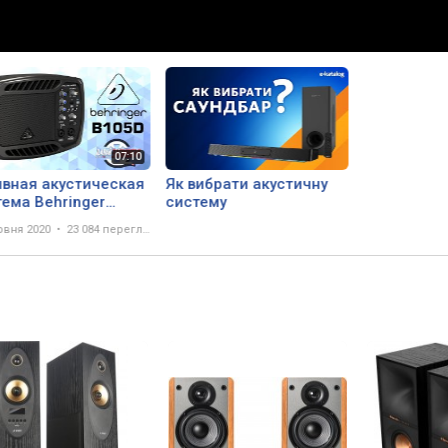
ивная акустическая
Як вибрати акустичну
тема Behringer
систему
D Eurolive (3 кило -
рвня 2020
23 084 перегляда
т)