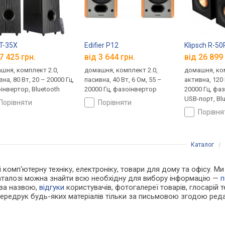
T-35X
Edifier P12
Klipsch R-5
7 425 грн.
від 3 644 грн.
від 26 899 
шня, комплект 2.0,
домашня, комплект 2.0,
домашня, ком
на, 80 Вт, 20 – 20000 Гц,
пасивна, 40 Вт, 6 Ом, 55 –
активна, 120 
інвертор, Bluetooth
20000 Гц, фазоінвертор
20000 Гц, фа
USB-порт, Bl
порівняти
порівняти
порівн
Каталог
 і комп'ютерну техніку, електроніку, товари для дому та офісу. М
каталозі можна знайти всю необхідну для вибору інформацію —
п
 за назвою,
відгуки
користувачів, фотогалереї товарів, глосарій те
Передрук будь-яких матеріалів тільки за письмовою згодою реда