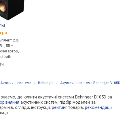
0PM
Pioneer DM-50D-BT
JBL 4329P
грн.
від 15 360 грн.
від 111 499 грн.
плект 2.0,
моніторна, комплект 2.0,
моніторна, комплект 
Вт, 55 –
активна, 50 Вт, 4 Ом,
активна, 600 Вт, 28 –
зоінвертор,
фазоінвертор, Bluetooth,
25000 Гц, фазоінверт
uetooth
aptX
USB-порт, Bluetooth, 
яти
порівняти
порівняти
/
Акустичні системи
/
Behringer
/
Акустична система Behringer B105D
и знаємо, де купити акустичні системи Behringer B105D за
орівняння
акустичних систем, підбір моделей за
рмінів, огляди, інструкції,
рейтинг
товарів,
рекомендації
кції.