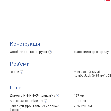
Конструкція
Особливості
конструкції
фазоінвертор спереду
Роз'єми
Входи
mini-Jack (3.5 мм)
комбо Jack (6.35 мм) / X
Інше
Діаметр НЧ (НЧ/СЧ)
динаміка
127 мм
Матеріал
оздоблення
пластик
Габарити фронтальних колонок
28x21x18 см
(ВхШхГ)