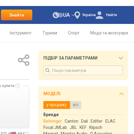
UA
Знайти
Україна
Увійти
Інструмент
Туризм
Спорт
Мода та аксесуари
ПІДБІР ЗА ПАРАМЕТРАМИ
к купити
МОДЕЛІ
у продажу
всі
.
Бренди
Behringer
Canton
Dali
Edifier
ELAC
Focal JMLab
JBL
KEF
Klipsch
371 zł
69 £
Magnat
Monitor Audio
Q Acoustics