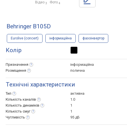
Відео
Фото
3
4
Behringer B105D
Eurolive (concert)
інформаційна
фазоінвертор
Колір
Призначення
інформаційна
Розміщення
полична
Технічні характеристики
Тип
активна
Кількість
каналів
1.0
Кількість
динаміків
1
Кількість
смуг
1
Чутливість
95 дБ