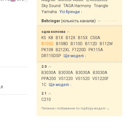
Sky Sound
TAGA Harmony
Triangle
Yamaha
Усі бренди
Behringer
(
кількість каналів
)
одна
колонка
K5
K8
B1X
B12X
B15X
C50A
B105D
B108D
B110D
B112D
B112W
PK108
B212XL
F1220D
PK115A
DR115DSP
Ще моделі
↓
2.0
B3030A
B3030A
B3030A
B3030A
PPA200
VS1220
VS1520
VS1220F
1C
Ще моделі
↓
LR
2.1
C210
Питання і побажання по підбору моделі →