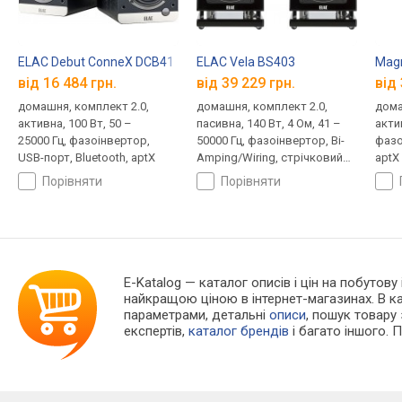
ELAC Debut ConneX DCB41
ELAC Vela BS403
Magn
від 16 484 грн.
від 39 229 грн.
від 
домашня, комплект 2.0,
домашня, комплект 2.0,
дома
активна, 100 Вт, 50 –
пасивна, 140 Вт, 4 Ом, 41 –
актив
25000 Гц, фазоінвертор,
50000 Гц, фазоінвертор, Bi-
фазо
USB-порт, Bluetooth, aptX
Amping/Wiring, стрічковий
aptX
випромінювач
порівняти
порівняти
E-Katalog
— каталог описів і цін на побутову
найкращою ціною в інтернет-магазинах. В 
параметрами, детальні
описи
, пошук товару
експертів,
каталог брендів
і багато іншого. 