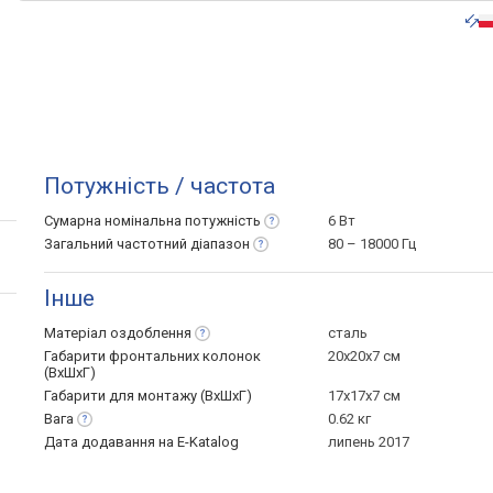
Потужність / частота
Сумарна номінальна
потужність
6 Вт
Загальний частотний
діапазон
80 – 18000 Гц
Інше
Матеріал
оздоблення
сталь
Габарити фронтальних колонок
20х20х7 см
(ВхШхГ)
Габарити для монтажу (ВхШхГ)
17х17х7 см
Вага
0.62 кг
Дата додавання на E-Katalog
липень 2017