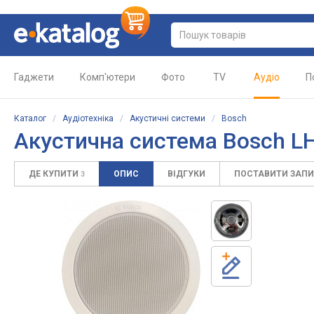
Гаджети
Комп'ютери
Фото
TV
Аудіо
П
Каталог
/
Аудіотехніка
/
Акустичні системи
/
Bosch
Акустична система Bosch L
ДЕ КУПИТИ
ОПИС
ВІДГУКИ
ПОСТАВИТИ ЗАП
3