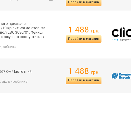
Перейти в магазин
ьного призначення
1 488
 /10 кріпиться до стелі за
грн.
ол LBC 3080/01. Функції
нтажу застосовується в
Перейти в магазин
 виробника
1 488
1 667 Ом Частотний
грн.
Перейти в магазин
с. від виробника