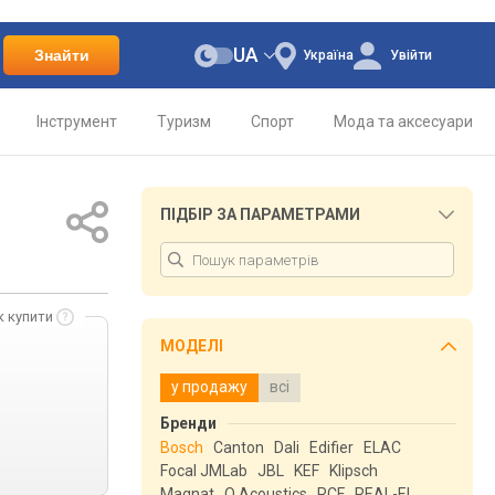
UA
Знайти
Україна
Увійти
Інструмент
Туризм
Спорт
Мода та аксесуари
ПІДБІР ЗА ПАРАМЕТРАМИ
к купити
МОДЕЛІ
у продажу
всі
Бренди
Bosch
Canton
Dali
Edifier
ELAC
Focal JMLab
JBL
KEF
Klipsch
Magnat
Q Acoustics
RCF
REAL-EL