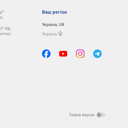
Ваш регіон
і?
r.
Україна
,
UA
і" під
ретної
Україна
Темна версія