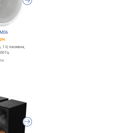
UM06
Bosch LC1-UM12
рн.
від 4 642 грн.
 1.0, пасивна,
інформаційна, 1.0, пасивна,
000 Гц
12 Вт, 55 – 20000 Гц
яти
порівняти