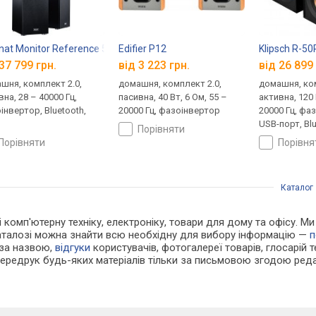
at Monitor Reference 5A
Edifier P12
Klipsch R-5
37 799 грн.
від 3 223 грн.
від 26 899 
шня, комплект 2.0,
домашня, комплект 2.0,
домашня, ком
на, 28 – 40000 Гц,
пасивна, 40 Вт, 6 Ом, 55 –
активна, 120 
інвертор, Bluetooth,
20000 Гц, фазоінвертор
20000 Гц, фа
USB-порт, Bl
порівняти
порівняти
порівн
Каталог
 і комп'ютерну техніку, електроніку, товари для дому та офісу. 
каталозі можна знайти всю необхідну для вибору інформацію —
п
 за назвою,
відгуки
користувачів, фотогалереї товарів, глосарій те
Передрук будь-яких матеріалів тільки за письмовою згодою реда