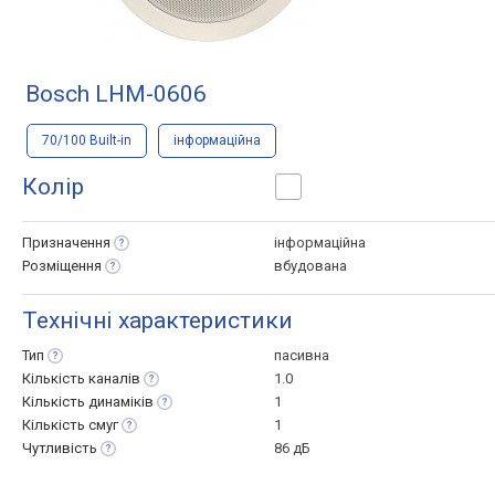
Bosch LHM-0606
70/100 Built-in
інформаційна
Колір
Призначення
інформаційна
Розміщення
вбудована
Технічні характеристики
Тип
пасивна
Кількість
каналів
1.0
Кількість
динаміків
1
Кількість
смуг
1
Чутливість
86 дБ