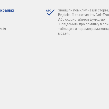
 країнах
Знайшли помилку на цій сторінц
Виділіть її та натисніть Ctrl+Ente
Або скористайтеся функцією
"Повідомити про помилку в опис
анія
таблицею з параметрами конк
моделі.