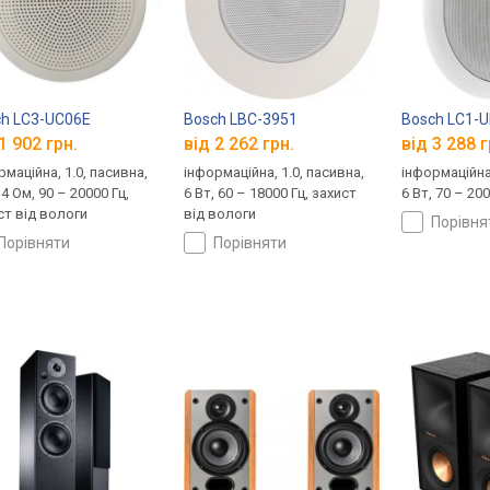
h LC3-UC06E
Bosch LBC-3951
Bosch LC1-
1 902 грн.
від 2 262 грн.
від 3 288 г
рмаційна, 1.0, пасивна,
інформаційна, 1.0, пасивна,
інформаційна,
 4 Ом, 90 – 20000 Гц,
6 Вт, 60 – 18000 Гц, захист
6 Вт, 70 – 20
ст від вологи
від вологи
порівн
порівняти
порівняти