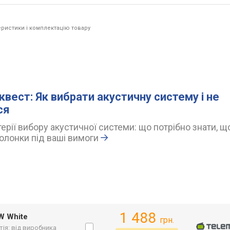
ристики і комплектацію товару
квест: Як вибрати акустичну систему і не
ся
ерії вибору акустичної системи: що потрібно знати, щ
олонки під ваші вимоги
1 488
W White
грн.
тія: від виробника