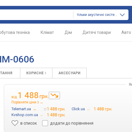
тільки акустичні системи
обутова техніка
Клімат
Дім
Дитячі товари
Авто
HM-0606
ИТАННЯ
КОРИСНЕ
АКСЕСУАРИ
1
Я
1 488
грн.
від
Порівняти ціни
→
3
Telemart.ua
→
1 488 грн.
Click.ua
→
1 488 грн.
Kvshop.com.ua
→
1 488 грн.
в список
додати до порівняння