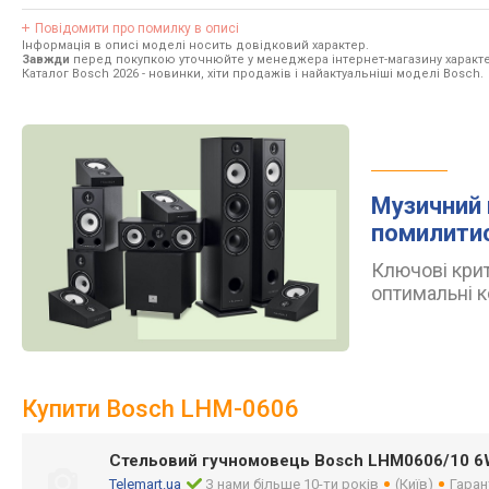
Повідомити про помилку в описі
Інформація в описі моделі носить довідковий характер.
Завжди
перед покупкою уточнюйте у менеджера інтернет-магазину характе
Каталог Bosch 2026
- новинки, хіти продажів і найактуальніші моделі Bosch.
Музичний 
помилити
Ключові крит
оптимальні к
Купити Bosch LHM-0606
Стельовий гучномовець Bosch LHM0606/10 6
Telemart.ua
З нами більше 10-ти років
(Київ)
Гаран