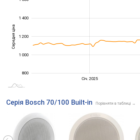
1 400
Середня ціна
1 200
1 000
1 000
800
Січ. 2027
Лип.
Січ. 2025
L
Серія Bosch 70/100 Built-in
Порівняти в таблиці
→