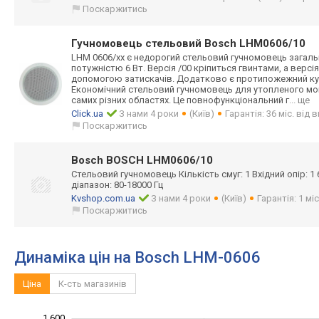
Поскаржитись
Гучномовець стельовий Bosch LHM0606/10
LHM 0606/xx є недорогий стельовий гучномовець загал
потужністю 6 Вт. Версія /00 кріпиться гвинтами, а версія
допомогою затискачів. Додатково є протипожежний куп
Економічний стельовий гучномовець для утопленого мо
самих різних областях. Це повнофункціонал
ьний г
... ще
Click.ua
З нами 4 роки
(Київ)
Гарантія: 36 міс. від
Поскаржитись
Bosch BOSCH LHM0606/10
Стельовий гучномовець Кількість смуг: 1 Вхідний опір: 
діапазон: 80-18000 Гц
Kvshop.com.ua
З нами 4 роки
(Київ)
Гарантія: 1 мі
Поскаржитись
Динаміка цін на Bosch LHM-0606
Ціна
К-сть магазинів
1 600
1 100
1 300
1 800
600
700
900
400