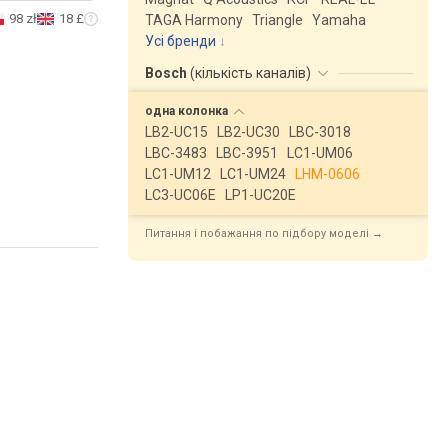
98 zł
18 £
TAGA Harmony
Triangle
Yamaha
Усі бренди
Bosch
(
кількість каналів
)
одна
колонка
LB2-UC15
LB2-UC30
LBC-3018
LBC-3483
LBC-3951
LC1-UM06
LC1-UM12
LC1-UM24
LHM-0606
LC3-UC06E
LP1-UC20E
Питання і побажання по підбору моделі →