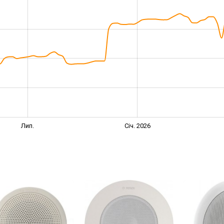
Лип.
Січ. 2026