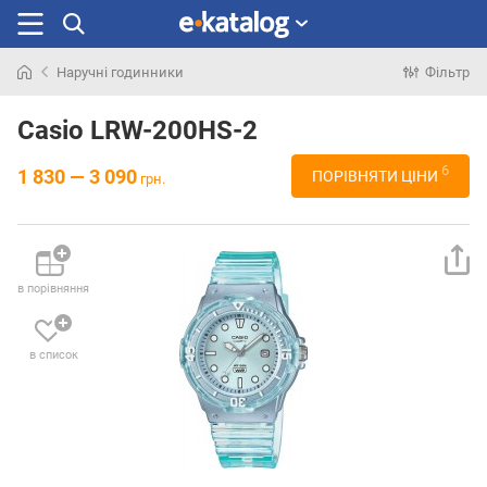
Наручні годинники
Фільтр
Шукали
раніше
Casio LRW-200HS-2
6
1 830 — 3 090
ПОРІВНЯТИ ЦІНИ
грн.
в порівняння
в список