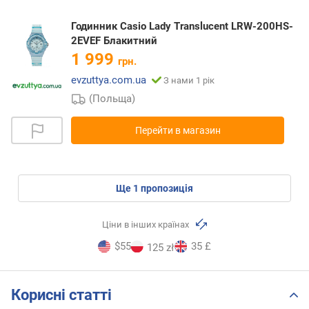
Годинник Casio Lady Translucent LRW-200HS-
2EVEF Блакитний
1 999
грн.
evzuttya.com.ua
З нами 1 рік
(Польща)
Перейти в магазин
ще
1
пропозиція
Ціни в інших країнах
$55
35 £
125 zł
Корисні статті