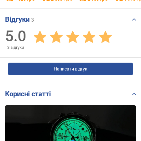
Відгуки
3
5.0
3
відгуки
Написати відгук
Корисні статті