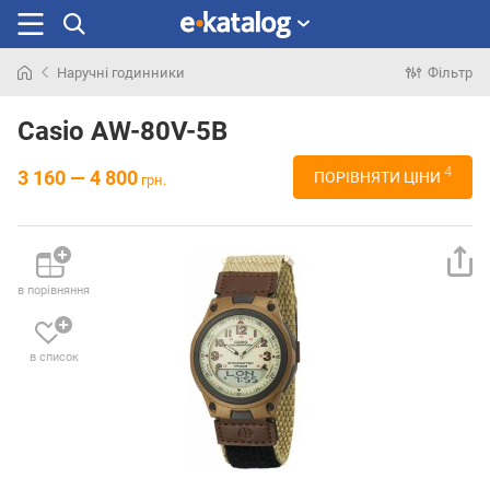
Наручні годинники
Фільтр
Шукали
раніше
Casio AW-80V-5B
4
3 160 — 4 800
ПОРІВНЯТИ ЦІНИ
грн.
в порівняння
в список