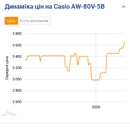
Динаміка цін на Casio AW-80V-5B
Ціна
К-сть магазинів
3 800
 200
 400
 000
3 600
3 400
Середня ціна
3 200
2 600
3 000
2 800
2 600
2024
2025
2028
2026
L