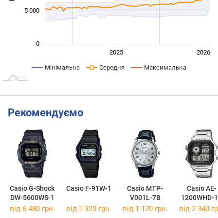
5 000
0
2024
2027
2025
2026
L
Мінімальна
Середня
Максимальна
Рекомендуємо
Casio G-Shock
Casio F-91W-1
Casio MTP-
Casio AE-
DW-5600WS-1
V001L-7B
1200WHD-1
від 6 480 грн.
від 1 320 грн.
від 1 120 грн.
від 2 340 гр