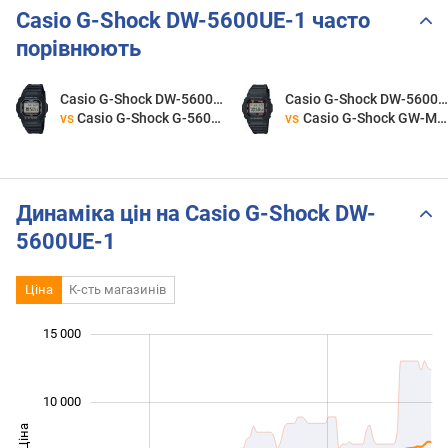
Casio G-Shock DW-5600UE-1 часто
порівнюють
Casio G-Shock DW-5600UE-1
Casio G-Shock DW-5600UE-
vs
Casio G-Shock G-5600UE-1
vs
Casio G-Shock GW-M5610U-1E
Динаміка цін на Casio G-Shock DW-
5600UE-1
Ціна
К-сть магазинів
 000
 000
 000
 000
 000
 000
 000
15 000
10 000
Ціна
10 000