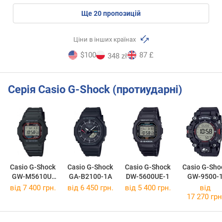
ще
20
пропозицій
Ціни в інших країнах
$100
87 £
348 zł
Серія Casio G-Shock (протиударні)
Casio G-Shock
Casio G-Shock
Casio G-Shock
Casio G-Sho
GW-M5610U-
GA-B2100-1A
DW-5600UE-1
GW-9500-
1E
від 7 400 грн.
від 6 450 грн.
від 5 400 грн.
від
17 270 грн