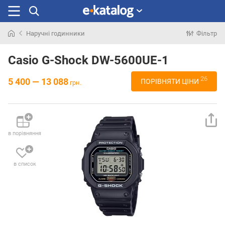
Наручні годинники
Фільтр
Шукали
раніше
Casio G-Shock DW-5600UE-1
26
5 400 — 13 088
ПОРІВНЯТИ ЦІНИ
грн.
в порівняння
в список